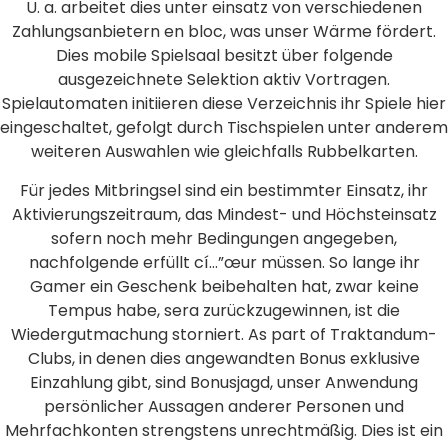
U. a. arbeitet dies unter einsatz von verschiedenen
Zahlungsanbietern en bloc, was unser Wärme fördert.
Dies mobile Spielsaal besitzt über folgende
ausgezeichnete Selektion aktiv Vortragen.
Spielautomaten initiieren diese Verzeichnis ihr Spiele hier
eingeschaltet, gefolgt durch Tischspielen unter anderem
weiteren Auswahlen wie gleichfalls Rubbelkarten.
Für jedes Mitbringsel sind ein bestimmter Einsatz, ihr
Aktivierungszeitraum, das Mindest- und Höchsteinsatz
sofern noch mehr Bedingungen angegeben,
nachfolgende erfüllt cí…”œur müssen. So lange ihr
Gamer ein Geschenk beibehalten hat, zwar keine
Tempus habe, sera zurückzugewinnen, ist die
Wiedergutmachung storniert. As part of Traktandum-
Clubs, in denen dies angewandten Bonus exklusive
Einzahlung gibt, sind Bonusjagd, unser Anwendung
persönlicher Aussagen anderer Personen und
Mehrfachkonten strengstens unrechtmäßig. Dies ist ein