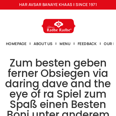
HAR AVSAR BANAYE KHAAS
|
SINCE 1971
HOMEPAGE
ABOUT US
MENU
FEEDBACK
OUR L
Zum besten geben
ferner Obsiegen via
daring dave and the
eye of ra Spiel zum
Spaß einen Besten
Boni unter anderem