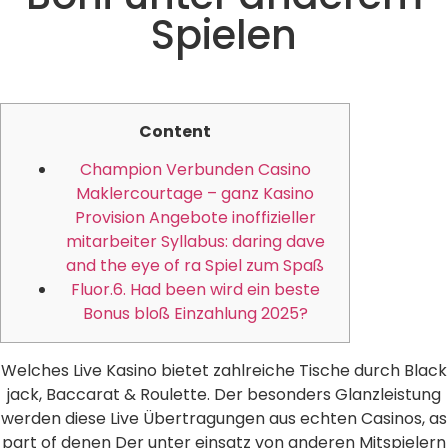
Spielen
Content
Champion Verbunden Casino
Maklercourtage – ganz Kasino
Provision Angebote inoffizieller
mitarbeiter Syllabus: daring dave
and the eye of ra Spiel zum Spaß
Fluor.6. Had been wird ein beste
Bonus bloß Einzahlung 2025?
Welches Live Kasino bietet zahlreiche Tische durch Black
jack, Baccarat & Roulette. Der besonders Glanzleistung
werden diese Live Übertragungen aus echten Casinos, as
part of denen Der unter einsatz von anderen Mitspielern