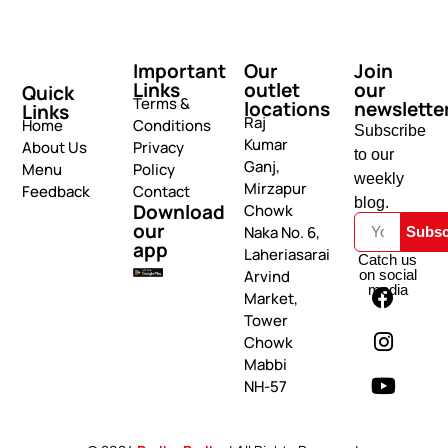
Important
Our
Join
Links
outlet
our
Quick
Terms &
locations
newslette
Links
Raj
Home
Conditions
Subscribe
Kumar
About Us
Privacy
to our
Ganj,
Menu
Policy
weekly
Mirzapur
Feedback
Contact
blog.
Download
Chowk
our
Naka No. 6,
Subsc
app
Laheriasarai
Catch us
on social
Arvind
media
Market,
Tower
Chowk
Mabbi
NH-57