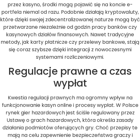
przez kasyno, środki mogą pojawić się na koncie e-
portfela niemal od razu. Podobnie działają kryptowaluty,
które dzięki swojej zdecentralizowanej naturze mogą być
przetwarzane niezależnie od godzin pracy banków czy
kasynowych działów finansowych. Nawet tradycyjne
metody, jak karty płatnicze czy przelewy bankowe, stają
się coraz szybsze dzięki integracji z nowoczesnymi
systemami rozliczeniowymi.
Regulacje prawne a czas
wypłat
Kwestia regulacji prawnych ma ogromny wpływ na
funkcjonowanie kasyn online i procesy wypłat. W Polsce
rynek gier hazardowych jest ściśle regulowany przez
Ustawę o grach hazardowych, która określa zasady
działania podmiotów oferujących gry. Choć przepisy te
mają na celu zapewnienie bezpieczeństwa graczy i