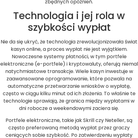
zbędnych opóźnień.
Technologia i jej rola w
szybkości wypłat
Nie da się ukryć, że technologia zrewolucjonizowała świat
kasyn online, a proces wypłat nie jest wyjątkiem.
Nowoczesne systemy płatności, w tym portfele
elektroniczne (e-portfele) i kryptowaluty, oferują niemal
natychmiastowe transakcje. Wiele kasyn inwestuje w
zaawansowane oprogramowanie, które pozwala na
automatyczne przetwarzanie wniosków o wypłatę,
często w ciągu kilku minut od ich złożenia. To właśnie te
technologie sprawiają, że granica między wypłatami w
dni robocze a weekendowymi zaciera się.
Portfele elektroniczne, takie jak Skrill czy Neteller, są
często preferowaną metodą wypłat przez graczy
ceniących sobie szybkość. Po zatwierdzeniu wypłaty