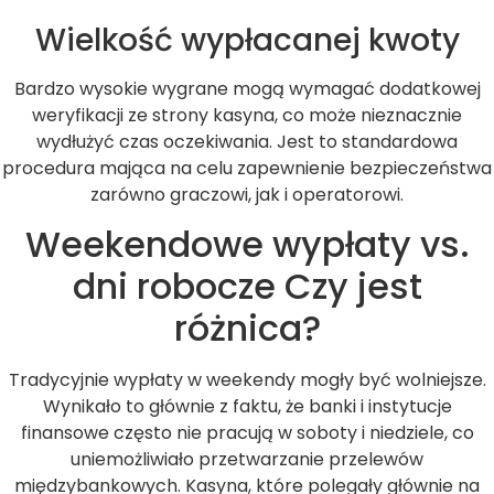
Wielkość wypłacanej kwoty
Bardzo wysokie wygrane mogą wymagać dodatkowej
weryfikacji ze strony kasyna, co może nieznacznie
wydłużyć czas oczekiwania. Jest to standardowa
procedura mająca na celu zapewnienie bezpieczeństwa
zarówno graczowi, jak i operatorowi.
Weekendowe wypłaty vs.
dni robocze Czy jest
różnica?
Tradycyjnie wypłaty w weekendy mogły być wolniejsze.
Wynikało to głównie z faktu, że banki i instytucje
finansowe często nie pracują w soboty i niedziele, co
uniemożliwiało przetwarzanie przelewów
międzybankowych. Kasyna, które polegały głównie na