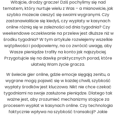
Witajcie, drodzy gracze! Dziś pochylimy się nad
tematem, który nurtuje wielu z Was – a mianowicie, jak
szybko możecie cieszyć się swoimi wygranymi. Czy
zastanawialiście się kiedyś, czy wypłaty w kasynach
online różnią się w zależności od dnia tygodnia? Czy
weekendowe oczekiwanie na przelew jest dłuższe niż w
środku tygodnia? W tym artykule rozwiejemy wszelkie
wątpliwości i podpowiemy, na co zwrócić uwagę, aby
Wasze pieniądze trafiły na konto jak najszybciej.
Przygotujcie się na dawkę praktycznych porad, które
ułatwią Wam życie gracza.
W świecie gier online, gdzie emocje sięgają zenitu, a
wygrane mogą pojawić się w każdej chwili, szybkość
wypłaty środków jest kluczowa. Nikt nie chce czekać
tygodniami na swoje zasłużone pieniądze. Dlatego tak
ważne jest, aby zrozumieć mechanizmy stojące za
procesem wypłat w kasynach online. Czy technologia
faktycznie wpływa na szybkość transakcji? Jakie