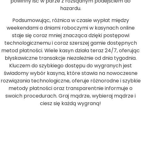
powinny iść w parze z rozsądnym podejściem do
hazardu.
Podsumowując, różnica w czasie wypłat między
weekendami a dniami roboczymi w kasynach online
staje się coraz mniej znacząca dzięki postępowi
technologicznemu i coraz szerszej gamie dostępnych
metod płatności. Wiele kasyn działa teraz 24/7, oferując
błyskawiczne transakcje niezależnie od dnia tygodnia.
Kluczem do szybkiego dostępu do wygranych jest
świadomy wybór kasyna, które stawia na nowoczesne
rozwiązania technologiczne, oferuje różnorodne i szybkie
metody płatności oraz transparentnie informuje o
swoich procedurach. Graj mądrze, wybieraj mądrze i
ciesz się każdą wygraną!