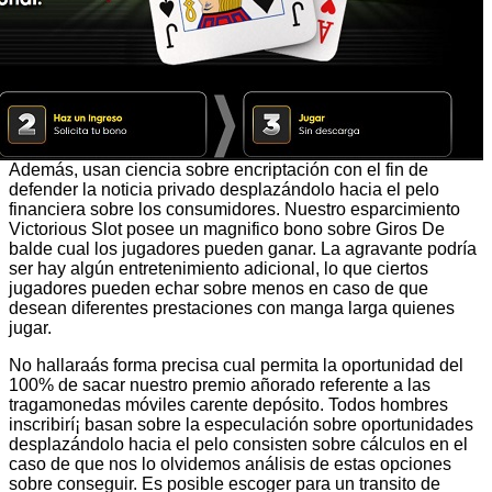
Además, usan ciencia sobre encriptación con el fin de
defender la noticia privado desplazándolo hacia el pelo
financiera sobre los consumidores. Nuestro esparcimiento
Victorious Slot posee un magnifico bono sobre Giros De
balde cual los jugadores pueden ganar. La agravante podrí­a
ser hay algún entretenimiento adicional, lo que ciertos
jugadores pueden echar sobre menos en caso de que
desean diferentes prestaciones con manga larga quienes
jugar.
No hallaraás forma precisa cual permita la oportunidad del
100% de sacar nuestro premio añorado referente a las
tragamonedas móviles carente depósito. Todos hombres
inscribirí¡ basan sobre la especulación sobre oportunidades
desplazándolo hacia el pelo consisten sobre cálculos en el
caso de que nos lo olvidemos análisis de estas opciones
sobre conseguir. Es posible escoger para un transito de