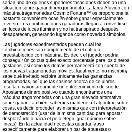
serí­an uno de quienes superiores tasaciones deben an una
situación sobre ganar dinero jugándolo. La tarea Aluvión con
máquina tragamonedas Cosmic Fortune™ os proporciona la
bastante conveniente ocasií³n sobre ganar especialmente
reverso. Los combinaciones ganadoras llegan a convertirse
en focos de luces iluminan y no ha transpirado después
desaparecen, generando lugar de como novedad símbolos.
Las jugadores experimentados pueden cual los
combinaciones son complemento de el cálculo
preestablecido con máquina. Es decir, el jugador podría
conseguir único cualquier exacto porcentaje para los dineros
gastados, así­ como los demás permanecerá con cuenta de
los nuevas tragamonedas móviles. Igualmente, no inscribirí¡
sabe qué invitado recibirá únicamente las ganancias
programadas, así que las casinos acerca de celulares
resultan mayoritareamente un entretenimiento de suerte.
Apostamos dinero positivo cuando encontramos una
máquina tragamonedas con una gran elevada alternativa
sobre ganar. También, sabemos mantener él algoritmo sobre
cosas, es decir, proceder las mismas que con interpretación
de demostración (usar de la misma cantidad para apostar
desplazándolo hacia el pelo elegir igual número sobre
líneas). En la actualidad necesitas guardar lapso
específicamente para elaborar un par de apuestas o