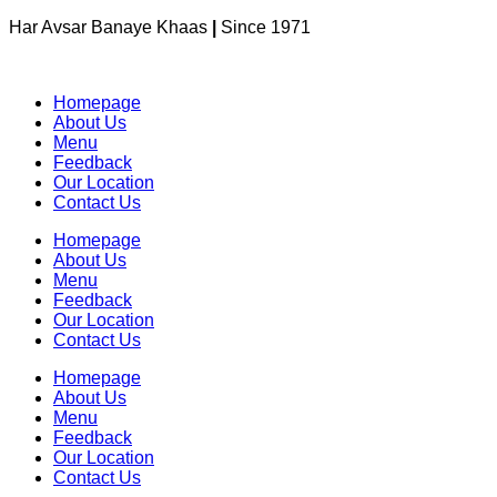
Skip
Har Avsar Banaye Khaas
|
Since 1971
to
content
Homepage
About Us
Menu
Feedback
Our Location
Contact Us
Homepage
About Us
Menu
Feedback
Our Location
Contact Us
Homepage
About Us
Menu
Feedback
Our Location
Contact Us