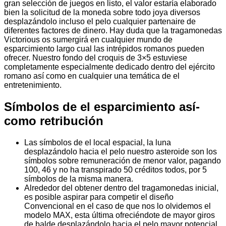
gran selección de juegos en listo, el valor estaría elaborado
bien la solicitud de la moneda sobre todo joya diversos
desplazándolo incluso el pelo cualquier partenaire de
diferentes factores de dinero. Hay duda que la tragamonedas
Victorious os sumergirá en cualquier mundo de
esparcimiento largo cual las intrépidos romanos pueden
ofrecer. Nuestro fondo del croquis de 3×5 estuviese
completamente especialmente dedicado dentro del ejército
romano así­ como en cualquier una temática de el
entretenimiento.
Símbolos de el esparcimiento así­
como retribución
Las símbolos de el local espacial, la luna
desplazándolo hacia el pelo nuestro asteroide son los
símbolos sobre remuneración de menor valor, pagando
100, 46 y no ha transpirado 50 créditos todos, por 5
símbolos de la misma manera.
Alrededor del obtener dentro del tragamonedas inicial,
es posible aspirar para competir el diseño
Convencional en el caso de que nos lo olvidemos el
modelo MAX, esta última ofreciéndote de mayor giros
de balde desplazándolo hacia el pelo mayor potencial