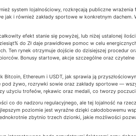
nież system lojalnościowy, rozkręcają publiczne wrażenia 
 jak i również zakłady sportowe w konkretnym dachem. W
ałkowity efekt stanie się powyżej, lub niżej ustalonej ilo
dziesiąt% do Zł daje prawidłowe pomoc w celu energiczny
h. Ten rynek otrzymuje dojście do dzisiejszej procedur o
iorców. Bonusy startowe, akcje szczególne oraz czytelne 
k Bitcoin, Ethereum i USDT, jak sprawia ją przyszłościow
 pod żywo, rozrywki sowie oraz zakłady sportowe — wsz
y użyciu trofeów, rękawic oraz medali, co tworzy poczucie
i co do nadzoru regulacyjnego, ale tej lojalność na rzecz 
jlepszym poziomie jest wyraźne dzięki całodobowemu wspa
ejednokrotnie zbytnio trzech dzionki, jakie możliwości p