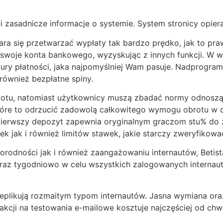
zasadnicze informacje o systemie. System stronicy opiera
stara się przetwarzać wypłaty tak bardzo prędko, jak to p
 swoje konta bankowego, wyzyskując z innych funkcji. W ws
ry płatności, jaka najpomyślniej Wam pasuje. Nadprogram
również bezpłatne spiny.
lotu, natomiast użytkownicy muszą zbadać normy odnoszące
re to odrzucić zadowolą całkowitego wymogu obrotu w cią
pierwszy depozyt zapewnia oryginalnym graczom stu% do 
 jak i również limitów stawek, jakie starczy zweryfikowa
orodności jak i również zaangażowaniu internautów, Betis
a raz tygodniowo w celu wszystkich zalogowanych interna
e replikują rozmaitym typom internautów. Jasna wymiana o
akcji na testowania e-mailowe kosztuje najczęściej od chw