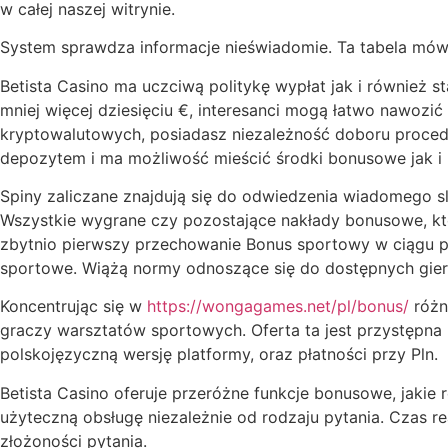
w całej naszej witrynie.
System sprawdza informacje nieświadomie. Ta tabela mówi 
Betista Casino ma uczciwą politykę wypłat jak i również 
mniej więcej dziesięciu €, interesanci mogą łatwo nawozić
kryptowalutowych, posiadasz niezależność doboru procedu
depozytem i ma możliwość mieścić środki bonusowe jak i 
Spiny zaliczane znajdują się do odwiedzenia wiadomego s
Wszystkie wygrane czy pozostające nakłady bonusowe, któ
zbytnio pierwszy przechowanie Bonus sportowy w ciągu 
sportowe. Wiążą normy odnoszące się do dostępnych gierek
Koncentrując się w
https://wongagames.net/pl/bonus/
różn
graczy warsztatów sportowych. Oferta ta jest przystępn
polskojęzyczną wersję platformy, oraz płatności przy Pln.
Betista Casino oferuje przeróżne funkcje bonusowe, jaki
użyteczną obsługę niezależnie od rodzaju pytania. Czas re
złożoności pytania.