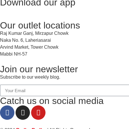
Download our app
Our outlet locations
Raj Kumar Ganj, Mirzapur Chowk
Naka No. 6, Laheriasarai
Arvind Market, Tower Chowk
Mabbi NH-57
Join our newsletter
Subscribe to our weekly blog.
Catch us on social media