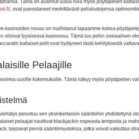
 tahansa. Tämä on avannut uusia ovia myös pöytäpelien kaltaisill
et.fi/
, ovat panostaneet merkittävästi pelialustojensa optimointii
Live-kasinoiden nousu on mullistanut tapaamme kokea pöytäpele
n olisivat fyysisessä kasinossa. Tämä tuo peliin sosiaalisen elem
ja baccaratin kaltaiset pelit ovat hyötyneet tästä kehityksestä 
isille Pelaajille
avoimia uusille kokemuksille. Tämä näkyy myös pöytäpelien valin
istelmä
n viehätys perustuu sen yksinkertaisiin sääntöihin yhdistettynä 
laiset pelaajat nauttivat blackjackin nopeasta temposta ja mahd
ck, tarjoavat pieniä sääntömuutoksia, jotka voivat vaikuttaa stra