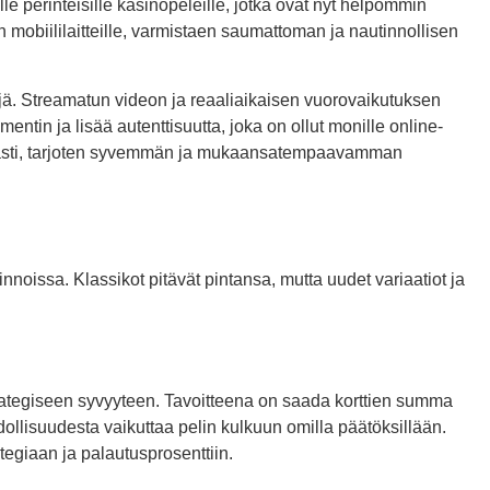
e perinteisille kasinopeleille, jotka ovat nyt helpommin
n mobiililaitteille, varmistaen saumattoman ja nautinnollisen
jä. Streamatun videon ja reaaliaikaisen vuorovaikutuksen
entin ja lisää autenttisuutta, joka on ollut monille online-
valtavasti, tarjoten syvemmän ja mukaansatempaavamman
noissa. Klassikot pitävät pintansa, mutta uudet variaatiot ja
strategiseen syvyyteen. Tavoitteena on saada korttien summa
ollisuudesta vaikuttaa pelin kulkuun omilla päätöksillään.
tegiaan ja palautusprosenttiin.