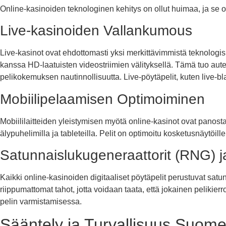
Online-kasinoiden teknologinen kehitys on ollut huimaa, ja se o
Live-kasinoiden Vallankumous
Live-kasinot ovat ehdottomasti yksi merkittävimmistä teknologisi
kanssa HD-laatuisten videostriimien välityksellä. Tämä tuo aut
pelikokemuksen nautinnollisuutta. Live-pöytäpelit, kuten live-bla
Mobiilipelaamisen Optimoiminen
Mobiililaitteiden yleistymisen myötä online-kasinot ovat panost
älypuhelimilla ja tableteilla. Pelit on optimoitu kosketusnäytöill
Satunnaislukugeneraattorit (RNG) j
Kaikki online-kasinoiden digitaaliset pöytäpelit perustuvat satu
riippumattomat tahot, jotta voidaan taata, että jokainen peliki
pelin varmistamisessa.
Sääntely ja Turvallisuus Suom