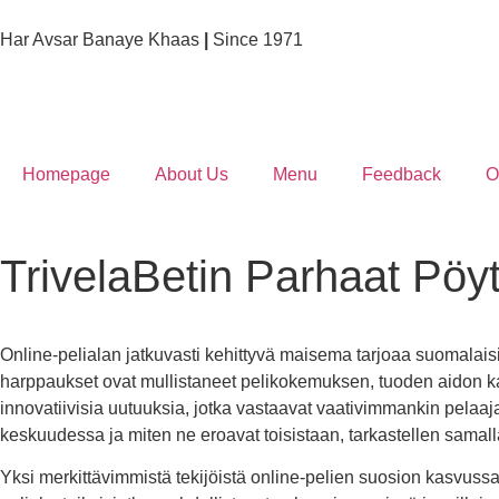
Har Avsar Banaye Khaas
|
Since 1971
Homepage
About Us
Menu
Feedback
O
TrivelaBetin Parhaat Pöyt
Online-pelialan jatkuvasti kehittyvä maisema tarjoaa suomalais
harppaukset ovat mullistaneet pelikokemuksen, tuoden aidon kas
innovatiivisia uutuuksia, jotka vastaavat vaativimmankin pelaa
keskuudessa ja miten ne eroavat toisistaan, tarkastellen samalla
Yksi merkittävimmistä tekijöistä online-pelien suosion kasvussa 