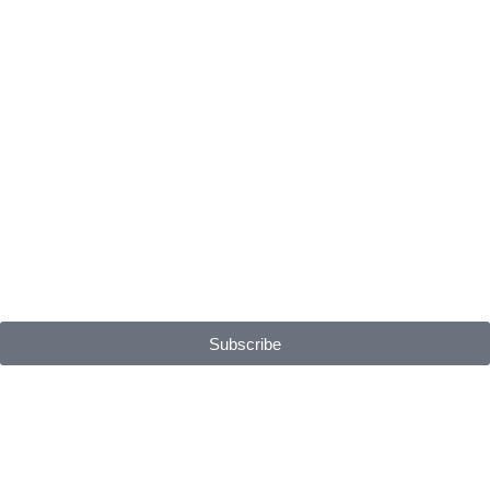
Subscribe