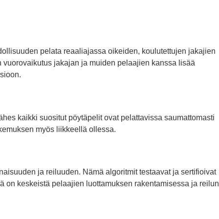
dollisuuden pelata reaaliajassa oikeiden, koulutettujen jakajien
n vuorovaikutus jakajan ja muiden pelaajien kanssa lisää
osioon.
hes kaikki suositut pöytäpelit ovat pelattavissa saumattomasti
ikokemuksen myös liikkeellä ollessa.
aisuuden ja reiluuden. Nämä algoritmit testaavat ja sertifioivat
ämä on keskeistä pelaajien luottamuksen rakentamisessa ja reilun