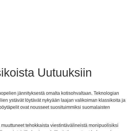
ikoista Uutuuksiin
nopelien jännityksestä omalta kotisohvaltaan. Teknologian
ien ystävät löytävät nykyään laajan valikoiman klassikoita ja
 pöytäpelit ovat nousseet suosituimmiksi suomalaisten
t muuttuneet tehokkaista viestintävälineistä monipuolisiksi