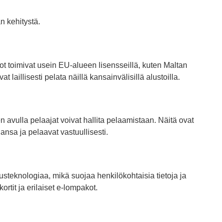
 kehitystä.
t toimivat usein EU-alueen lisensseillä, kuten Maltan
laillisesti pelata näillä kansainvälisillä alustoilla.
n avulla pelaajat voivat hallita pelaamistaan. Näitä ovat
jansa ja pelaavat vastuullisesti.
usteknologiaa, mikä suojaa henkilökohtaisia tietoja ja
rtit ja erilaiset e-lompakot.