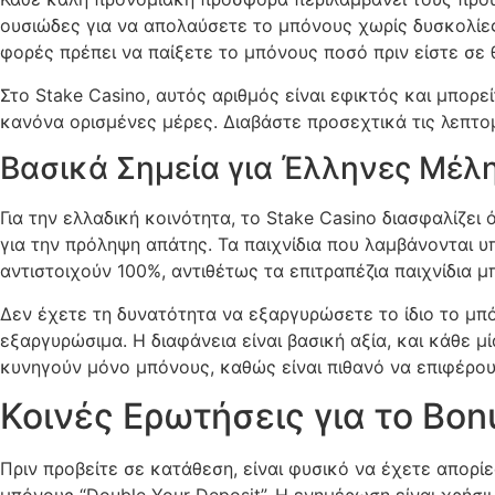
ουσιώδες για να απολαύσετε το μπόνους χωρίς δυσκολίες.
φορές πρέπει να παίξετε το μπόνους ποσό πριν είστε σε
Στο Stake Casino, αυτός αριθμός είναι εφικτός και μπορε
κανόνα ορισμένες μέρες. Διαβάστε προσεχτικά τις λεπτο
Βασικά Σημεία για Έλληνες Μέλ
Για την ελλαδική κοινότητα, το Stake Casino διασφαλίζει
για την πρόληψη απάτης. Τα παιχνίδια που λαμβάνονται υ
αντιστοιχούν 100%, αντιθέτως τα επιτραπέζια παιχνίδια 
Δεν έχετε τη δυνατότητα να εξαργυρώσετε το ίδιο το μπ
εξαργυρώσιμα. Η διαφάνεια είναι βασική αξία, και κάθε μ
κυνηγούν μόνο μπόνους, καθώς είναι πιθανό να επιφέρο
Κοινές Ερωτήσεις για το Bon
Πριν προβείτε σε κατάθεση, είναι φυσικό να έχετε απορί