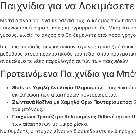
Παιχνίδια για να Δοκιμάσετ
Με τα διπλασιασμένα κεφάλαιά σας, ο κόσμος των παιχνιδ
παιχνίδια από σημαντικούς προγραμματιστές. Μπορείτε να
γύρους, χωρίς το άγχος ότι θα ξεμείνετε από ποσά γρήγο
Για τους οπαδούς των κλασικών, αγώνες τραπεζιού όπως 
μεθόδους στους πραγματικούς τραπέζια, όπου πραγματικοί
ανακαλύψετε νέες παραλλαγές αυτών των παιχνιδιών.
Προτεινόμενα Παιχνίδια για Μπ
Slots με Υψηλή Αναλογία Πληρωμών:
Παιχνίδια όπ
εκπλήρωση των απαιτήσεων πονταρίσματος.
Ζωντανά Καζίνο με Χαμηλό Όριο Πονταρίσματος:
Ζ
του μπόνους.
Παιχνίδια Τραπέζι με Βελτιωμένες Πιθανότητες:
Πα
των απαιτήσεων με μικρό ρίσκο.
Να θυμάστε, ο στόχος είναι να διασκεδάσετε ενώ προχωρά