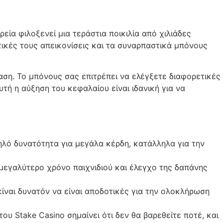
εία φιλοξενεί μια τεράστια ποικιλία από χιλιάδες
τικές τους απεικονίσεις και τα συναρπαστικά μπόνους
ση. Το μπόνους σας επιτρέπει να ελέγξετε διαφορετικές
ή η αύξηση του κεφαλαίου είναι ιδανική για να
ηλό δυνατότητα για μεγάλα κέρδη, κατάλληλα για την
μεγαλύτερο χρόνο παιχνιδιού και έλεγχο της δαπάνης
ναι δυνατόν να είναι αποδοτικές για την ολοκλήρωση
 Stake Casino σημαίνει ότι δεν θα βαρεθείτε ποτέ, και