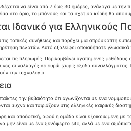
 ενδέχεται να είναι από 7 έως 30 ημέρες, ανάλογα με την
μέσα στο όριο, το μπόνους και τα σχετικά κέρδη θα αποσ
αι Ιδανικό για Ελληνικούς Π
 τις τοπικές συνήθειες και παρέχει μια απρόσκοπτη εμπει
πηρέτηση πελατών. Αυτό εξαλείφει οποιαδήποτε γλωσσικά 
νεται τις πληρωμές. Περιλαμβάνει αγαπημένες μεθόδους 
νδυνες συναλλαγές σε ευρώ, χωρίς έξοδα συναλλάγματος
ούν την τεχνολογία.
εια
ς παίκτες την βεβαιότητα ότι αγωνίζονται σε ένα νομιμοπ
ται συχνά και ταιριάζουν στις ελληνικές καιρικές διαστή
ορη και αποδοτική, αφού η ομάδα είναι εξοικειωμένη με 
να μην είναι με ένα ξενόφερτο site, αλλά με ένα αξιόπισ