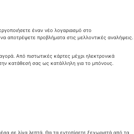
νεργοποιήσετε έναν νέο λογαριασμό στο
α να αποτρέψετε προβλήματα στις μελλοντικές αναλήψεις.
αγορά. Από πιστωτικές κάρτες μέχρι ηλεκτρονικά
 την κατάθεσή σας ως κατάλληλη για το μπόνους.
σα σε λίγα λεπτά. Θα τα εντοπίσετε ξεχωριστά από τα