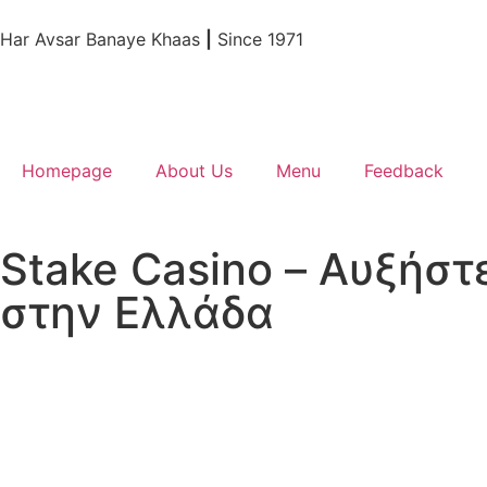
Har Avsar Banaye Khaas
|
Since 1971
Homepage
About Us
Menu
Feedback
Stake Casino – Αυξήσ
στην Ελλάδα