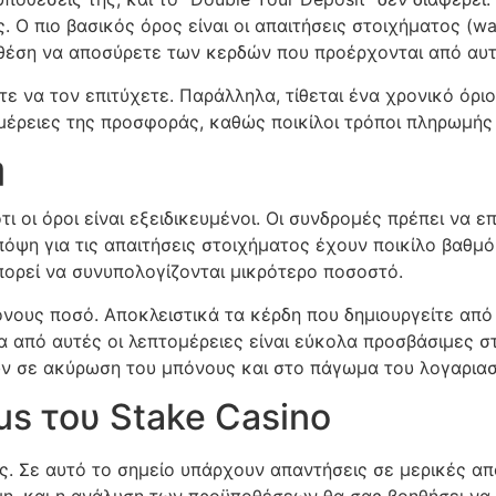
 Ο πιο βασικός όρος είναι οι απαιτήσεις στοιχήματος (wa
 θέση να αποσύρετε των κερδών που προέρχονται από αυτ
ίτε να τον επιτύχετε. Παράλληλα, τίθεται ένα χρονικό όρι
μέρειες της προσφοράς, καθώς ποικίλοι τρόποι πληρωμής 
η
 ότι οι όροι είναι εξειδικευμένοι. Οι συνδρομές πρέπει ν
πόψη για τις απαιτήσεις στοιχήματος έχουν ποικίλο βαθμό
μπορεί να συνυπολογίζονται μικρότερο ποσοστό.
όνους ποσό. Αποκλειστικά τα κέρδη που δημιουργείτε από
ία από αυτές οι λεπτομέρειες είναι εύκολα προσβάσιμες σ
υν σε ακύρωση του μπόνους και στο πάγωμα του λογαρια
us του Stake Casino
ες. Σε αυτό το σημείο υπάρχουν απαντήσεις σε μερικές απ