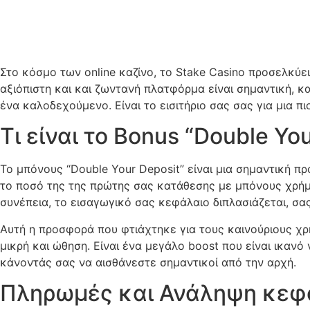
Στο κόσμο των online καζίνο, το Stake Casino προσελκύει
αξιόπιστη και και ζωντανή πλατφόρμα είναι σημαντική, κ
ένα καλοδεχούμενο. Είναι το εισιτήριο σας σας για μια πι
Τι είναι το Bonus “Double Yo
Το μπόνους “Double Your Deposit” είναι μια σημαντική π
το ποσό της της πρώτης σας κατάθεσης με μπόνους χρήμα
συνέπεια, το εισαγωγικό σας κεφάλαιο διπλασιάζεται, σα
Αυτή η προσφορά που φτιάχτηκε για τους καινούριους χρ
μικρή και ώθηση. Είναι ένα μεγάλο boost που είναι ικανό 
κάνοντάς σας να αισθάνεστε σημαντικοί από την αρχή.
Πληρωμές και Ανάληψη κεφ