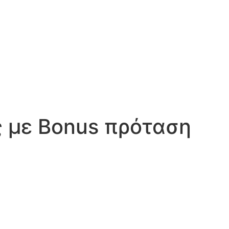
ς με Bonus πρόταση