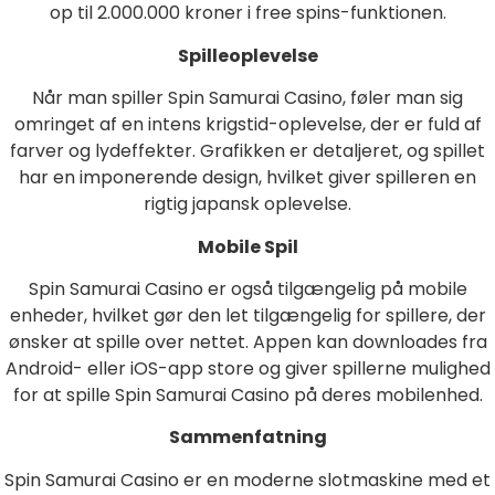
op til 2.000.000 kroner i free spins-funktionen.
Spilleoplevelse
Når man spiller Spin Samurai Casino, føler man sig
omringet af en intens krigstid-oplevelse, der er fuld af
farver og lydeffekter. Grafikken er detaljeret, og spillet
har en imponerende design, hvilket giver spilleren en
rigtig japansk oplevelse.
Mobile Spil
Spin Samurai Casino er også tilgængelig på mobile
enheder, hvilket gør den let tilgængelig for spillere, der
ønsker at spille over nettet. Appen kan downloades fra
Android- eller iOS-app store og giver spillerne mulighed
for at spille Spin Samurai Casino på deres mobilenhed.
Sammenfatning
Spin Samurai Casino er en moderne slotmaskine med et