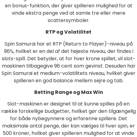
en bonus-funktion, der giver spilleren mulighed for at
vinde ekstra penge ved at samle tre eller mere
scattersymboler.
RTP og Volatilitet
Spin Samurai har et RTP (Return to Player)-niveau på
96%, hvilket er en del af det højeste niveau, der findes i
slots-spill. Det betyder, at for hver krone spillet, vil slot-
maskinen tilbagegive 96 cent som gevinst. Desuden har
Spin Samurai et medium-volatilitets niveau, hvilket giver
spilleren en god balance mellem sejre og tab.
Betting Range og Max Win
Slot-maskinen er designet til at kunne spilles på en
række forskellige budgetter, hvilket gør den tilgængelig
for både nybegynnere og erfarenne spillere. Det
maksimale antal penge, der kan vælges til hver spin, er
500 kroner, hvilket giver spilleren mulighed for at vinde