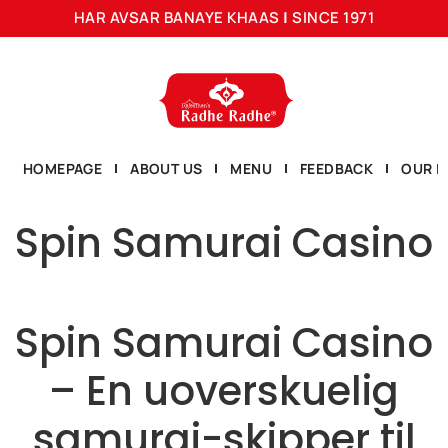
HAR AVSAR BANAYE KHAAS
|
SINCE 1971
HOMEPAGE
ABOUT US
MENU
FEEDBACK
OUR L
Spin Samurai Casino
Spin Samurai Casino
– En uoverskuelig
samurai-skipper til