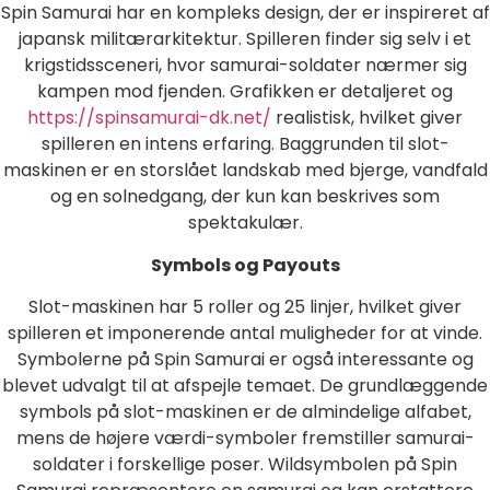
Spin Samurai har en kompleks design, der er inspireret af
japansk militærarkitektur. Spilleren finder sig selv i et
krigstidssceneri, hvor samurai-soldater nærmer sig
kampen mod fjenden. Grafikken er detaljeret og
https://spinsamurai-dk.net/
realistisk, hvilket giver
spilleren en intens erfaring. Baggrunden til slot-
maskinen er en storslået landskab med bjerge, vandfald
og en solnedgang, der kun kan beskrives som
spektakulær.
Symbols og Payouts
Slot-maskinen har 5 roller og 25 linjer, hvilket giver
spilleren et imponerende antal muligheder for at vinde.
Symbolerne på Spin Samurai er også interessante og
blevet udvalgt til at afspejle temaet. De grundlæggende
symbols på slot-maskinen er de almindelige alfabet,
mens de højere værdi-symboler fremstiller samurai-
soldater i forskellige poser. Wildsymbolen på Spin