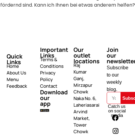
fördernd sind. Kann ich Ihnen bei etwas anderem helfen?
Important
Our
Join
Links
outlet
our
Quick
Terms &
locations
newslette
Links
Raj
Home
Conditions
Subscribe
Kumar
About Us
Privacy
to our
Ganj,
Menu
Policy
weekly
Mirzapur
Feedback
Contact
blog.
Download
Chowk
our
Naka No. 6,
Subsc
app
Laheriasarai
Catch us
on social
Arvind
media
Market,
Tower
Chowk