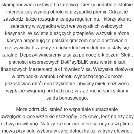
skomponowaną ustawę hazardową. Cieszy podobnie istotnie
interesujący wymóg obrotu w przypadku premii. Odrzucić
zaszkodzi także rozsądna księga regulaminu, , którzy akurat
zalecamy w wypadku wizyt we wszystkich webowych
kasynach. W świetle bieżących przepisów wszystkie różne
kasyna proponujące polskim graczom opcja obstawiania
rzeczywistych zapłaty za pośrednictwem Internetu stały się
karalne. Depozyt wniesiemy tutaj za pomocą e-kieszeni Skrill,
płatności ekspresowych DotPay/BLIK oraz właśnie kart
finansowych Mastercard jak i również Visa. Wszystka złotówka
w przypadku warunku obrotu wynoszącego 3x może
pozostawać obrócona trzykrotnie, abyśmy mieli możliwość
wypłacić wygraną pochodzącą wraz z ruchu specyfikami
salda bonusowego.
Może odrzucić istnieć to wspaniałe tłumaczenie
uwzględniające wszelkie szczegóły językowe, lecz należy aby
uchwycić witrynę. Należy zaznaczyć interesujący naszą firmę
mowa przy polu wyboru w całej dolnej frakcji witryny głównej.