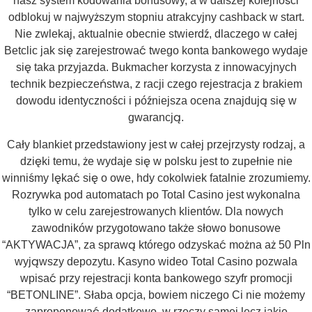
nasz system kodowania bonusowy, a w dalszej kolejności
odblokuj w najwyższym stopniu atrakcyjny cashback w start.
Nie zwlekaj, aktualnie obecnie stwierdź, dlaczego w całej
Betclic jak się zarejestrować twego konta bankowego wydaje
się taka przyjazda. Bukmacher korzysta z innowacyjnych
technik bezpieczeństwa, z racji czego rejestracja z brakiem
dowodu identyczności i późniejsza ocena znajdują się w
gwarancją.
Cały blankiet przedstawiony jest w całej przejrzysty rodzaj, a
dzięki temu, że wydaje się w polsku jest to zupełnie nie
winniśmy lękać się o owe, hdy cokolwiek fatalnie zrozumiemy.
Rozrywka pod automatach po Total Casino jest wykonalna
tylko w celu zarejestrowanych klientów. Dla nowych
zawodników przygotowano także słowo bonusowe
“AKTYWACJA”, za sprawą którego odzyskać można aż 50 Pln
wyjąwszy depozytu. Kasyno wideo Total Casino pozwala
wpisać przy rejestracji konta bankowego szyfr promocji
“BETONLINE”. Słaba opcja, bowiem niczego Ci nie możemy
zaproponować dodatkowo, w rzeczy samej lecz jakie