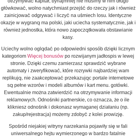
otrzymywać kapitał, bynajmniej nie musimy w nim długo
główkować, wolno natychmiast przejść do rzeczy jak i również
zainicjować odgrywać i liczyć na uśmiech losu. Identyczne
okazje w wygraną ma polski, jaki uciecha systematycznie, jak i
również jednostka, która nowo zapoczątkowała obstawianie
kasy.
Uciechy wolno oglądać po odpowiedni sposób dzięki licznym
kategoriom
Więcej bonusów
po rozwijanym jadłospis w lewej
stronie. Dzięki czemu zamierzasz sprawdzić wybrane
automaty i zweryfikować, które rozrywki najbardziej wam
replikują, nie zaakceptować przekazując portale internetowe
są pełne wzorów i modeli albumów i kart menu. gotówki.
Ewentualnie można zatwierdzić na otrzymywanie informacji
reklamowych. Odnośniki partnerskie, co oznacza, że o ile
klikniesz odnośnik i dokonasz wymaganej działaniu (np.
zakup/rejestracja) możemy zdobyć z kolei prowizję.
Spośród niejakiej witryny narzekania pojawiły się w fali
uniwersalnego hejtu wymierzonego w bardzo fatalnie