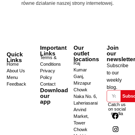
równe działanie naszej strony internetowej.
Important
Our
Join
Links
outlet
our
Quick
Terms &
locations
newslette
Links
Raj
Home
Conditions
Subscribe
Kumar
About Us
Privacy
to our
Ganj,
Menu
Policy
weekly
Mirzapur
Feedback
Contact
blog.
Download
Chowk
our
Subsc
Naka No. 6,
app
Laheriasarai
Catch us
on social
Arvind
media
Market,
Tower
Chowk