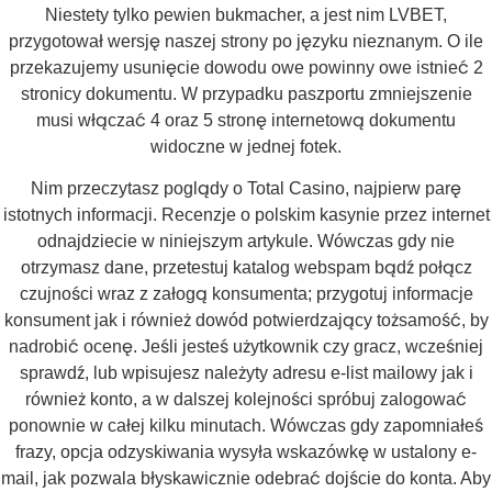
Niestety tylko pewien bukmacher, a jest nim LVBET,
przygotował wersję naszej strony po języku nieznanym. O ile
przekazujemy usunięcie dowodu owe powinny owe istnieć 2
stronicy dokumentu. W przypadku paszportu zmniejszenie
musi włączać 4 oraz 5 stronę internetową dokumentu
widoczne w jednej fotek.
Nim przeczytasz poglądy o Total Casino, najpierw parę
istotnych informacji. Recenzje o polskim kasynie przez internet
odnajdziecie w niniejszym artykule. Wówczas gdy nie
otrzymasz dane, przetestuj katalog webspam bądź połącz
czujności wraz z załogą konsumenta; przygotuj informacje
konsument jak i również dowód potwierdzający tożsamość, by
nadrobić ocenę. Jeśli jesteś użytkownik czy gracz, wcześniej
sprawdź, lub wpisujesz należyty adresu e-list mailowy jak i
również konto, a w dalszej kolejności spróbuj zalogować
ponownie w całej kilku minutach. Wówczas gdy zapomniałeś
frazy, opcja odzyskiwania wysyła wskazówkę w ustalony e-
mail, jak pozwala błyskawicznie odebrać dojście do konta. Aby