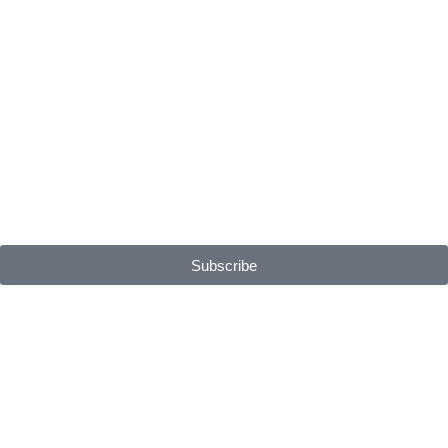
Subscribe