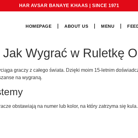
HAR AVSAR BANAYE KHAAS
|
SINCE 1971
HOMEPAGE
ABOUT US
MENU
FEE
 Jak Wygrać w Ruletkę O
ciąga graczy z całego świata. Dzięki moim 15-letnim doświadcz
szanse na wygraną.
stemy
gracze obstawiają na numer lub kolor, na który zatrzyma się kula