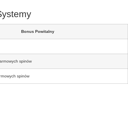
 Systemy
Bonus Powitalny
darmowych spinów
armowych spinów