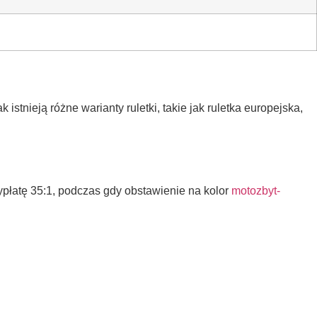
nieją różne warianty ruletki, takie jak ruletka europejska,
płatę 35:1, podczas gdy obstawienie na kolor
motozbyt-