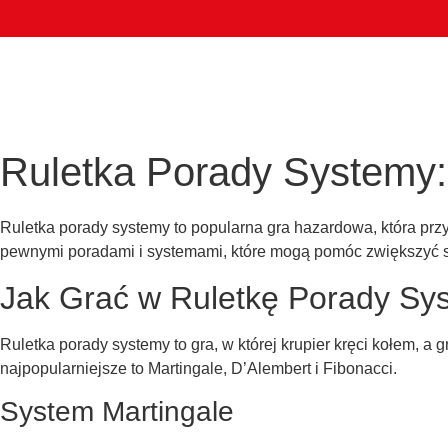
Ruletka Porady Systemy:
Ruletka porady systemy to popularna gra hazardowa, która przy
pewnymi poradami i systemami, które mogą pomóc zwiększyć 
Jak Grać w Ruletkę Porady Sy
Ruletka porady systemy to gra, w której krupier kręci kołem, a 
najpopularniejsze to Martingale, D’Alembert i Fibonacci.
System Martingale