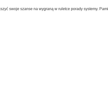
zyć swoje szanse na wygraną w ruletce porady systemy. Pamięt