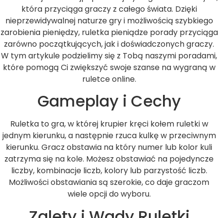
która przyciąga graczy z całego świata. Dzięki
nieprzewidywalnej naturze gry i możliwością szybkiego
zarobienia pieniędzy, ruletka pieniądze porady przyciąga
zarówno początkujących, jak i doświadczonych graczy.
W tym artykule podzielimy się z Tobą naszymi poradami,
które pomogą Ci zwiększyć
swoje szanse na wygraną w
ruletce online.
Gameplay i Cechy
Ruletka to gra, w której krupier kręci kołem ruletki w
jednym kierunku, a następnie rzuca kulkę w przeciwnym
kierunku. Gracz obstawia na który numer lub kolor kuli
zatrzyma się na kole. Możesz obstawiać na pojedyncze
liczby, kombinacje liczb, kolory lub parzystość liczb.
Możliwości obstawiania są szerokie, co daje graczom
wiele opcji do wyboru.
Zalety i Wady Ruletki