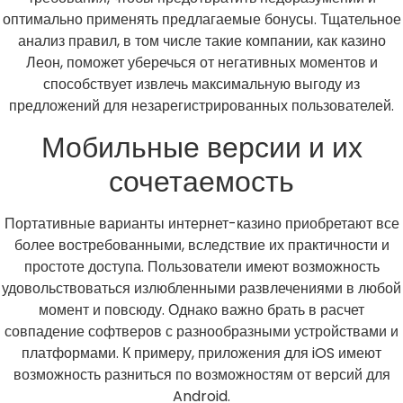
оптимально применять предлагаемые бонусы. Тщательное
анализ правил, в том числе такие компании, как казино
Леон, поможет уберечься от негативных моментов и
способствует извлечь максимальную выгоду из
предложений для незарегистрированных пользователей.
Мобильные версии и их
сочетаемость
Портативные варианты интернет-казино приобретают все
более востребованными, вследствие их практичности и
простоте доступа. Пользователи имеют возможность
удовольствоваться излюбленными развлечениями в любой
момент и повсюду. Однако важно брать в расчет
совпадение софтверов с разнообразными устройствами и
платформами. К примеру, приложения для iOS имеют
возможность разниться по возможностям от версий для
Android.