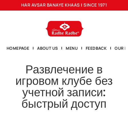
HAR AVSAR BANAYE KHAAS
|
SINCE 1971
HOMEPAGE
ABOUT US
MENU
FEEDBACK
OUR L
Развлечение в
игровом клубе без
учетной записи:
быстрый доступ