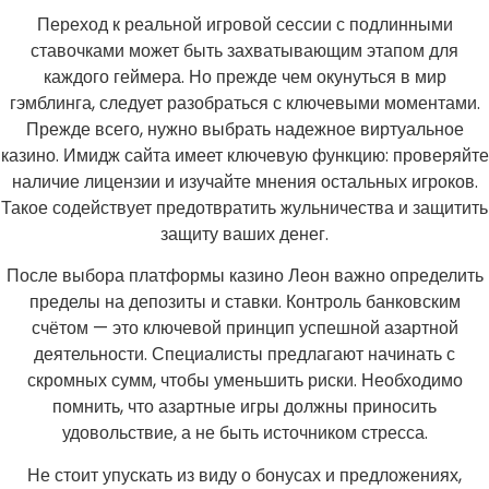
Переход к реальной игровой сессии с подлинными
ставочками может быть захватывающим этапом для
каждого геймера. Но прежде чем окунуться в мир
гэмблинга, следует разобраться с ключевыми моментами.
Прежде всего, нужно выбрать надежное виртуальное
казино. Имидж сайта имеет ключевую функцию: проверяйте
наличие лицензии и изучайте мнения остальных игроков.
Такое содействует предотвратить жульничества и защитить
защиту ваших денег.
После выбора платформы казино Леон важно определить
пределы на депозиты и ставки. Контроль банковским
счётом — это ключевой принцип успешной азартной
деятельности. Специалисты предлагают начинать с
скромных сумм, чтобы уменьшить риски. Необходимо
помнить, что азартные игры должны приносить
удовольствие, а не быть источником стресса.
Не стоит упускать из виду о бонусах и предложениях,