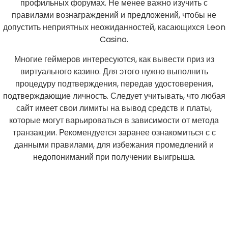
профильных форумах. Не менее важно изучить с
правилами вознаграждений и предложений, чтобы не
допустить неприятных неожиданностей, касающихся Leon
Casino.
Многие геймеров интересуются, как вывести приз из
виртуального казино. Для этого нужно выполнить
процедуру подтверждения, передав удостоверения,
подтверждающие личность. Следует учитывать, что любая
сайт имеет свои лимиты на вывод средств и платы,
которые могут варьироваться в зависимости от метода
транзакции. Рекомендуется заранее ознакомиться с с
данными правилами, для избежания промедлений и
недопониманий при получении выигрыша.