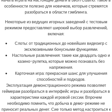
начать играть на настоящие деньги в Leon Casino. Такое в
особенности полезно для новичков, которые стремятся
разобраться в области гэмблинга.
Некоторые из ведущих игорных заведений с тестовым
режимом предоставляют широкий выбор развлечений,
включая:
Слоты: от традиционных до новейших видеоигр с
эксклюзивными бонусными функциями.
Настольные развлечения: такие как двадцать одно и
казино-рулетка, которые можно познавать без
напряжения.
Карточная игра: прекрасная шанс для улучшения
способностей и подходов.
Эксплуатация демонстрационного режима позволяет
геймерам разобраться в интерфейс игры и разобраться в
характеристики каждой игровой сессии. Впрочем
необходимо помнить, что добыча в демо-режиме не
приносит реальных денег. Сие только метод настроиться к