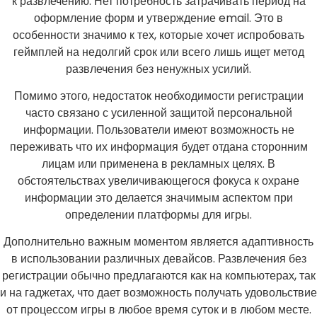
к развлечению. Нет потребность затрачивать период на
оформление форм и утверждение email. Это в
особенности значимо к тех, которые хочет испробовать
геймплей на недолгий срок или всего лишь ищет метод
развлечения без ненужных усилий.
Помимо этого, недостаток необходимости регистрации
часто связано с усиленной защитой персональной
информации. Пользователи имеют возможность не
переживать что их информация будет отдана сторонним
лицам или применена в рекламных целях. В
обстоятельствах увеличивающегося фокуса к охране
информации это делается значимым аспектом при
определении платформы для игры.
Дополнительно важным моментом является адаптивность
в использовании различных девайсов. Развлечения без
регистрации обычно предлагаются как на компьютерах, так
и на гаджетах, что дает возможность получать удовольствие
от процессом игры в любое время суток и в любом месте.