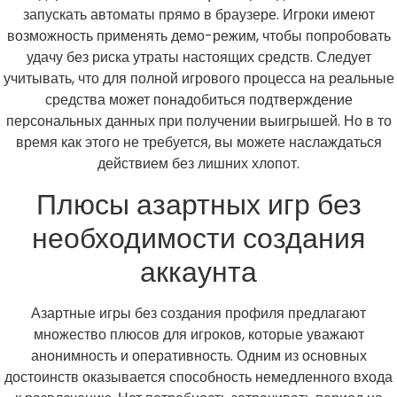
запускать автоматы прямо в браузере. Игроки имеют
возможность применять демо-режим, чтобы попробовать
удачу без риска утраты настоящих средств. Следует
учитывать, что для полной игрового процесса на реальные
средства может понадобиться подтверждение
персональных данных при получении выигрышей. Но в то
время как этого не требуется, вы можете наслаждаться
действием без лишних хлопот.
Плюсы азартных игр без
необходимости создания
аккаунта
Азартные игры без создания профиля предлагают
множество плюсов для игроков, которые уважают
анонимность и оперативность. Одним из основных
достоинств оказывается способность немедленного входа