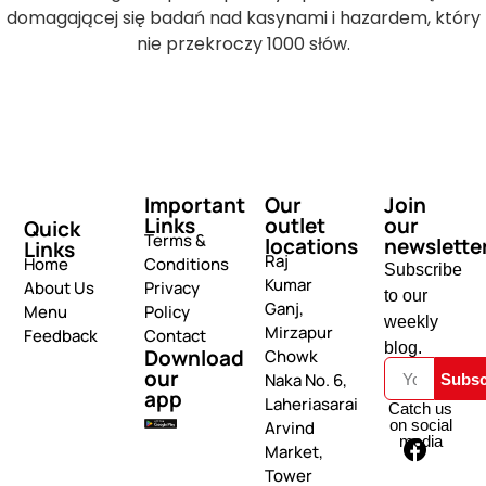
domagającej się badań nad kasynami i hazardem, który
nie przekroczy 1000 słów.
Important
Our
Join
Links
outlet
our
Quick
Terms &
locations
newslette
Links
Raj
Home
Conditions
Subscribe
Kumar
About Us
Privacy
to our
Ganj,
Menu
Policy
weekly
Mirzapur
Feedback
Contact
blog.
Download
Chowk
our
Naka No. 6,
Subsc
app
Laheriasarai
Catch us
on social
Arvind
media
Market,
Tower