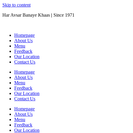
Skip to content
Har Avsar Banaye Khaas
|
Since 1971
Homepage
About Us
Menu
Feedback
Our Location
Contact Us
Homepage
About Us
Menu
Feedback
Our Location
Contact Us
Homepage
About Us
Menu
Feedback
Our Location