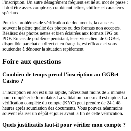
l’inscription. Un autre désagrément fréquent est lié au mot de passe :
il doit être assez complexe, combinant lettres, chiffres et caractères
spéciaux.
Pour les problèmes de vérification de documents, la cause est
souvent la piètre qualité des photos ou des formats non acceptés.
Réalisez des photos nettes et bien éclairées aux formats JPG ou
PDF. En cas de problème persistant, le service client de GGBet,
disponible par chat en direct et en français, est efficace et vous
soutiendra à dénouer la situation rapidement.
Foire aux questions
Combien de temps prend l’inscription au GGBet
Casino ?
L’inscription en soi est ultra-rapide, nécessitant moins de 2 minutes
pour compléter le formulaire. La validation par e-mail est rapide. La
vérification complète du compte (KYC) peut prendre de 24 à 48
heures après soumission des documents. Vous pouvez néanmoins
souvent réaliser un dépôt et jouer avant la fin de cette vérification.
Quels justificatifs faut-il pour vérifier mon compte ?