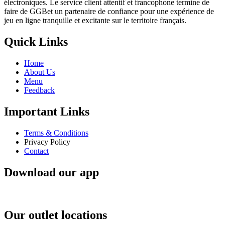
électroniques. Le service client attentif et francophone termine de
faire de GGBet un partenaire de confiance pour une expérience de
jeu en ligne tranquille et excitante sur le territoire français.
Quick Links
Home
About Us
Menu
Feedback
Important Links
Terms & Conditions
Privacy Policy
Contact
Download our app
Our outlet locations