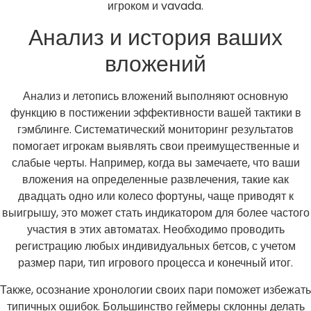
игроком и vavada.
Анализ и история ваших
вложений
Анализ и летопись вложений выполняют основную
функцию в постижении эффективности вашей тактики в
гэмблинге. Систематический мониторинг результатов
помогает игрокам выявлять свои преимущественные и
слабые черты. Например, когда вы замечаете, что ваши
вложения на определенные развлечения, такие как
двадцать одно или колесо фортуны, чаще приводят к
выигрышу, это может стать индикатором для более частого
участия в этих автоматах. Необходимо проводить
регистрацию любых индивидуальных бетсов, с учетом
размер пари, тип игрового процесса и конечный итог.
Также, осознание хронологии своих пари поможет избежать
типичных ошибок. Большинство геймеры склонны делать