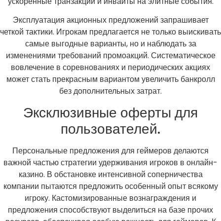
ускоренные транзакции и инвайты на элитные события.
Эксплуатация акционных предложений запрашивает
четкой тактики. Игрокам предлагается не только выискивать
самые выгодные варианты, но и наблюдать за
изменениями требований промоакций. Систематическое
вовлечение в соревнованиях и периодических акциях
может стать прекрасным вариантом увеличить банкролл
без дополнительных затрат.
Эксклюзивные оферты для
пользователей.
Персональные предложения для геймеров делаются
важной частью стратегии удерживания игроков в онлайн-
казино. В обстановке интенсивной соперничества
компании пытаются предложить особенный опыт всякому
игроку. Кастомизированные вознаграждения и
предложения способствуют выделиться на базе прочих