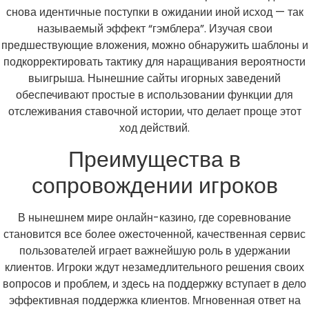
снова идентичные поступки в ожидании иной исход — так
называемый эффект “гэмблера”. Изучая свои
предшествующие вложения, можно обнаружить шаблоны и
подкорректировать тактику для наращивания вероятности
выигрыша. Нынешние сайты игорных заведений
обеспечивают простые в использовании функции для
отслеживания ставочной истории, что делает проще этот
ход действий.
Преимущества в
сопровождении игроков
В нынешнем мире онлайн-казино, где соревнование
становится все более ожесточенной, качественная сервис
пользователей играет важнейшую роль в удержании
клиентов. Игроки ждут незамедлительного решения своих
вопросов и проблем, и здесь на поддержку вступает в дело
эффективная поддержка клиентов. Мгновенная ответ на