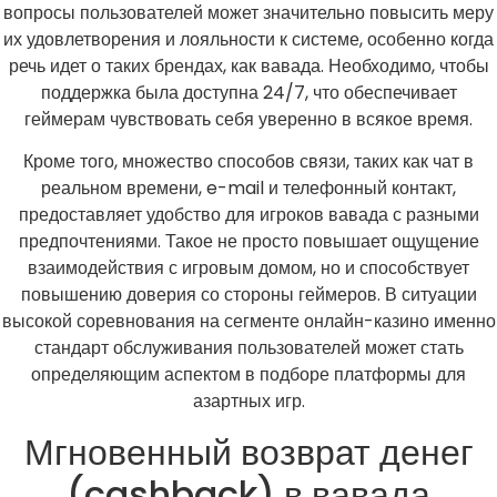
вопросы пользователей может значительно повысить меру
их удовлетворения и лояльности к системе, особенно когда
речь идет о таких брендах, как вавада. Необходимо, чтобы
поддержка была доступна 24/7, что обеспечивает
геймерам чувствовать себя уверенно в всякое время.
Кроме того, множество способов связи, таких как чат в
реальном времени, e-mail и телефонный контакт,
предоставляет удобство для игроков вавада с разными
предпочтениями. Такое не просто повышает ощущение
взаимодействия с игровым домом, но и способствует
повышению доверия со стороны геймеров. В ситуации
высокой соревнования на сегменте онлайн-казино именно
стандарт обслуживания пользователей может стать
определяющим аспектом в подборе платформы для
азартных игр.
Мгновенный возврат денег
(cashback) в вавада