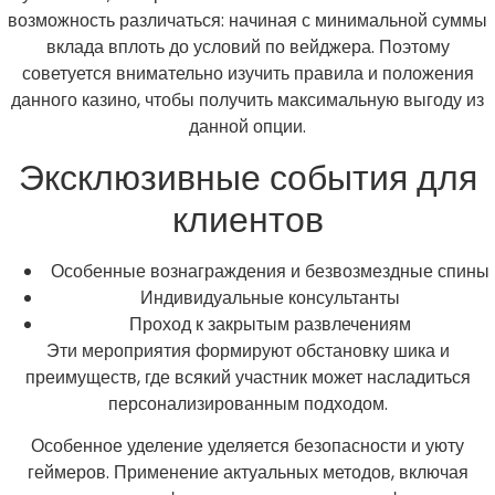
возможность различаться: начиная с минимальной суммы
вклада вплоть до условий по вейджера. Поэтому
советуется внимательно изучить правила и положения
данного казино, чтобы получить максимальную выгоду из
данной опции.
Эксклюзивные события для
клиентов
Особенные вознаграждения и безвозмездные спины
Индивидуальные консультанты
Проход к закрытым развлечениям
Эти мероприятия формируют обстановку шика и
преимуществ, где всякий участник может насладиться
персонализированным подходом.
Особенное уделение уделяется безопасности и уюту
геймеров. Применение актуальных методов, включая