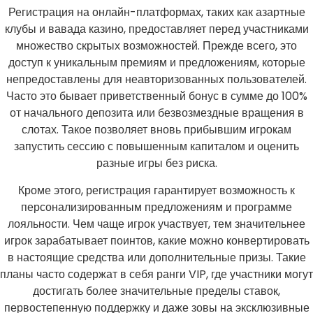
Регистрация на онлайн-платформах, таких как азартные
клубы и вавада казино, предоставляет перед участниками
множество скрытых возможностей. Прежде всего, это
доступ к уникальным премиям и предложениям, которые
непредоставлены для неавторизованных пользователей.
Часто это бывает приветственный бонус в сумме до 100%
от начального депозита или безвозмездные вращения в
слотах. Такое позволяет вновь прибывшим игрокам
запустить сессию с повышенным капиталом и оценить
разные игры без риска.
Кроме этого, регистрация гарантирует возможность к
персонализированным предложениям и программе
лояльности. Чем чаще игрок участвует, тем значительнее
игрок зарабатывает поинтов, какие можно конвертировать
в настоящие средства или дополнительные призы. Такие
планы часто содержат в себя ранги VIP, где участники могут
достигать более значительные пределы ставок,
первостепенную поддержку и даже зовы на эксклюзивные