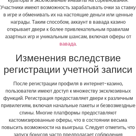
кураторы и эксклюзивные инвайты на соревнования.
Участники имеют возможность зарабатывать очки за ставку
в игре и обменивать их на настоящие деньги или ценные
награды. Таким способом, аккаунт в вавада казино
открывает двери к более привлекательным правилам
азартных игр и уникальным шансам, включая оферы от
вавада
.
Изменения вследствие
регистрации учетной записи
После регистрации профиля в интернет-казино,
пользователи имеют доступ к множеству эксклюзивных
функций. Регистрация предоставляет двери к различным
привилегиям, включая начальные пакеты и безвозмездные
спины. Многие платформы предоставляют
кастомизированные оферы, что в состоянии весьма
повысить возможности на выигрыш. Следует отметить, что
запуск бонусов часто предполагает соблюдения