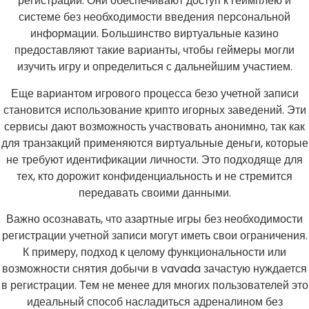
регистрации. Они обеспечивают доступ к геймплею и
системе без необходимости введения персональной
информации. Большинство виртуальные казино
предоставляют такие варианты, чтобы геймеры могли
изучить игру и определиться с дальнейшим участием.
Еще вариантом игрового процесса безо учетной записи
становится использование крипто игорных заведений. Эти
сервисы дают возможность участвовать анонимно, так как
для транзакций применяются виртуальные деньги, которые
не требуют идентификации личности. Это подходяще для
тех, кто дорожит конфиденциальность и не стремится
передавать своими данными.
Важно осознавать, что азартные игры без необходимости
регистрации учетной записи могут иметь свои ограничения.
К примеру, подход к целому функциональности или
возможности снятия добычи в vavada зачастую нуждается
в регистрации. Тем не менее для многих пользователей это
идеальный способ насладиться адреналином без