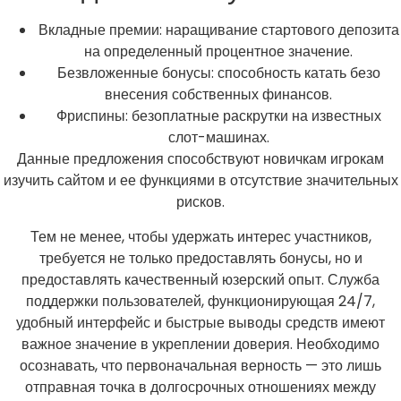
Вкладные премии: наращивание стартового депозита
на определенный процентное значение.
Безвложенные бонусы: способность катать безо
внесения собственных финансов.
Фриспины: безоплатные раскрутки на известных
слот-машинах.
Данные предложения способствуют новичкам игрокам
изучить сайтом и ее функциями в отсутствие значительных
рисков.
Тем не менее, чтобы удержать интерес участников,
требуется не только предоставлять бонусы, но и
предоставлять качественный юзерский опыт. Служба
поддержки пользователей, функционирующая 24/7,
удобный интерфейс и быстрые выводы средств имеют
важное значение в укреплении доверия. Необходимо
осознавать, что первоначальная верность — это лишь
отправная точка в долгосрочных отношениях между