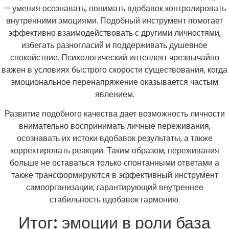
— умения осознавать, понимать вдобавок контролировать
внутренними эмоциями. Подобный инструмент помогает
эффективно взаимодействовать с другими личностями,
избегать разногласий и поддерживать душевное
спокойствие. Психологический интеллект чрезвычайно
важен в условиях быстрого скорости существования, когда
эмоциональное перенапряжение оказывается частым
явлением.
Развитие подобного качества дает возможность личности
внимательно воспринимать личные переживания,
осознавать их истоки вдобавок результаты, а также
корректировать реакции. Таким образом, переживания
больше не оставаться только спонтанными ответами а
также трансформируются в эффективный инструмент
самоорганизации, гарантирующий внутреннее
стабильность вдобавок гармонию.
Итог: эмоции в роли база