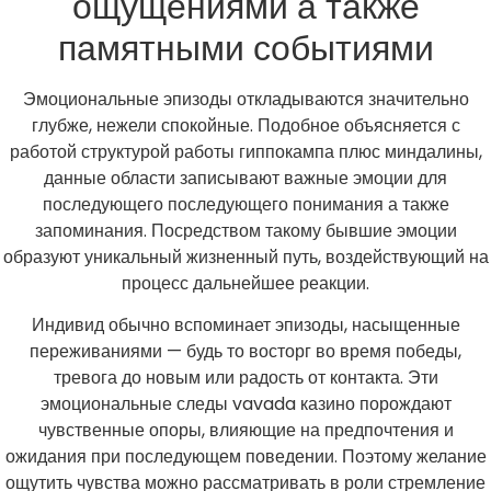
ощущениями а также
памятными событиями
Эмоциональные эпизоды откладываются значительно
глубже, нежели спокойные. Подобное объясняется с
работой структурой работы гиппокампа плюс миндалины,
данные области записывают важные эмоции для
последующего последующего понимания а также
запоминания. Посредством такому бывшие эмоции
образуют уникальный жизненный путь, воздействующий на
процесс дальнейшее реакции.
Индивид обычно вспоминает эпизоды, насыщенные
переживаниями — будь то восторг во время победы,
тревога до новым или радость от контакта. Эти
эмоциональные следы vavada казино порождают
чувственные опоры, влияющие на предпочтения и
ожидания при последующем поведении. Поэтому желание
ощутить чувства можно рассматривать в роли стремление