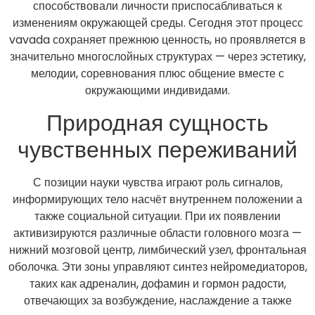
способствовали личности приспосабливаться к
изменениям окружающей среды. Сегодня этот процесс
vavada сохраняет прежнюю ценность, но проявляется в
значительно многослойных структурах — через эстетику,
мелодии, соревнования плюс общение вместе с
окружающими индивидами.
Природная сущность
чувственных переживаний
С позиции науки чувства играют роль сигналов,
информирующих тело насчёт внутреннем положении а
также социальной ситуации. При их появлении
активизируются различные области головного мозга —
нижний мозговой центр, лимбический узел, фронтальная
оболочка. Эти зоны управляют синтез нейромедиаторов,
таких как адреналин, дофамин и гормон радости,
отвечающих за возбуждение, наслаждение а также