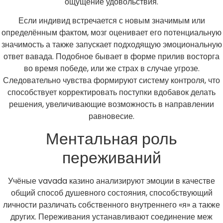
ощущение удовольствия.
Если индивид встречается с новым значимым или
определённым фактом, мозг оценивает его потенциальную
значимость а также запускает подходящую эмоциональную
ответ вавада. Подобное бывает в форме прилив восторга
во время победе, или же страх в случае угрозе.
Следовательно чувства формируют систему контроля, что
способствует корректировать поступки вдобавок делать
решения, увеличивающие возможность в направлении
равновесие.
Ментальная роль
переживаний
Учёные vavada казино анализируют эмоции в качестве
общий способ душевного состояния, способствующий
личности различать собственного внутреннего «я» а также
других. Переживания устанавливают соединение меж