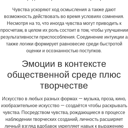
Чувства ускоряют ход осмысления а также дают
возможность действовать во время условиях сомнения.
Несмотря на то, что иногда чувства могут приводить к
просчетам, в целом их роль состоит в том, чтобы улучшении
результативности приспособления. Соединение интуиции а
также логики формирует равновесие среди быстротой
оценки и осознанностью поступков.
Эмоции в контексте
общественной среде плюс
творчестве
Искусство в любых разных формах — музыка, проза, кино,
изобразительное искусство — создаётся чтобы раскрывать
чувства. Посредством чувства, рождающиеся в процессе
наблюдении творческих созданий, личность расширяет
личный взгляд вдобавок укрепляет навык к выражению