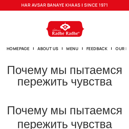
HAR AVSAR BANAYE KHAAS
|
SINCE 1971
HOMEPAGE
ABOUT US
MENU
FEEDBACK
OUR L
Почему мы пытаемся
пережить чувства
Почему мы пытаемся
пережить чувства