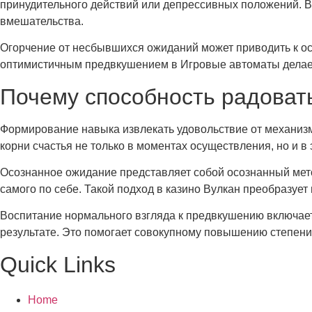
принудительного действий или депрессивных положений. В
вмешательства.
Огорчение от несбывшихся ожиданий может приводить к о
оптимистичным предвкушением в Игровые автоматы делае
Почему способность радоват
Формирование навыка извлекать удовольствие от механизм
корни счастья не только в моментах осуществления, но и в
Осознанное ожидание представляет собой осознанный мето
самого по себе. Такой подход в казино Вулкан преобразуе
Воспитание нормального взгляда к предвкушению включает
результате. Это помогает совокупному повышению степен
Quick Links
Home