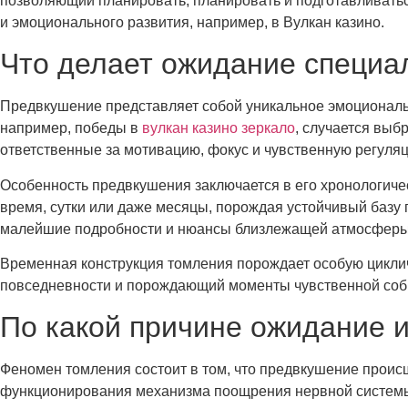
позволяющий планировать, планировать и подготавливать
и эмоционального развития, например, в Вулкан казино.
Что делает ожидание специа
Предвкушение представляет собой уникальное эмоциональ
например, победы в
вулкан казино зеркало
, случается выб
ответственные за мотивацию, фокус и чувственную регуля
Особенность предвкушения заключается в его хронологиче
время, сутки или даже месяцы, порождая устойчивый базу
малейшие подробности и нюансы близлежащей атмосферы
Временная конструкция томления порождает особую цикли
повседневности и порождающий моменты чувственной собр
По какой причине ожидание и
Феномен томления состоит в том, что предвкушение проис
функционирования механизма поощрения нервной системы.