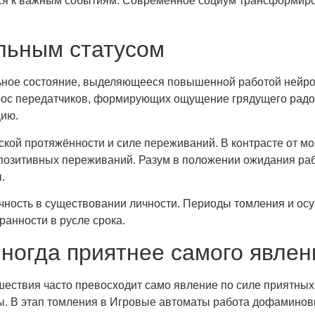
ся к важным событиям. Современное социум трансформиро
льным статусом
ное состояние, выделяющееся повышенной работой нейром
рос передатчиков, формирующих ощущение грядущего радост
цию.
ской протяжённости и силе переживаний. В контрасте от м
 позитивных переживаний. Разум в положении ожидания ра
.
чность в существовании личности. Периоды томления и ос
анности в русле срока.
ногда приятнее самого явлен
шествия часто превосходит само явление по силе приятных
 В этап томления в Игровые автоматы работа дофаминовы