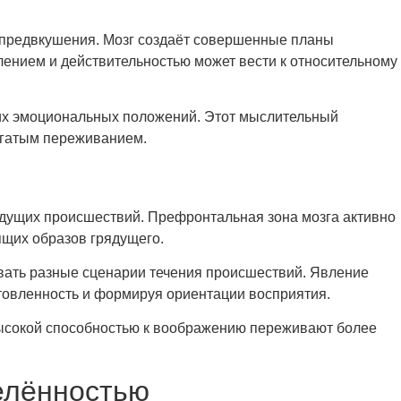
 предвкушения. Мозг создаёт совершенные планы
лением и действительностью может вести к относительному
их эмоциональных положений. Этот мыслительный
огатым переживанием.
ущих происшествий. Префронтальная зона мозга активно
ящих образов грядущего.
вать разные сценарии течения происшествий. Явление
отовленность и формируя ориентации восприятия.
высокой способностью к воображению переживают более
делённостью