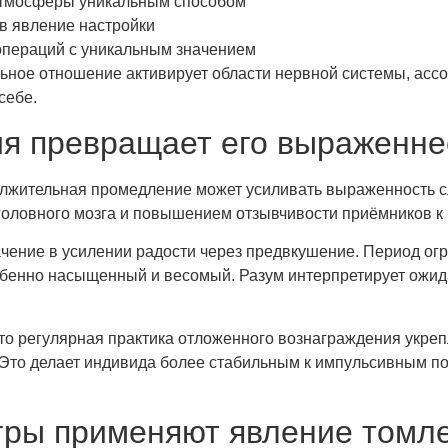
атмосферы уникальным способом
в явление настройки
операций с уникальным значением
ное отношение активирует области нервной системы, ассо
себе.
ия превращает его выраженне
олжительная промедление может усиливать выраженность с
головного мозга и повышением отзывчивости приёмников к
чение в усилении радости через предвкушение. Период ог
бенно насыщенный и весомый. Разум интерпретирует ожид
то регулярная практика отложенного вознаграждения укреп
Это делает индивида более стабильным к импульсивным п
игры применяют явление томл