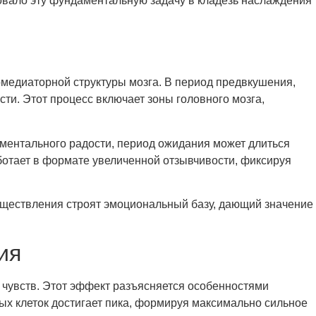
вало эту фундаментальную задачу в кладезь наслаждения
едиаторной структуры мозга. В период предвкушения,
и. Этот процесс включает зоны головного мозга,
оментального радости, период ожидания может длиться
ботает в формате увеличенной отзывчивости, фиксируя
уществления строят эмоциональный базу, дающий значение
ия
 чувств. Этот эффект разъясняется особенностями
х клеток достигает пика, формируя максимально сильное