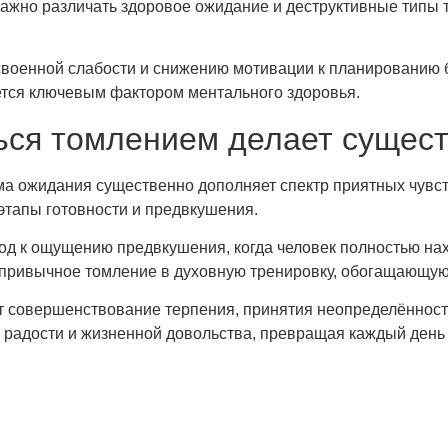
ажно различать здоровое ожидание и деструктивные типы 
своенной слабости и снижению мотивации к планированию
тся ключевым фактором ментального здоровья.
ься томлением делает сущес
а ожидания существенно дополняет спектр приятных чувств
 этапы готовности и предвкушения.
д к ощущению предвкушения, когда человек полностью нах
т привычное томление в духовную тренировку, обогащающую
 совершенствование терпения, принятия неопределённости 
и радости и жизненной довольства, превращая каждый ден