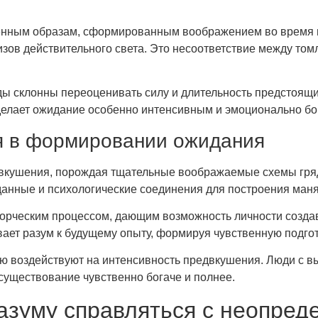
ршенным образам, сформированным воображением во время
зов действительного света. Это несоответствие между том
ы склонны переоценивать силу и длительность предстоящ
 делает ожидание особенно интенсивным и эмоционально б
я в формировании ожидания
вкушения, порождая тщательные воображаемые схемы гряд
 данные и психологические соединения для построения ман
ворческим процессом, дающим возможность личности созда
ивает разум к будущему опыту, формируя чувственную подг
ю воздействуют на интенсивность предвкушения. Люди с 
 существование чувственно богаче и полнее.
разуму справляться с неопре