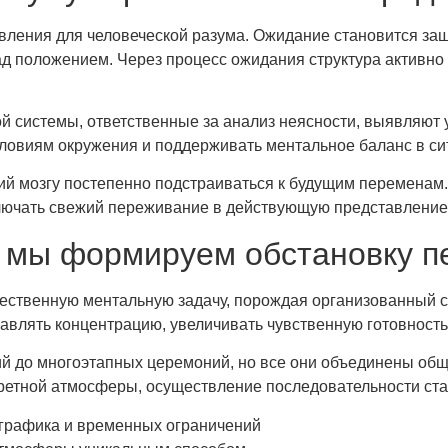
авления для человеческой разума. Ожидание становится з
д положением. Через процесс ожидания структура активно
ой системы, ответственные за анализ неясности, выявляют
овиям окружения и поддерживать ментальное баланс в сит
 мозгу постепенно подстраиваться к будущим переменам.
ключать свежий переживание в действующую представление
к мы формируем обстановку 
щественную ментальную задачу, порождая организованный
авлять концентрацию, увеличивать чувственную готовность
й до многоэтапных церемоний, но все они объединены об
ретной атмосферы, осуществление последовательности ста
графика и временных ограничений