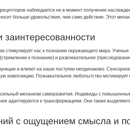
ецепторов наблюдается не в момент получения наслаждени
иносит больше удовольствия, чем само действие. Этот мех
и заинтересованности
ая стимулирует нас к познанию окружающего мира. Ученые
стремление к познанию) и развлекательное (преследование
нкции и влияет на наше поступки неодинаково. Сенсорное
тную композицию. Познавательное любопытство мотивирует
ой сильный механизм саморазвития. Индивиды с повышенн
внее адаптируются к трансформациям. Они также выделяютс
ний с ощущением смысла и п