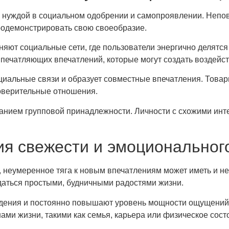
 нуждой в социальном одобрении и самопроявлении. Непо
родемонстрировать свою своеобразие.
ют социальные сети, где пользователи энергично делятся
печатляющих впечатлений, которые могут создать воздейст
альные связи и образует совместные впечатления. Товари
оверительные отношения.
анием групповой принадлежности. Личности с схожими инте
ия свежести и эмоциональног
 неумеренное тяга к новым впечатлениям может иметь и н
даться простыми, будничными радостями жизни.
ения и постоянно повышают уровень мощности ощущений. 
и жизни, такими как семья, карьера или физическое сост