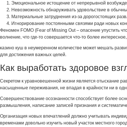
Эмоциональное истощение от непрерывной возбужд
Невозможность обнаруживать удовольствие в обычн
Материальные затруднения из-за дорогостоящих раз
Игнорирование постоянными связями ради новых кон
Феномен FOMO (Fear of Missing Out – опасение упустить ч
волнение, что где-то совершается что-то более интересное,
казино куш в неумеренном количестве может мешать развит
для достижения важных целей.
Как выработать здоровое вз
Секретом к уравновешенной жизни является отыскание рав
насыщенные переживания, не впадая в крайности ни в одн
Совершенствование осознанности способствует более осн
размышления, написание записей признания и системати
Организация новых впечатлений должно учитывать индивид
временами довольно изучить новый участок местного город