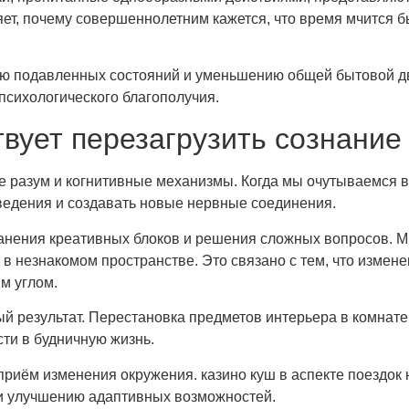
яет, почему совершеннолетним кажется, что время мчится б
ю подавленных состояний и уменьшению общей бытовой дви
сихологического благополучия.
вует перезагрузить сознание
е разум и когнитивные механизмы. Когда мы очутываемся 
ведения и создавать новые нервные соединения.
ения креативных блоков и решения сложных вопросов. Мно
 в незнакомом пространстве. Это связано с тем, что изме
м углом.
 результат. Перестановка предметов интерьера в комнате,
ти в будничную жизнь.
иём изменения окружения. казино куш в аспекте поездок н
 и улучшению адаптивных возможностей.