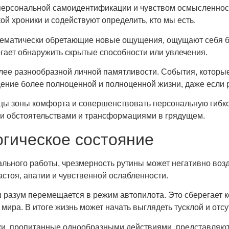
 персональной самоидентификации и чувством осмысленно
й хроники и содействуют определить, кто мы есть.
тематически обретающие новые ощущения, ощущают себя б
гает обнаружить скрытые способности или увлечения.
е разнообразной личной памятливости. События, которые
щение более полноценной и полноценной жизни, даже если 
ницы зоны комфорта и совершенствовать персональную гибк
и обстоятельствами и трансформациями в грядущем.
огическое состояние
ального работы, чрезмерность рутины может негативно воз
астоя, апатии и чувственной ослабленности.
 разум перемещается в режим автопилота. Это сберегает к
мира. В итоге жизнь может начать выглядеть тусклой и от
и, пропитанные однообразными действиями, представляются