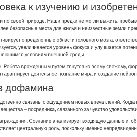
овека к изучению и изобрете
 по своей природе. Наши предки не могли выжить, пребыв
олее безопасные места для жилья и неизвестные земли пр
активирует определенные области головного мозга, ответст
изуется, увеличивается уровень фокуса и улучшается поте
еняющимся условиям внешней среды.
. Ребята врожденным путем тянутся ко всему свежему, фор
 гарантирует деятельное познание мира и создание нейро
ез дофамина
дственно связаны с ощущением новых впечатлений. Когда
вещества – посредника, связанного за чувство удовольств
аграждения. Сознание анализирует входящую данные и, об
ществляет центральную роль, поскольку именно непредвид