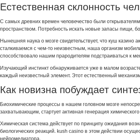
Естественная склонность чел
С самых древних времен человечество были открывателями
пространством. Потребность искать новые запасы пищи, б
Нынешняя наука о мозге свидетельствует, что куш казино 
сталкиваемся с чем-то неизвестным, наша организм мобил
способствовало нашим прародителям подстраиваться к м
Изучающий инстинкт обнаруживается уже в малом возрасте
каждый неизвестный элемент. Этот естественный механизм
Как новизна побуждает синт
Биохимические процессы в нашем головном мозге непосре
захватывающим, стартует активная генерация химического 
Химическая система действует по принципу ожидания возн
биологических реакций. kush casino в этом действии осу
нейромедиатора.