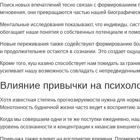
Поиск новых впечатлений тесно связан с формированием
мгновения, они превращаются частью нашей биографическо
Ментальные исследования показывают, что индивиды, сис
обогащает наши понятия о собственных потенциале и помо
Новые переживания также содействуют формированию боле
и продолжительнее остаются в сознании. Это создает ощу
Кроме того, куш казино способствует нам покидать за гра
усиливает нашу возможность совладать с непредвиденным
Влияние привычки на психол
Хотя известная степень прогнозируемости нужна для норм
Монотонность будничной жизни часто ведет к восприятию з
Когда мы совершаем одни и те же поступки ежедневно, наш
уровень осознанности и концентрации к нюансам внешнего 
Привычка также влияет на восприятие времени. Промежутк