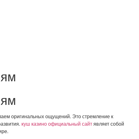
иям
иям
елаем оригинальных ощущений. Это стремление к
развития.
куш казино официальный сайт
являет собой
ире.