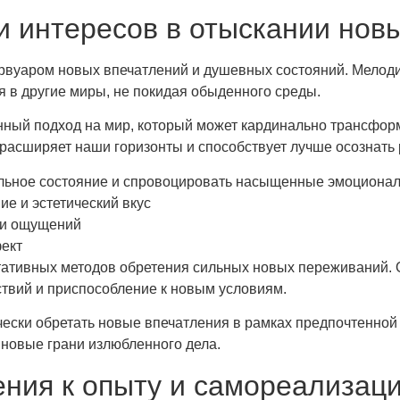
 и интересов в отыскании нов
рвуаром новых впечатлений и душевных состояний. Мелодия
я в другие миры, не покидая обыденного среды.
нный подход на мир, который может кардинально трансфор
расширяет наши горизонты и способствует лучше осознать
льное состояние и спровоцировать насыщенные эмоциона
е и эстетический вкус
 и ощущений
фект
тативных методов обретения сильных новых переживаний. 
твий и приспособление к новым условиям.
ески обретать новые впечатления в рамках предпочтенной 
новые грани излюбленного дела.
ния к опыту и самореализац