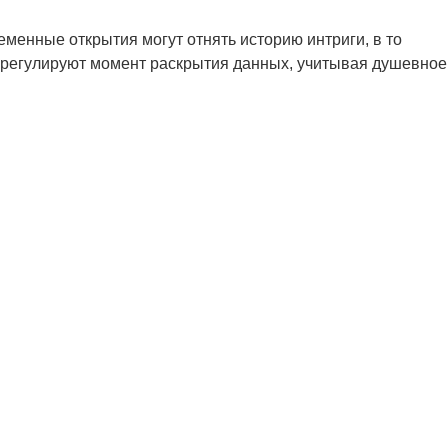
енные открытия могут отнять историю интриги, в то
 регулируют момент раскрытия данных, учитывая душевное