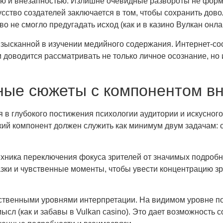
 и внезапностью. Излишне очевидные развороты не формир
ство создателей заключается в том, чтобы сохранить дово
 не смогло предугадать исход (как и в казино Вулкан онла
изысканной в изучении медийного содержания. Интернет-с
 доводится рассматривать не только личное осознание, но
ные сюжеты с компонентом в
 глубокого постижения психологии аудитории и искусного
кий компонент должен служить как минимум двум задачам: 
хника переключения фокуса зрителей от значимых подробно
зки и чувственные моменты, чтобы увести концентрацию зр
ственными уровнями интерпретации. На видимом уровне пов
сл (как и забавы в Vulkan casino). Это дает возможность 