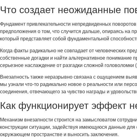
Что создает неожиданные по
Фундамент привлекательности непредвиденных поворотов з
предположения о том, что случится дальше, опираясь на 
который представляет собой фундаментальной способност
Когда факты радикально не совпадает от человеческих пре
собственные догадки и найти альтернативное понимание 
серьезное наслаждение от разгадки сложной головоломки (к
Внезапность также неразрывно связана с ощущением выявл
мы узнали что-то радикально новое о реальности или пер
соединения, отвечающего за чувство награды и удовольств
Как функционирует эффект 
Механизм внезапности строится на замысловатом сотрудн
конструкции ситуации, задействуя имеющуюся данные для 
окружающем пространстве и выносить заключения.