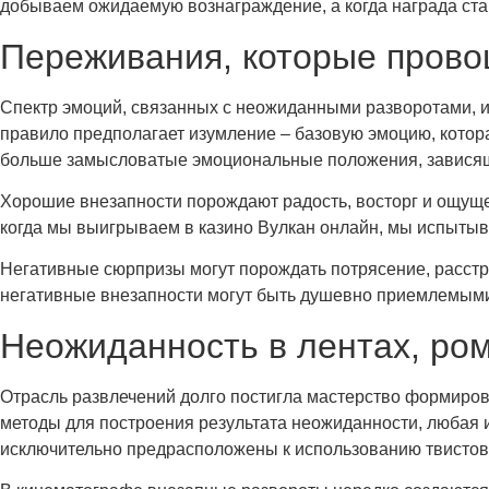
добываем ожидаемую вознаграждение, а когда награда ст
Переживания, которые прово
Спектр эмоций, связанных с неожиданными разворотами, и
правило предполагает изумление – базовую эмоцию, котор
больше замысловатые эмоциональные положения, зависящи
Хорошие внезапности порождают радость, восторг и ощуще
когда мы выигрываем в казино Вулкан онлайн, мы испытыв
Негативные сюрпризы могут порождать потрясение, расст
негативные внезапности могут быть душевно приемлемыми,
Неожиданность в лентах, ром
Отрасль развлечений долго постигла мастерство формиров
методы для построения результата неожиданности, любая и
исключительно предрасположены к использованию твистов