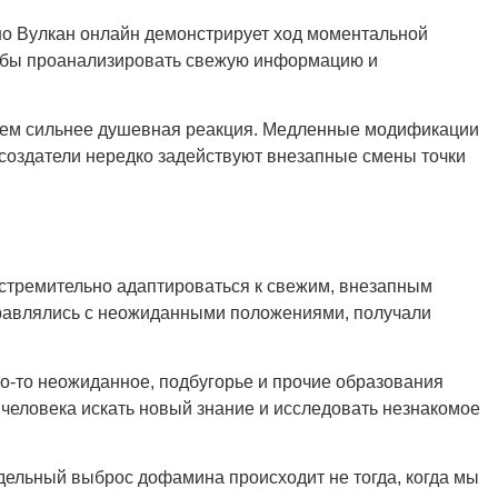
но Вулкан онлайн демонстрирует ход моментальной
тобы проанализировать свежую информацию и
 тем сильнее душевная реакция. Медленные модификации
создатели нередко задействуют внезапные смены точки
 стремительно адаптироваться к свежим, внезапным
правлялись с неожиданными положениями, получали
о-то неожиданное, подбугорье и прочие образования
человека искать новый знание и исследовать незнакомое
ельный выброс дофамина происходит не тогда, когда мы