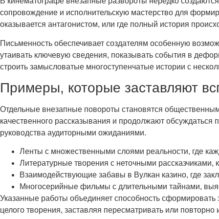
В кинематографе внезапные развороты нередко создаются 
сопровождение и исполнительскую мастерство для форми
оказывается антагонистом, или где полный история происх
Письменность обеспечивает создателям особенную возможн
утаивать ключевую сведения, показывать события в дефо
строить замысловатые многоступенчатые истории с нескол
Примеры, которые заставляют вс
Отдельные внезапные повороты становятся общественным
качественного рассказывания и продолжают обсуждаться п
руководства аудиторными ожиданиями.
Ленты с множественными слоями реальности, где ка
Литературные творения с неточными рассказчиками,
Взаимодействующие забавы в Вулкан казино, где за
Многосерийные фильмы с длительными тайнами, выяс
Указанные работы объединяет способность сформировать
целого творения, заставляя пересматривать или повторно из