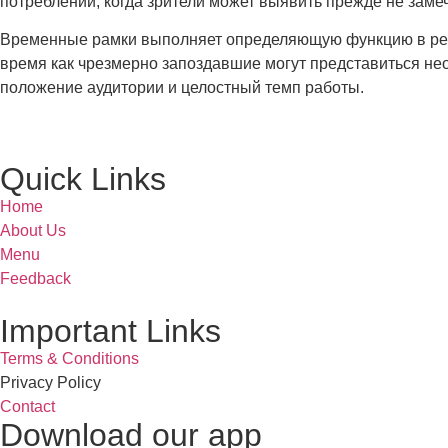
потреблении, когда зрители может выявить прежде не заме
Временные рамки выполняет определяющую функцию в резу
время как чрезмерно запоздавшие могут представиться н
положение аудитории и целостный темп работы.
Quick Links
Home
About Us
Menu
Feedback
Important Links
Terms & Conditions
Privacy Policy
Contact
Download our app