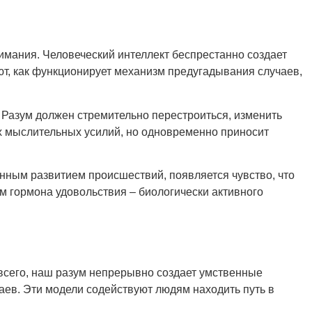
мания. Человеческий интеллект беспрестанно создает
ют, как функционирует механизм предугадывания случаев,
 Разум должен стремительно перестроиться, изменить
х мыслительных усилий, но одновременно приносит
нным развитием происшествий, появляется чувство, что
м гормона удовольствия – биологически активного
всего, наш разум непрерывно создает умственные
ев. Эти модели содействуют людям находить путь в