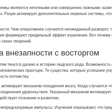
 схемы являются неточными или совершенно ложными. кази
ах. Разум активирует дополнительные нервные системы, ч
ности. Чем оперативнее случается неожиданный разворот,
ытия формируют предельный эффект изумления. Вот почему 
 своих творений.
а внезапности с восторгом
тям тянутся далеко в историю людского рода. Возможность
человеческих праотцев. Те существа, которые успешнее у
ость потомству.
активируют механизм поощрения мозга. Когда случается чт
оединения удовольствия. Указанный механизм мотивирует 
одействует познанию и развитию.
епредсказуемые импульсы. Изучения показывают, что пред