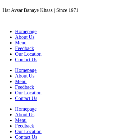
Skip
Har Avsar Banaye Khaas
|
Since 1971
to
content
Homepage
About Us
Menu
Feedback
Our Location
Contact Us
Homepage
About Us
Menu
Feedback
Our Location
Contact Us
Homepage
About Us
Menu
Feedback
Our Location
Contact Us