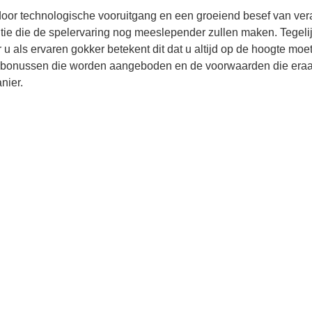
 door technologische vooruitgang en een groeiend besef van ve
entie die de spelervaring nog meeslepender zullen maken. Tegeli
 u als ervaren gokker betekent dit dat u altijd op de hoogte mo
 de bonussen die worden aangeboden en de voorwaarden die eraan
nier.