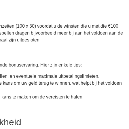
zetten (100 x 30) voordat u de winsten die u met die €100
pellen dragen bijvoorbeeld meer bij aan het voldoen aan de
al zijn uitgesloten.
de bonuservaring. Hier zijn enkele tips:
ellen, en eventuele maximale uitbetalingslimieten.
kans om uw geld terug te winnen, wat helpt bij het voldoen
r kans te maken om de vereisten te halen.
kheid