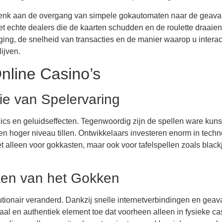
 Denk aan de overgang van simpele gokautomaten naar de geavan
et echte dealers die de kaarten schudden en de roulette draaien
iging, de snelheid van transacties en de manier waarop u intera
lijven.
nline Casino’s
ie van Spelervaring
ics en geluidseffecten. Tegenwoordig zijn de spellen ware ku
hoger niveau tillen. Ontwikkelaars investeren enorm in technol
niet alleen voor gokkasten, maar ook voor tafelspellen zoals bl
eken van het Gokken
lutionair veranderd. Dankzij snelle internetverbindingen en ge
ociaal en authentiek element toe dat voorheen alleen in fysieke 