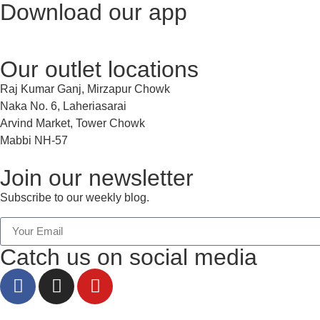
Download our app
Our outlet locations
Raj Kumar Ganj, Mirzapur Chowk
Naka No. 6, Laheriasarai
Arvind Market, Tower Chowk
Mabbi NH-57
Join our newsletter
Subscribe to our weekly blog.
Catch us on social media