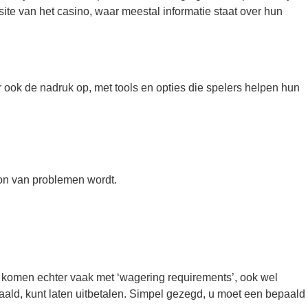
te van het casino, waar meestal informatie staat over hun
 ook de nadruk op, met tools en opties die spelers helpen hun
bron van problemen wordt.
 komen echter vaak met ‘wagering requirements’, ook wel
aald, kunt laten uitbetalen. Simpel gezegd, u moet een bepaald