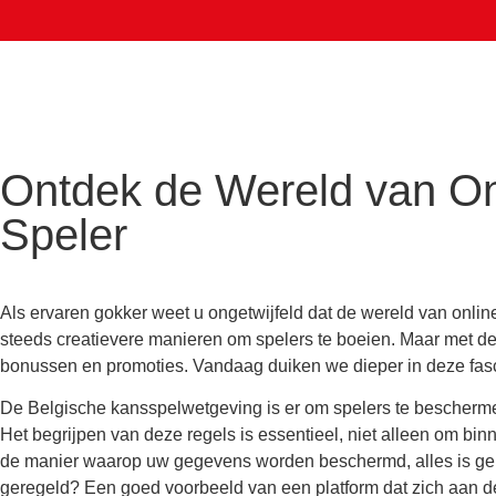
Ontdek de Wereld van Onl
Speler
Als ervaren gokker weet u ongetwijfeld dat de wereld van online
steeds creatievere manieren om spelers te boeien. Maar met de
bonussen en promoties. Vandaag duiken we dieper in deze fasc
De Belgische kansspelwetgeving is er om spelers te beschermen 
Het begrijpen van deze regels is essentieel, niet alleen om bin
de manier waarop uw gegevens worden beschermd, alles is geregul
geregeld? Een goed voorbeeld van een platform dat zich aan de