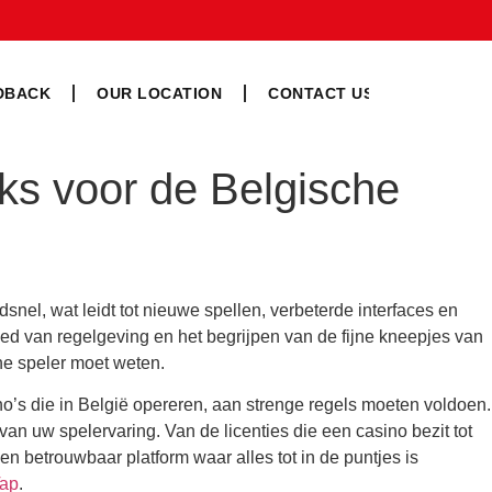
DBACK
OUR LOCATION
CONTACT US
ks voor de Belgische
snel, wat leidt tot nieuwe spellen, verbeterde interfaces en
ed van regelgeving en het begrijpen van de fijne kneepjes van
he speler moet weten.
o’s die in België opereren, aan strenge regels moeten voldoen.
an uw spelervaring. Van de licenties die een casino bezit tot
en betrouwbaar platform waar alles tot in de puntjes is
ap
.