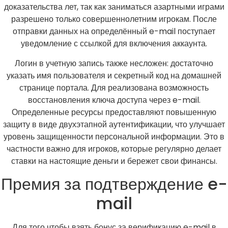
доказательства лет, так как заниматься азартными играми
разрешено только совершеннолетним игрокам. После
отправки данных на определённый e-mail поступает
уведомление с ссылкой для включения аккаунта.
Логин в учетную запись также несложен: достаточно
указать имя пользователя и секретный код на домашней
странице портала. Для реализована возможность
восстановления ключа доступа через e-mail.
Определенные ресурсы предоставляют повышенную
защиту в виде двухэтапной аутентификации, что улучшает
уровень защищенности персональной информации. Это в
частности важно для игроков, которые регулярно делает
ставки на настоящие деньги и бережет свои финансы.
Премия за подтверждение e-
mail
Для того чтобы взять бонус за верификацию e-mail в