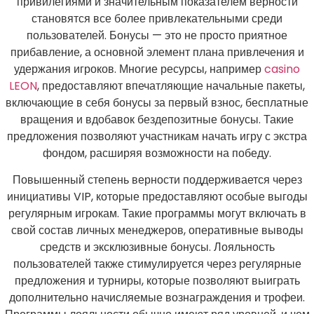
привилегиями и значительным показателем верности
становятся все более привлекательными среди
пользователей. Бонусы — это не просто приятное
прибавление, а основной элемент плана привлечения и
удержания игроков. Многие ресурсы, например
casino
LEON
, предоставляют впечатляющие начальные пакеты,
включающие в себя бонусы за первый взнос, бесплатные
вращения и вдобавок бездепозитные бонусы. Такие
предложения позволяют участникам начать игру с экстра
фондом, расширяя возможности на победу.
Повышенный степень верности поддерживается через
инициативы VIP, которые предоставляют особые выгоды
регулярным игрокам. Такие программы могут включать в
свой состав личных менеджеров, оперативные выводы
средств и эксклюзивные бонусы. Лояльность
пользователей также стимулируется через регулярные
предложения и турниры, которые позволяют выиграть
дополнительно начисляемые вознаграждения и трофеи.