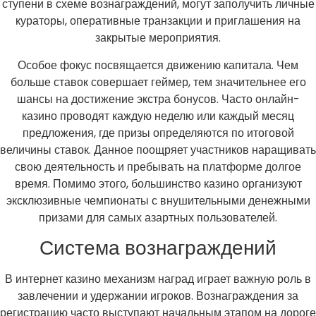
ступени в схеме вознаграждений, могут заполучить личные
кураторы, оперативные транзакции и приглашения на
закрытые мероприятия.
Особое фокус посвящается движению капитала. Чем
больше ставок совершает геймер, тем значительнее его
шансы на достижение экстра бонусов. Часто онлайн-
казино проводят каждую неделю или каждый месяц
предложения, где призы определяются по итоговой
величины ставок. Данное поощряет участников наращивать
свою деятельность и пребывать на платформе долгое
время. Помимо этого, большинство казино организуют
эксклюзивные чемпионаты с внушительными денежными
призами для самых азартных пользователей.
Система вознаграждений
В интернет казино механизм наград играет важную роль в
завлечении и удержании игроков. Вознаграждения за
регистрацию часто выступают начальным этапом на дороге