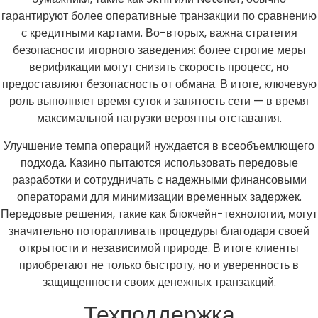
гарантируют более оперативные транзакции по сравнению
с кредитными картами. Во-вторых, важна стратегия
безопасности игорного заведения: более строгие меры
верификации могут снизить скорость процесс, но
предоставляют безопасность от обмана. В итоге, ключевую
роль выполняет время суток и занятость сети — в время
максимальной нагрузки вероятны отставания.
Улучшение темпа операций нуждается в всеобъемлющего
подхода. Казино пытаются использовать передовые
разработки и сотрудничать с надежными финансовыми
операторами для минимизации временных задержек.
Передовые решения, такие как блокчейн-технологии, могут
значительно поторапливать процедуры благодаря своей
открытости и независимой природе. В итоге клиенты
приобретают не только быстроту, но и уверенность в
защищенности своих денежных транзакций.
Техподдержка