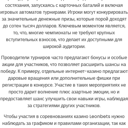
состязания, запускаясь с карточных баталий и включая
игровых автоматов турнирами. Игроки могут конкурировать
за значительные денежные призы, которые порой доходят
до сотен тысяч долларов. Ключевым моментом является,
то, что, многие чемпионаты не требуют крупных
вступительных взносов, что делает их доступными для
широкой аудитории.
Проводители турниров часто предлагают бонусы и особые
акции для участников, что позволяет расширить шансы на
победу. К примеру, отдельные интернет-казино предлагают
даровые вращения или дополнительные фишки при
регистрации в конкурсе. Участие в таких мероприятиях не
просто дарит волнение плюс азартные эмоции, но и
предоставляет шанс улучшить свои навыки игры, наблюдая
за стратегиями других участников.
Чтобы участия в соревнованиях казино Leonbets нужно
наблюдать за графиком и правилами организации, так как