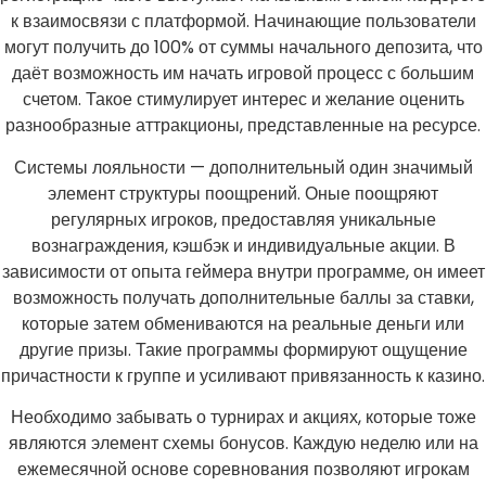
к взаимосвязи с платформой. Начинающие пользователи
могут получить до 100% от суммы начального депозита, что
даёт возможность им начать игровой процесс с большим
счетом. Такое стимулирует интерес и желание оценить
разнообразные аттракционы, представленные на ресурсе.
Системы лояльности — дополнительный один значимый
элемент структуры поощрений. Оные поощряют
регулярных игроков, предоставляя уникальные
вознаграждения, кэшбэк и индивидуальные акции. В
зависимости от опыта геймера внутри программе, он имеет
возможность получать дополнительные баллы за ставки,
которые затем обмениваются на реальные деньги или
другие призы. Такие программы формируют ощущение
причастности к группе и усиливают привязанность к казино.
Необходимо забывать о турнирах и акциях, которые тоже
являются элемент схемы бонусов. Каждую неделю или на
ежемесячной основе соревнования позволяют игрокам