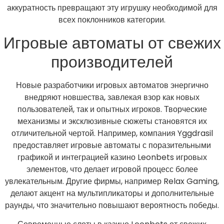
аккуратность превращают эту игрушку необходимой для
всех поклонников категории.
Игровые автоматы от свежих
производителей
Новые разработчики игровых автоматов энергично
внедряют новшества, завлекая взор как новых
пользователей, так и опытных игроков. Творческие
механизмы и эксклюзивные сюжеты становятся их
отличительной чертой. Например, компания Yggdrasil
предоставляет игровые автоматы с поразительными
графикой и интеграцией казино Leonbets игровых
элементов, что делает игровой процесс более
увлекательным. Другие фирмы, например Relax Gaming,
делают акцент на мультипликаторы и дополнительные
раунды, что значительно повышают вероятность победы.