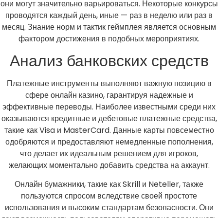
они могут значительно варьироваться. Некоторые конкурсы
проводятся каждый день, иные — раз в неделю или раз в
месяц. Знание норм и тактик геймплея является основным
фактором достижения в подобных мероприятиях.
Анализ банковских средств
Платежные инструменты выполняют важную позицию в
сфере онлайн казино, гарантируя надежные и
эффективные переводы. Наиболее известными среди них
оказываются кредитные и дебетовые платежные средства,
такие как Visa и MasterCard. Данные карты повсеместно
одобряются и предоставляют немедленные пополнения,
что делает их идеальным решением для игроков,
желающих моментально добавить средства на аккаунт.
Онлайн бумажники, такие как Skrill и Neteller, также
пользуются спросом вследствие своей простоте
использования и высоким стандартам безопасности. Они