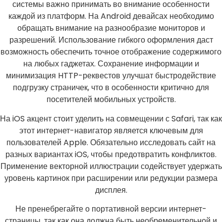
системы важно принимать во внимание особенности
каждой из платформ. На Android девайсах необходимо
обращать внимание на разнообразие мониторов и
разрешений. Использование гибкого оформления даст
возможность обеспечить точное отображение содержимого
на любых гаджетах. Сохранение информации и
минимизация HTTP-реквестов улучшат быстродействие
подгрузку страничек, что в особенности критично для
посетителей мобильных устройств.
На iOS акцент стоит уделить на совмещении с Safari, так как
этот интернет-навигатор является ключевым для
пользователей Apple. Обязательно исследовать сайт на
разных вариантах iOS, чтобы предотвратить конфликтов.
Применение векторной иллюстрации содействует удержать
уровень картинок при расширении или редукции размера
дисплея.
Не пренебрегайте о портативной версии интернет-
страницы, так как она должна быть необременительной и