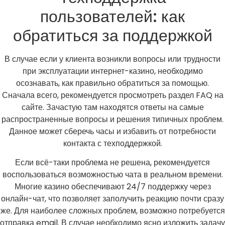
пользователей: как
обратиться за поддержкой
В случае если у клиента возникли вопросы или трудности
при эксплуатации интернет-казино, необходимо
осознавать, как правильно обратиться за помощью.
Сначала всего, рекомендуется просмотреть раздел FAQ на
сайте. Зачастую там находятся ответы на самые
распространенные вопросы и решения типичных проблем.
Данное может сберечь часы и избавить от потребности
контакта с техподдержкой.
Если всё-таки проблема не решена, рекомендуется
воспользоваться возможностью чата в реальном времени.
Многие казино обеспечивают 24/7 поддержку через
онлайн-чат, что позволяет заполучить реакцию почти сразу
же. Для наиболее сложных проблем, возможно потребуется
отправка email. В случае необходимо ясно изложить задачу