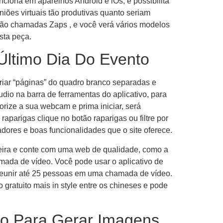
ciona em aparelhos Android e iOs, e possibilita
niões virtuais tão produtivas quanto seriam
são chamadas Zaps , e você verá vários modelos
sta peça.
Último Dia Do Evento
riar “páginas” do quadro branco separadas e
dio na barra de ferramentas do aplicativo, para
rize a sua webcam e prima iniciar, será
arigas clique no botão raparigas ou filtre por
adores e boas funcionalidades que o site oferece.
beira e conte com uma web de qualidade, como a
ada de vídeo. Você pode usar o aplicativo de
reunir até 25 pessoas em uma chamada de vídeo.
 gratuito mais in style entre os chineses e pode
to Para Gerar Imagens