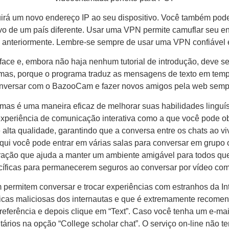
ibuirá um novo endereço IP ao seu dispositivo. Você também pod
novo de um país diferente. Usar uma VPN permite camuflar seu
anteriormente. Lembre-se sempre de usar uma VPN confiável e 
face e, embora não haja nenhum tutorial de introdução, deve ser
iomas, porque o programa traduz as mensagens de texto em tem
nversar com o BazooCam e fazer novos amigos pela web sempr
omas é uma maneira eficaz de melhorar suas habilidades linguís
 experiência de comunicação interativa como a que você pode o
 alta qualidade, garantindo que a conversa entre os chats ao vivo
ui você pode entrar em várias salas para conversar em grupo
eração que ajuda a manter um ambiente amigável para todos qu
cíficas para permanecerem seguros ao conversar por vídeo com
ermitem conversar e trocar experiências com estranhos da Int
ticas maliciosas dos internautas e que é extremamente recomen
preferência e depois clique em “Text”. Caso você tenha um e-ma
tários na opção “College scholar chat”. O serviço on-line não te