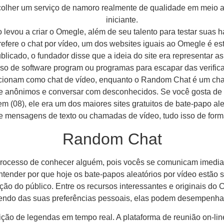
scolher um serviço de namoro realmente de qualidade em meio a
iniciante.
 levou a criar o Omegle, além de seu talento para testar suas 
efere o chat por vídeo, um dos websites iguais ao Omegle é este
icado, o fundador disse que a ideia do site era representar as
uso de software program ou programas para escapar das verifi
ionam como chat de vídeo, enquanto o Random Chat é um chat a
nline anônimos e conversar com desconhecidos. Se você gosta d
em (08), ele era um dos maiores sites gratuitos de bate-papo a
e mensagens de texto ou chamadas de vídeo, tudo isso de for
Random Chat
 processo de conhecer alguém, pois vocês se comunicam imedia
ender por que hoje os bate-papos aleatórios por vídeo estão su
ão do público. Entre os recursos interessantes e originais do
ndo das suas preferências pessoais, elas podem desempenhar 
ição de legendas em tempo real. A plataforma de reunião on-line