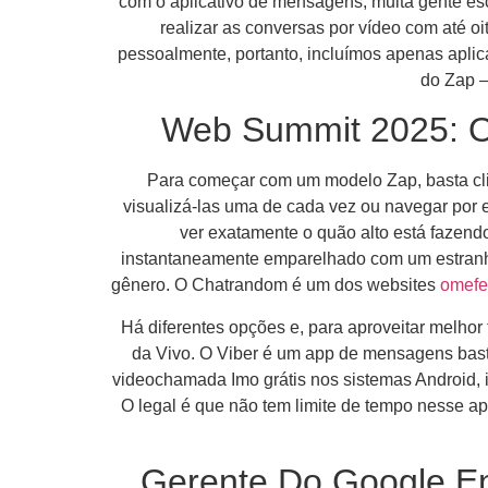
com o aplicativo de mensagens, muita gente esc
realizar as conversas por vídeo com até oi
pessoalmente, portanto, incluímos apenas apli
do Zap –
Web Summit 2025: O 
Para começar com um modelo Zap, basta clic
visualizá-las uma de cada vez ou navegar por e
ver exatamente o quão alto está fazend
instantaneamente emparelhado com um estranho 
gênero. O Chatrandom é um dos websites
omefe
Há diferentes opções e, para aproveitar melho
da Vivo. O Viber é um app de mensagens bast
videochamada Imo grátis nos sistemas Android,
O legal é que não tem limite de tempo nesse app
Gerente Do Google En