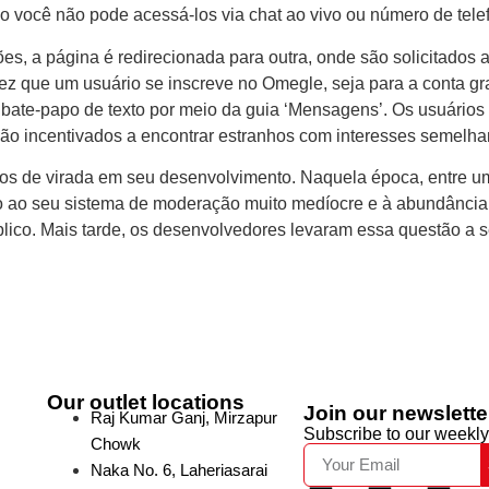
o você não pode acessá-los via chat ao vivo ou número de tele
s, a página é redirecionada para outra, onde são solicitados
vez que um usuário se inscreve no Omegle, seja para a conta gr
ate-papo de texto por meio da guia ‘Mensagens’. Os usuários 
ão incentivados a encontrar estranhos com interesses semelha
ntos de virada em seu desenvolvimento. Naquela época, entre u
do ao seu sistema de moderação muito medíocre e à abundância 
blico. Mais tarde, os desenvolvedores levaram essa questão a s
Our outlet locations
Join our newslette
Raj Kumar Ganj, Mirzapur
Subscribe to our weekly
Chowk
Naka No. 6, Laheriasarai