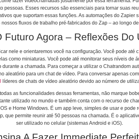
olhe fazer videochamadas justamente por essa ferramenta. Fun
to pessoas. Esses recursos são essenciais para tornar suas reu
cativos que suportam essas funções. As automações do Zapier 
 nossos fluxos de trabalho pré-fabricados do Zap – ao longo de
Futuro Agora – Reflexões Do 
ar nele e orientaremos você na configuração. Você pode até c
las como miniaturas. Você pode até monitorar seus níveis de áu
o durante a chamada. Para começar a utilizar o Chatrandom auto
aleatório para um chat de vídeo. Para conversar apenas com rap
l
líderes de chats de vídeo aleatório devido ao número de utiliz
r todas as funcionalidades dessas ferramentas, não marque bo
ante utilizado no mundo e também conta com o recurso de cham
 iOS e Home Windows. É um app leve, simples de usar e pode 
, que permite reunir até 50 pessoas na chamada. É o aplicativo
ser utilizado no celular (sistemas Android e iOS).
sina A Fazer Immediate Perfei