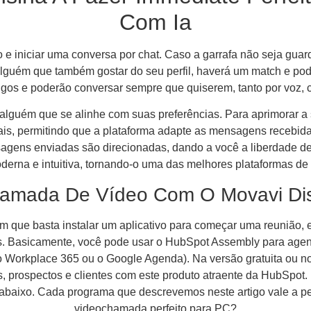
Com Ia
o e iniciar uma conversa por chat. Caso a garrafa não seja gua
 alguém que também gostar do seu perfil, haverá um match e p
migos e poderão conversar sempre que quiserem, tanto por voz,
lguém que se alinhe com suas preferências. Para aprimorar a 
is, permitindo que a plataforma adapte as mensagens recebid
agens enviadas são direcionadas, dando a você a liberdade d
oderna e intuitiva, tornando-o uma das melhores plataformas d
mada De Vídeo Com O Movavi Dis
 que basta instalar um aplicativo para começar uma reunião, 
es. Basicamente, você pode usar o HubSpot Assembly para agend
o Workplace 365 ou o Google Agenda). Na versão gratuita ou nos
gas, prospectos e clientes com este produto atraente da HubSp
a abaixo. Cada programa que descrevemos neste artigo vale a pe
videochamada perfeito para PC?