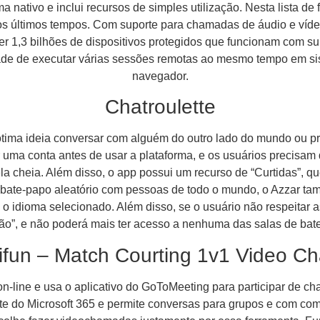
a nativo e inclui recursos de simples utilização. Nesta lista de 
s últimos tempos. Com suporte para chamadas de áudio e vídeo
ter 1,3 bilhões de dispositivos protegidos que funcionam com su
de de executar várias sessões remotas ao mesmo tempo em si
navegador.
Chatroulette
tima ideia conversar com alguém do outro lado do mundo ou p
ir uma conta antes de usar a plataforma, e os usuários precisa
a cheia. Além disso, o app possui um recurso de “Curtidas”, q
e bate-papo aleatório com pessoas de todo o mundo, o Azzar ta
idioma selecionado. Além disso, se o usuário não respeitar a
são”, e não poderá mais ter acesso a nenhuma das salas de bat
ifun – Match Courting 1v1 Video Ch
line e usa o aplicativo do GoToMeeting para participar de cha
rte do Microsoft 365 e permite conversas para grupos e com com