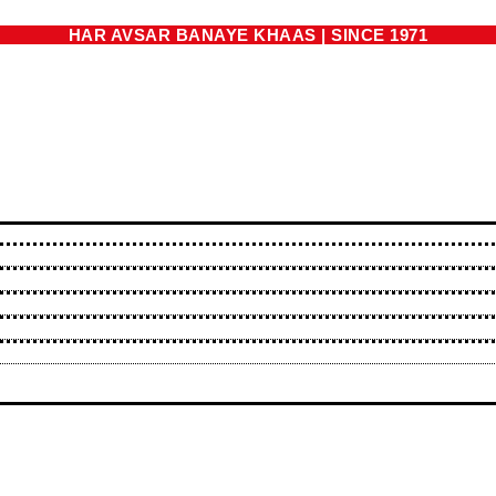
HAR AVSAR BANAYE KHAAS
|
SINCE 1971