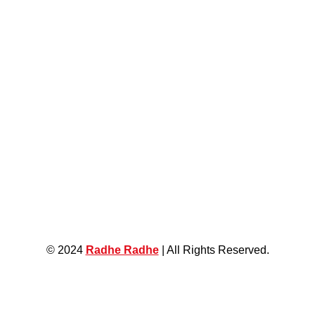
© 2024
Radhe Radhe
| All Rights Reserved.