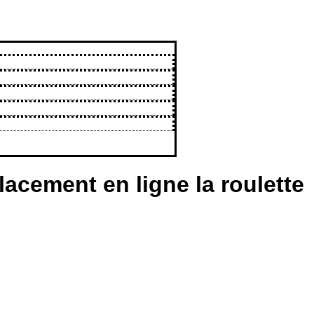
acement en ligne la roulette