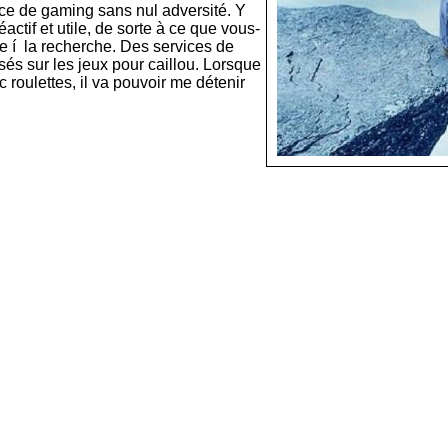
ce de gaming sans nul adversité. Y
actif et utile, de sorte à ce que vous-
 í la recherche. Des services de
isés sur les jeux pour caillou. Lorsque
 roulettes, il va pouvoir me détenir