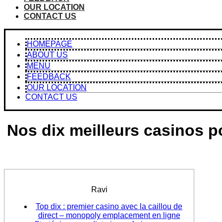
OUR LOCATION
CONTACT US
HOMEPAGE
ABOUT US
MENU
FEEDBACK
OUR LOCATION
CONTACT US
Nos dix meilleurs casinos p
Ravi
Top dix : premier casino avec la caillou de
direct – monopoly emplacement en ligne