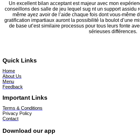
Un excellent bilan acceptant est majeur avec mon expérien
conseillons des salle de jeu lequel sug nt un support assidu ré
même ayez avoir de l’aide chaque fois dont vous-même de
gratification impartiaux auront la possibilité la boulot d’une m
de base ut’est similaire processus pour tous leurs fonte avec
sérieuses différences.
Quick Links
Home
About Us
Menu
Feedback
Important Links
Terms & Conditions
Privacy Policy
Contact
Download our app