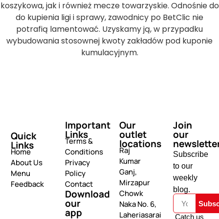
koszykowa, jak i również mecze towarzyskie. Odnośnie do
do kupienia ligi i sprawy, zawodnicy po BetClic nie
potrafią lamentować. Uzyskamy ją, w przypadku
wybudowania stosownej kwoty zakładów pod kuponie
kumulacyjnym.
Important
Our
Join
Links
outlet
our
Quick
Terms &
locations
newslette
Links
Raj
Home
Conditions
Subscribe
Kumar
About Us
Privacy
to our
Ganj,
Menu
Policy
weekly
Mirzapur
Feedback
Contact
blog.
Download
Chowk
our
Naka No. 6,
Subsc
app
Laheriasarai
Catch us