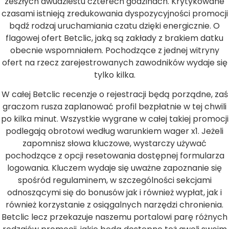
zeszłych dwudziestu czterech godzinach. Krytykowane
czasami istnieją zredukowania dyspozycyjności promocji
bądź rodzaj uruchamiania czatu dzięki energicznie. O
flagowej ofert Betclic, jaką są zakłady z brakiem datku
obecnie wspomniałem. Pochodzące z jednej witryny
ofert na rzecz zarejestrowanych zawodników wydaje się
tylko kilka.
W całej Betclic recenzje o rejestracji będą porządne, zaś
graczom rusza zaplanować profil bezpłatnie w tej chwili
po kilka minut. Wszystkie wygrane w całej takiej promocji
podlegają obrotowi według warunkiem wager x1. Jeżeli
zapomnisz słowa kluczowe, wystarczy używać
pochodzące z opcji resetowania dostępnej formularza
logowania. Kluczem wydaje się uważne zapoznanie się
spośród regulaminem, w szczególności sekcjami
odnoszącymi się do bonusów jak i również wypłat, jak i
również korzystanie z osiągalnych narzędzi chronienia.
Betclic lecz przekazuje naszemu portalowi parę różnych