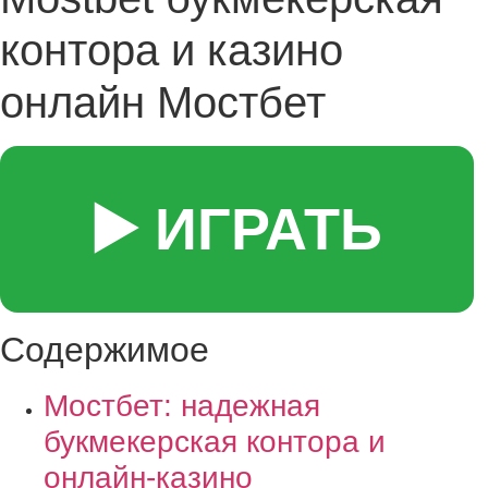
контора и казино
онлайн Мостбет
▶️ ИГРАТЬ
Содержимое
Мостбет: надежная
букмекерская контора и
онлайн-казино