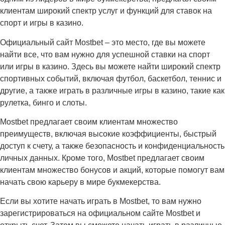
клиентам широкий спектр услуг и функций для ставок на
спорт и игры в казино.
Официальный сайт Mostbet – это место, где вы можете
найти все, что вам нужно для успешной ставки на спорт
или игры в казино. Здесь вы можете найти широкий спектр
спортивных событий, включая футбол, баскетбол, теннис и
другие, а также играть в различные игры в казино, такие как
рулетка, бинго и слоты.
Mostbet предлагает своим клиентам множество
преимуществ, включая высокие коэффициенты, быстрый
доступ к счету, а также безопасность и конфиденциальность
личных данных. Кроме того, Mostbet предлагает своим
клиентам множество бонусов и акций, которые помогут вам
начать свою карьеру в мире букмекерства.
Если вы хотите начать играть в Mostbet, то вам нужно
зарегистрироваться на официальном сайте Mostbet и