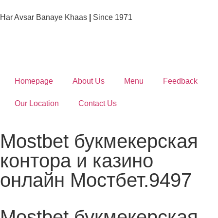
Har Avsar Banaye Khaas
|
Since 1971
Homepage
About Us
Menu
Feedback
Our Location
Contact Us
Mostbet букмекерская
контора и казино
онлайн Мостбет.9497
Mostbet букмекерская