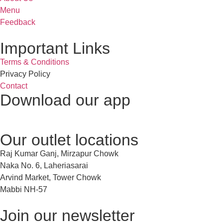
Menu
Feedback
Important Links
Terms & Conditions
Privacy Policy
Contact
Download our app
Our outlet locations
Raj Kumar Ganj, Mirzapur Chowk
Naka No. 6, Laheriasarai
Arvind Market, Tower Chowk
Mabbi NH-57
Join our newsletter