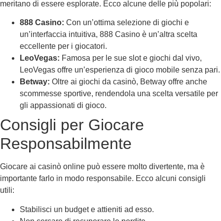
meritano di essere esplorate. Ecco alcune delle più popolari:
888 Casino:
Con un’ottima selezione di giochi e
un’interfaccia intuitiva, 888 Casino è un’altra scelta
eccellente per i giocatori.
LeoVegas:
Famosa per le sue slot e giochi dal vivo,
LeoVegas offre un’esperienza di gioco mobile senza pari.
Betway:
Oltre ai giochi da casinò, Betway offre anche
scommesse sportive, rendendola una scelta versatile per
gli appassionati di gioco.
Consigli per Giocare
Responsabilmente
Giocare ai casinò online può essere molto divertente, ma è
importante farlo in modo responsabile. Ecco alcuni consigli
utili:
Stabilisci un budget e attieniti ad esso.