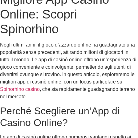
Online: Scopri
Spinorhino
Negli ultimi anni, il gioco d’azzardo online ha guadagnato una
popolarità senza precedenti, attirando milioni di giocatori in
tutto il mondo. Le app di casinò online offrono un’esperienza di
gioco conveniente e coinvolgente, permettendo agli utenti di
divertirsi ovunque si trovino. In questo articolo, esploreremo le
migliori app di casinò online, con un focus particolare su
Spinorhino casino
, che sta rapidamente guadagnando terreno
nel mercato.
Perché Scegliere un’App di
Casino Online?
Le app di casinò online offrono numerosi vantaggi rispetto ai