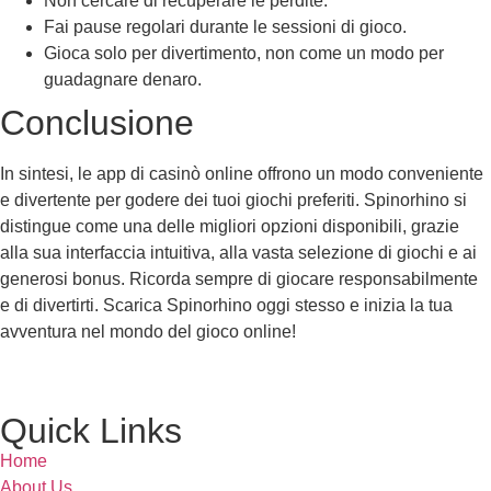
Non cercare di recuperare le perdite.
Fai pause regolari durante le sessioni di gioco.
Gioca solo per divertimento, non come un modo per
guadagnare denaro.
Conclusione
In sintesi, le app di casinò online offrono un modo conveniente
e divertente per godere dei tuoi giochi preferiti. Spinorhino si
distingue come una delle migliori opzioni disponibili, grazie
alla sua interfaccia intuitiva, alla vasta selezione di giochi e ai
generosi bonus. Ricorda sempre di giocare responsabilmente
e di divertirti. Scarica Spinorhino oggi stesso e inizia la tua
avventura nel mondo del gioco online!
Quick Links
Home
About Us