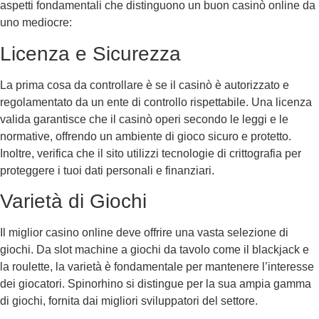
aspetti fondamentali che distinguono un buon casinò online da
uno mediocre:
Licenza e Sicurezza
La prima cosa da controllare è se il casinò è autorizzato e
regolamentato da un ente di controllo rispettabile. Una licenza
valida garantisce che il casinò operi secondo le leggi e le
normative, offrendo un ambiente di gioco sicuro e protetto.
Inoltre, verifica che il sito utilizzi tecnologie di crittografia per
proteggere i tuoi dati personali e finanziari.
Varietà di Giochi
Il miglior casino online deve offrire una vasta selezione di
giochi. Da slot machine a giochi da tavolo come il blackjack e
la roulette, la varietà è fondamentale per mantenere l’interesse
dei giocatori. Spinorhino si distingue per la sua ampia gamma
di giochi, fornita dai migliori sviluppatori del settore.