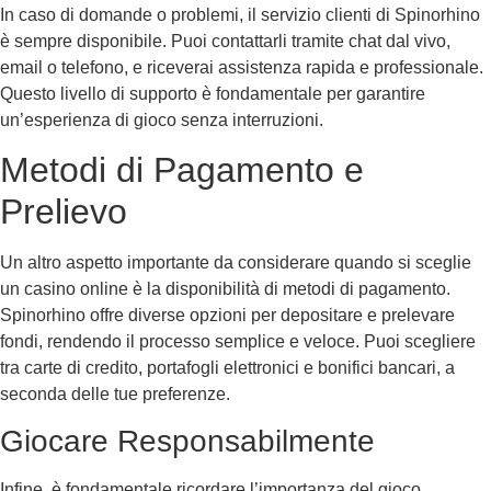
In caso di domande o problemi, il servizio clienti di Spinorhino
è sempre disponibile. Puoi contattarli tramite chat dal vivo,
email o telefono, e riceverai assistenza rapida e professionale.
Questo livello di supporto è fondamentale per garantire
un’esperienza di gioco senza interruzioni.
Metodi di Pagamento e
Prelievo
Un altro aspetto importante da considerare quando si sceglie
un casino online è la disponibilità di metodi di pagamento.
Spinorhino offre diverse opzioni per depositare e prelevare
fondi, rendendo il processo semplice e veloce. Puoi scegliere
tra carte di credito, portafogli elettronici e bonifici bancari, a
seconda delle tue preferenze.
Giocare Responsabilmente
Infine, è fondamentale ricordare l’importanza del gioco