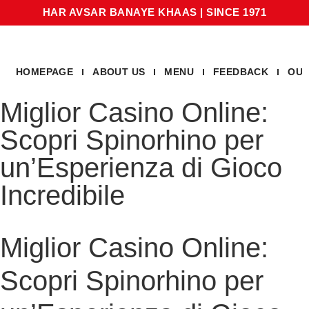
HAR AVSAR BANAYE KHAAS
|
SINCE 1971
HOMEPAGE
ABOUT US
MENU
FEEDBACK
OUR
Miglior Casino Online:
Scopri Spinorhino per
un’Esperienza di Gioco
Incredibile
Miglior Casino Online:
Scopri Spinorhino per