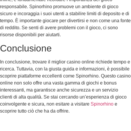
responsabile. Spinorhino promuove un ambiente di gioco
sicuro e incoraggia i suoi utenti a stabilire limiti di deposito e di
tempo. È importante giocare per divertirsi e non come una fonte
di reddito. Se senti di avere problemi con il gioco, ci sono
risorse disponibili per aiutarti.
Conclusione
In conclusione, trovare il miglior casino online richiede tempo e
ricerca. Tuttavia, con la giusta guida e informazioni, è possibile
scoprire piattaforme eccellenti come Spinorhino. Questo casino
online non solo offre una vasta gamma di giochi e bonus
interessanti, ma garantisce anche sicurezza e un servizio
clienti di alta qualità. Se stai cercando un’esperienza di gioco
coinvolgente e sicura, non esitare a visitare
Spinorhino
e
scoprire tutto ciò che ha da offrire.