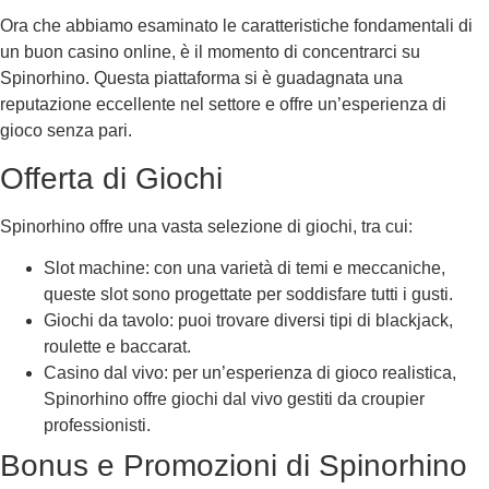
Ora che abbiamo esaminato le caratteristiche fondamentali di
un buon casino online, è il momento di concentrarci su
Spinorhino. Questa piattaforma si è guadagnata una
reputazione eccellente nel settore e offre un’esperienza di
gioco senza pari.
Offerta di Giochi
Spinorhino offre una vasta selezione di giochi, tra cui:
Slot machine: con una varietà di temi e meccaniche,
queste slot sono progettate per soddisfare tutti i gusti.
Giochi da tavolo: puoi trovare diversi tipi di blackjack,
roulette e baccarat.
Casino dal vivo: per un’esperienza di gioco realistica,
Spinorhino offre giochi dal vivo gestiti da croupier
professionisti.
Bonus e Promozioni di Spinorhino