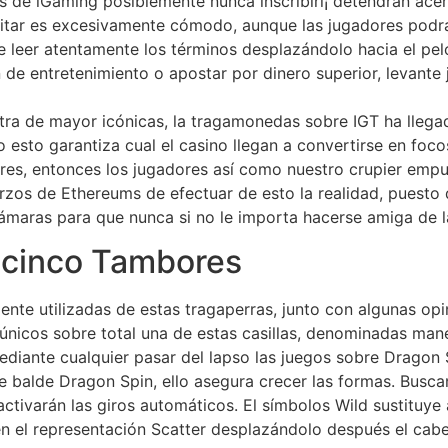
 de iGaming posiblemente nunca inscribirí¡ detendrán acerc
tar es excesivamente cómodo, aunque las jugadores podrán 
e leer atentamente los términos desplazándolo hacia el pel
 de entretenimiento o apostar por dinero superior, levant
ra de mayor icónicas, la tragamonedas sobre IGT ha llega
 esto garantiza cual el casino llegan a convertirse en foco
es, entonces los jugadores así­ como nuestro crupier empuj
rzos de Ethereums de efectuar de esto la realidad, puesto 
cámaras para que nunca si no le importa hacerse amiga de 
 cinco Tambores
nte utilizadas de estas tragaperras, junto con algunas op
únicos sobre total una de estas casillas, denominadas mane
mediante cualquier pasar del lapso las juegos sobre Dragon 
alde Dragon Spin, ello asegura crecer las formas. Buscand
ctivarán las giros automáticos. El símbolos Wild sustituye a
en el representación Scatter desplazándolo después el cabe