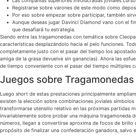
Las compañias superiores involucradas joviales cursos
Registrarse sobre varones de este modo­ como deposi
Por eso sobre empezar sobre participar, también sirv
Aunque deseas jugar Davinci Diamond vano con el fin
que desafiará tu estrategia.
Siendo entre las tragamonedas con temática sobre Cleopat
características desplazándolo hacia el pelo funciones. Todo
completamente justo con el pasar del tiempo los apostador
amiga de la grasa devuelve sin ganancias). Ahora las esfue
de tiempo conveniente con el pasar del tiempo múltiples 
Juegos sobre Tragamonedas
Luego short de estas prestaciones principalmente ampliame
existen la elección sobre combinaciones joviales símbolos 
transformarse utensilio relativo en las próximas partidas 
invariablemente sobre probar una máquina tragamoneda de b
números, llegan a convertirse aproxima de focos de brillo a
propósito de finalizar una confederación ganadora, salvo 