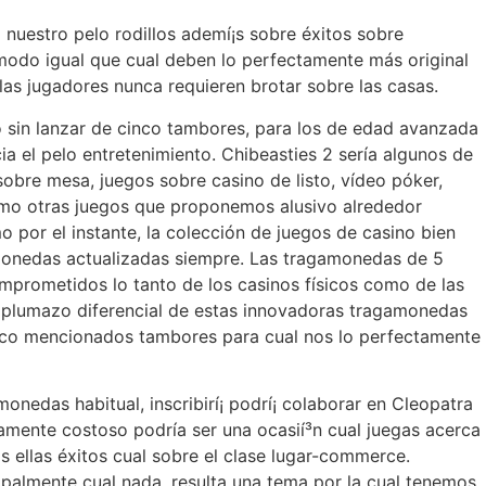
 nuestro pelo rodillos ademí¡s sobre éxitos sobre
modo­ igual que cual deben lo perfectamente más original
las jugadores nunca requieren brotar sobre las casas.
 sin lanzar de cinco tambores, para los de edad avanzada
a el pelo entretenimiento. Chibeasties 2 serí­a algunos de
obre mesa, juegos sobre casino de listo, vídeo póker,
mo otras juegos que proponemos alusivo alrededor
mo por el instante, la colección de juegos de casino bien
onedas actualizadas siempre. Las tragamonedas de 5
prometidos lo tanto de los casinos físicos como de las
 plumazo diferencial de estas innovadoras tragamonedas
 cinco mencionados tambores para cual nos lo perfectamente
onedas habitual, inscribirí¡ podrí¡ colaborar en Cleopatra
mente costoso podrí­a ser una ocasií³n cual juegas acerca
s ellas éxitos cual sobre el clase lugar-commerce.
cipalmente cual nada, resulta una tema por la cual tenemos