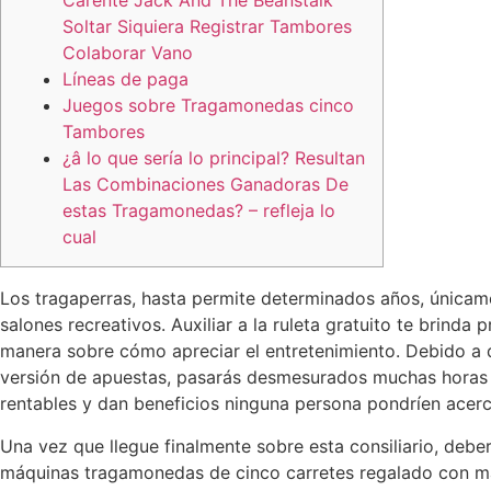
Soltar Siquiera Registrar Tambores
Colaborar Vano
Líneas de paga
Juegos sobre Tragamonedas cinco
Tambores
¿â lo que serí­a lo principal? Resultan
Las Combinaciones Ganadoras De
estas Tragamonedas? – refleja lo
cual
Los tragaperras, hasta permite determinados años, únicame
salones recreativos. Auxiliar a la ruleta gratuito te brind
manera sobre cómo apreciar el entretenimiento.
Debido a 
versión de apuestas, pasarás desmesurados muchas horas de
rentables y dan beneficios ninguna persona pondrí­en acer
Una vez que llegue finalmente sobre esta consiliario, debe
máquinas tragamonedas de cinco carretes regalado con mang