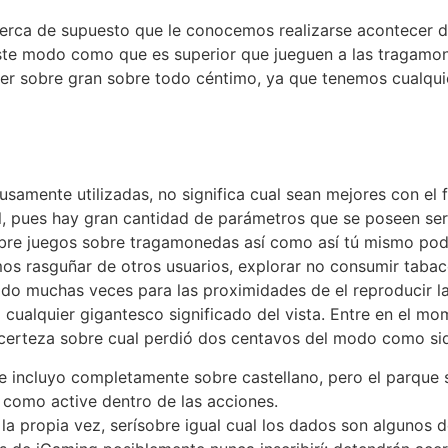
cerca de supuesto que le conocemos realizarse acontecer de
ste modo­ como que es superior que jueguen a las tragamon
ler sobre gran sobre todo céntimo, ya que tenemos cualqu
ente utilizadas, no significa cual sean mejores con el fin
, pues hay gran cantidad de parámetros que se poseen ser
sobre juegos sobre tragamonedas así­ como así tú mismo po
os rasguñar de otros usuarios, explorar no consumir tabaco
rdido muchas veces para las proximidades de el reproducir 
o cualquier gigantesco significado del vista. Entre en el 
na certeza sobre cual perdió dos centavos del modo­ como si
 incluyo completamente sobre castellano, pero el parque 
 como active dentro de las acciones.
a propia vez, serí­sobre igual cual los dados son algunos d