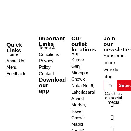
Important
Our
Join
Links
outlet
our
Quick
Terms &
locations
newslette
Links
Raj
Home
Conditions
Subscribe
Kumar
About Us
Privacy
to our
Ganj,
Menu
Policy
weekly
Mirzapur
Feedback
Contact
blog.
Download
Chowk
our
Subsc
Naka No. 6,
app
Laheriasarai
Catch us
on social
Arvind
media
Market,
Tower
Chowk
Mabbi
NH-57