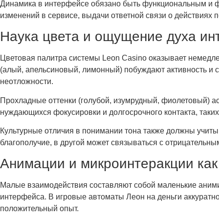
Динамика в интерфейсе обязано быть функциональным и 
изменений в сервисе, выдачи ответной связи о действиях
Наука цвета и ощущение духа и
Цветовая палитра системы Leon Casino оказывает немедле
(алый, апельсиновый, лимонный) побуждают активность и с
неотложности.
Прохладные оттенки (голубой, изумрудный, фиолетовый) а
нуждающихся фокусировки и долгосрочного контакта, таки
Культурные отличия в понимании тона также должны учитыв
благополучие, в другой может связываться с отрицательны
Анимации и микроинтеракции как
Малые взаимодействия составляют собой маленькие аними
интерфейса. В игровые автоматы Леон на деньги аккуратн
положительный опыт.