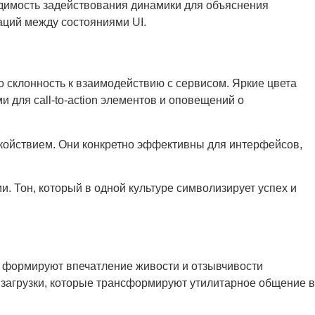
имость задействования динамики для объяснения
аций между состояниями UI.
 склонность к взаимодействию с сервисом. Яркие цвета
для call-to-action элементов и оповещений о
койствием. Они конкретно эффективны для интерфейсов,
. Тон, который в одной культуре символизирует успех и
 формируют впечатление живости и отзывчивости
 загрузки, которые трансформируют утилитарное общение в