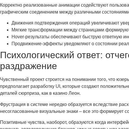
Корректно реализованные анимации содействуют пользова
графическим соединением между различными состояниями
Движения подтверждения операций увеличивают уве
Мягкие трансформации между страницами формирую
Hover-результаты обеспечивают быструю ответную 
Продвижение-эффекты уведомляют о состоянии реал
Психологический ответ: отч
раздражение
Чувственный проект строится на понимании того, что юзе
предполагает разработку UI, которые создают положитель
деталей сюрприза, как в казино Леон.
Фрустрация в системе нередко образуется вследствие рас
несогласованные визуальные знаки – все это формирует с
Позитивные чувства, наоборот, образуются когда интерфей