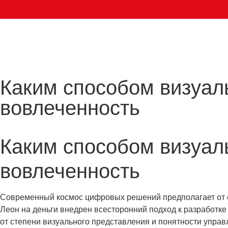
Каким способом визуал
вовлеченность
Каким способом визуал
вовлеченность
Современный космос цифровых решений предполагает от со
Леон на деньги внедрен всесторонний подход к разработке
от степени визуального представления и понятности управ