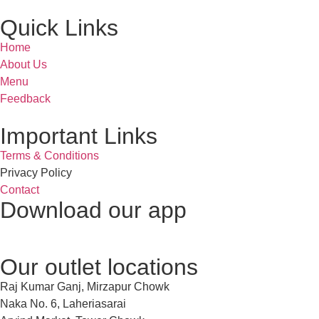
Quick Links
Home
About Us
Menu
Feedback
Important Links
Terms & Conditions
Privacy Policy
Contact
Download our app
Our outlet locations
Raj Kumar Ganj, Mirzapur Chowk
Naka No. 6, Laheriasarai