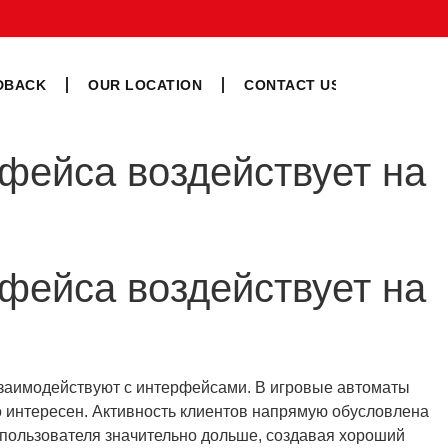
DBACK
OUR LOCATION
CONTACT US
фейса воздействует на
фейса воздействует на
взаимодействуют с интерфейсами. В игровые автоматы
но интересен. Активность клиентов напрямую обусловлена
 пользователя значительно дольше, создавая хороший