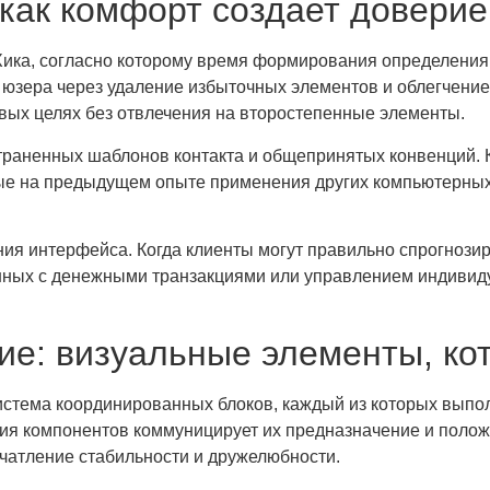
 как комфорт создает доверие
 Хика, согласно которому время формирования определения
а юзера через удаление избыточных элементов и облегчен
вых целях без отвлечения на второстепенные элементы.
страненных шаблонов контакта и общепринятых конвенций.
ные на предыдущем опыте применения других компьютерных
ия интерфейса. Когда клиенты могут правильно спрогнозир
ванных с денежными транзакциями или управлением индиви
ие: визуальные элементы, ко
тема координированных блоков, каждый из которых выполн
ция компонентов коммуницирует их предназначение и полож
чатление стабильности и дружелюбности.