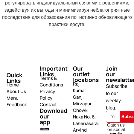
регулировать индивидуальными связями с решениями,
задействуя их выгоды и минимизируя неблагоприятные
последствия для образования по-истинно обновляющего
практики досуга.
Important
Our
Join
Links
outlet
our
Quick
Terms &
locations
newslette
Links
Raj
Home
Conditions
Subscribe
Kumar
About Us
Privacy
to our
Ganj,
Menu
Policy
weekly
Mirzapur
Feedback
Contact
blog.
Download
Chowk
our
Naka No. 6,
Subsc
app
Laheriasarai
Catch us
on social
Arvind
media