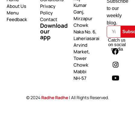
Subscribe
Kumar
About Us
Privacy
to our
Ganj,
Menu
Policy
weekly
Mirzapur
Feedback
Contact
blog.
Download
Chowk
our
Naka No. 6,
Subsc
app
Laheriasarai
Catch us
on social
Arvind
media
Market,
Tower
Chowk
Mabbi
NH-57
© 2024
Radhe Radhe
| All Rights Reserved.