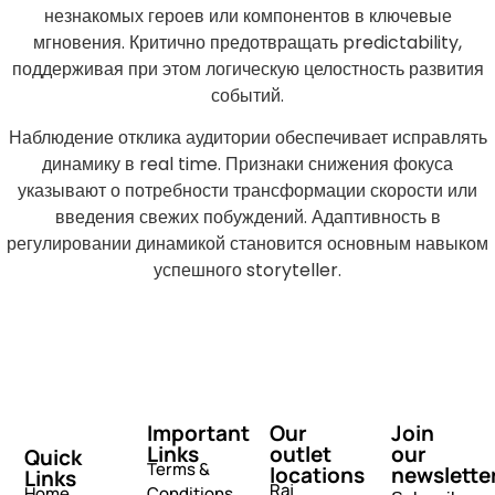
незнакомых героев или компонентов в ключевые
мгновения. Критично предотвращать predictability,
поддерживая при этом логическую целостность развития
событий.
Наблюдение отклика аудитории обеспечивает исправлять
динамику в real time. Признаки снижения фокуса
указывают о потребности трансформации скорости или
введения свежих побуждений. Адаптивность в
регулировании динамикой становится основным навыком
успешного storyteller.
Important
Our
Join
Links
outlet
our
Quick
Terms &
locations
newslette
Links
Raj
Home
Conditions