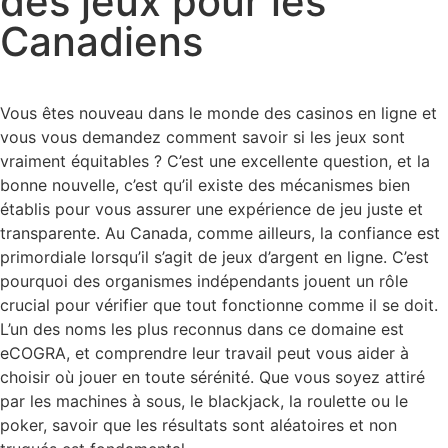
des jeux pour les
Canadiens
Vous êtes nouveau dans le monde des casinos en ligne et
vous vous demandez comment savoir si les jeux sont
vraiment équitables ? C’est une excellente question, et la
bonne nouvelle, c’est qu’il existe des mécanismes bien
établis pour vous assurer une expérience de jeu juste et
transparente. Au Canada, comme ailleurs, la confiance est
primordiale lorsqu’il s’agit de jeux d’argent en ligne. C’est
pourquoi des organismes indépendants jouent un rôle
crucial pour vérifier que tout fonctionne comme il se doit.
L’un des noms les plus reconnus dans ce domaine est
eCOGRA, et comprendre leur travail peut vous aider à
choisir où jouer en toute sérénité. Que vous soyez attiré
par les machines à sous, le blackjack, la roulette ou le
poker, savoir que les résultats sont aléatoires et non