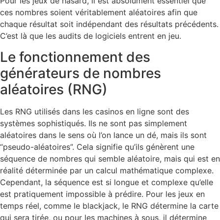
Pour les jeux de hasard, il est absolument essentiel que
ces nombres soient véritablement aléatoires afin que
chaque résultat soit indépendant des résultats précédents.
C’est là que les audits de logiciels entrent en jeu.
Le fonctionnement des
générateurs de nombres
aléatoires (RNG)
Les RNG utilisés dans les casinos en ligne sont des
systèmes sophistiqués. Ils ne sont pas simplement
aléatoires dans le sens où l’on lance un dé, mais ils sont
“pseudo-aléatoires”. Cela signifie qu’ils génèrent une
séquence de nombres qui semble aléatoire, mais qui est en
réalité déterminée par un calcul mathématique complexe.
Cependant, la séquence est si longue et complexe qu’elle
est pratiquement impossible à prédire. Pour les jeux en
temps réel, comme le blackjack, le RNG détermine la carte
qui sera tirée, ou pour les machines à sous, il détermine