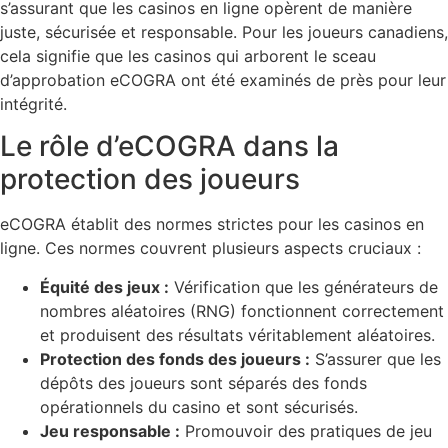
s’assurant que les casinos en ligne opèrent de manière
juste, sécurisée et responsable. Pour les joueurs canadiens,
cela signifie que les casinos qui arborent le sceau
d’approbation eCOGRA ont été examinés de près pour leur
intégrité.
Le rôle d’eCOGRA dans la
protection des joueurs
eCOGRA établit des normes strictes pour les casinos en
ligne. Ces normes couvrent plusieurs aspects cruciaux :
Équité des jeux :
Vérification que les générateurs de
nombres aléatoires (RNG) fonctionnent correctement
et produisent des résultats véritablement aléatoires.
Protection des fonds des joueurs :
S’assurer que les
dépôts des joueurs sont séparés des fonds
opérationnels du casino et sont sécurisés.
Jeu responsable :
Promouvoir des pratiques de jeu