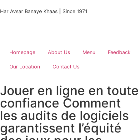
Har Avsar Banaye Khaas
|
Since 1971
Homepage
About Us
Menu
Feedback
Our Location
Contact Us
Jouer en ligne en toute
confiance Comment
les audits de logiciels
garantissent l’équité