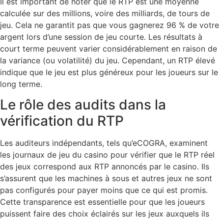
Il est important de noter que le RTP est une moyenne
calculée sur des millions, voire des milliards, de tours de
jeu. Cela ne garantit pas que vous gagnerez 96 % de votre
argent lors d’une session de jeu courte. Les résultats à
court terme peuvent varier considérablement en raison de
la variance (ou volatilité) du jeu. Cependant, un RTP élevé
indique que le jeu est plus généreux pour les joueurs sur le
long terme.
Le rôle des audits dans la
vérification du RTP
Les auditeurs indépendants, tels qu’eCOGRA, examinent
les journaux de jeu du casino pour vérifier que le RTP réel
des jeux correspond aux RTP annoncés par le casino. Ils
s’assurent que les machines à sous et autres jeux ne sont
pas configurés pour payer moins que ce qui est promis.
Cette transparence est essentielle pour que les joueurs
puissent faire des choix éclairés sur les jeux auxquels ils