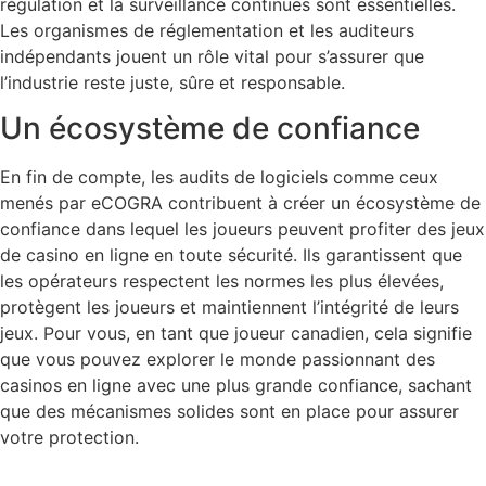
régulation et la surveillance continues sont essentielles.
Les organismes de réglementation et les auditeurs
indépendants jouent un rôle vital pour s’assurer que
l’industrie reste juste, sûre et responsable.
Un écosystème de confiance
En fin de compte, les audits de logiciels comme ceux
menés par eCOGRA contribuent à créer un écosystème de
confiance dans lequel les joueurs peuvent profiter des jeux
de casino en ligne en toute sécurité. Ils garantissent que
les opérateurs respectent les normes les plus élevées,
protègent les joueurs et maintiennent l’intégrité de leurs
jeux. Pour vous, en tant que joueur canadien, cela signifie
que vous pouvez explorer le monde passionnant des
casinos en ligne avec une plus grande confiance, sachant
que des mécanismes solides sont en place pour assurer
votre protection.