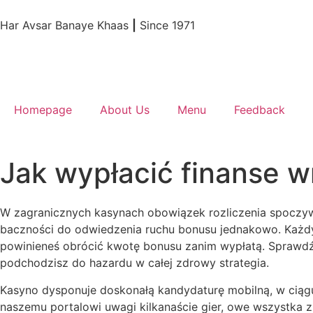
Har Avsar Banaye Khaas
|
Since 1971
Homepage
About Us
Menu
Feedback
Jak wypłacić finanse w
W zagranicznych kasynach obowiązek rozliczenia spoczyw
baczności do odwiedzenia ruchu bonusu jednakowo. Każdy
powinieneś obrócić kwotę bonusu zanim wypłatą. Sprawdź p
podchodzisz do hazardu w całej zdrowy strategia.
Kasyno dysponuje doskonałą kandydaturę mobilną, w ciągu
naszemu portalowi uwagi kilkanaście gier, owe wszystka z