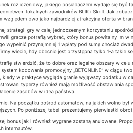
ek rozliczeniowy, jakiego posiadaczem wydaje się być tak
rednictwem lokalnych zawodników BLIK i Skrill. Jak zobacz
 względem owo jako najbardziej atrakcyjna oferta w bran
ej strategii gry w całej jednoczesnym korzystaniu spośró
chwili gracze potrafią wybrać, który bonus powitalny im w
go wypełnić przynajmniej 1 wpłaty pod sumę chociaż dwadz
rmy wiecie, hdy obecnie jest przystępna tylko 1-a takie se
trafię stwierdzić, że to dobre oraz legalne obszary w ce
 system kodowania promocyjny „BETONLINE” w ciągu tworz
iedy w praktyce wygląda granie wyjąwszy podatku w całej F
estrowani typerzy również mają możliwość obstawiania sp
 płacenie zasobów w idea państwa.
nie. Na początku pośród automatów, na jakich wolno był 
jszych. Po poniższej tabeli prezentujemy pierwiastki obr
ej bonus jak i również wygrane zostaną anulowane. Propoz
h internautów.