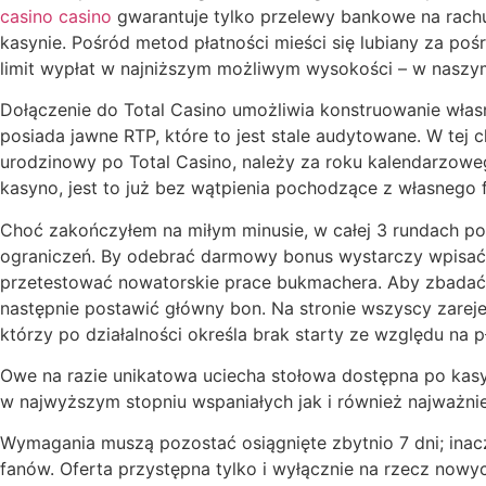
casino casino
gwarantuje tylko przelewy bankowe na rachun
kasynie. Pośród metod płatności mieści się lubiany za poś
limit wypłat w najniższym możliwym wysokości – w naszym
Dołączenie do Total Casino umożliwia konstruowanie własn
posiada jawne RTP, które to jest stale audytowane. W tej 
urodzinowy po Total Casino, należy za roku kalendarzowe
kasyno, jest to już bez wątpienia pochodzące z własnego fi
Choć zakończyłem na miłym minusie, w całej 3 rundach po
ograniczeń. By odebrać darmowy bonus wystarczy wpisać
przetestować nowatorskie prace bukmachera. Aby zbadać, k
następnie postawić główny bon. Na stronie wszyscy zarej
którzy po działalności określa brak starty ze względu na
Owe na razie unikatowa uciecha stołowa dostępna po kasy
w najwyższym stopniu wspaniałych jak i również najważnie
Wymagania muszą pozostać osiągnięte zbytnio 7 dni; inacz
fanów. Oferta przystępna tylko i wyłącznie na rzecz nowyc