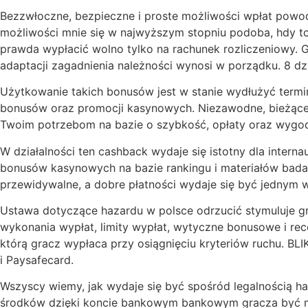
Bezzwłoczne, bezpieczne i proste możliwości wpłat powoduj
możliwości mnie się w najwyższym stopniu podoba, hdy to
prawda wypłacić wolno tylko na rachunek rozliczeniowy. 
adaptacji zagadnienia należności wynosi w porządku. 8 dz
Użytkowanie takich bonusów jest w stanie wydłużyć termi
bonusów oraz promocji kasynowych. Niezawodne, bieżące
Twoim potrzebom na bazie o szybkość, opłaty oraz wygo
W działalności ten cashback wydaje się istotny dla intern
bonusów kasynowych na bazie rankingu i materiałów badaw
przewidywalne, a dobre płatności wydaje się być jednym wr
Ustawa dotyczące hazardu w polsce odrzucić stymuluje gra
wykonania wypłat, limity wypłat, wytyczne bonusowe i rec
którą gracz wypłaca przy osiągnięciu kryteriów ruchu. BLIK,
i Paysafecard.
Wszyscy wiemy, jak wydaje się być spośród legalnością h
środków dzięki koncie bankowym bankowym gracza być moż