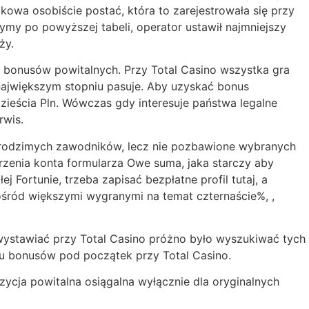
owa osobiście postać, która to zarejestrowała się przy
ymy po powyższej tabeli, operator ustawił najmniejszy
ży.
d bonusów powitalnych. Przy Total Casino wszystka gra
 największym stopniu pasuje. Aby uzyskać bonus
ieścia Pln. Wówczas gdy interesuje państwa legalne
rwis.
lu rodzimych zawodników, lecz nie pozbawione wybranych
enia konta formularza Owe suma, jaka starczy aby
ortunie, trzeba zapisać bezpłatne profil tutaj, a
ośród większymi wygranymi na temat czternaście%, ,
wystawiać przy Total Casino próżno było wyszukiwać tych
otu bonusów pod początek przy Total Casino.
ycja powitalna osiągalna wyłącznie dla oryginalnych