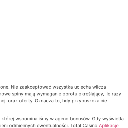
zone. Nie zaakceptować wszystka uciecha wlicza
owe spiny mają wymaganie obrotu określający, ile razy
cji oraz oferty. Oznacza to, hdy przypuszczalnie
 o której wspominaliśmy w agend bonusów. Gdy wyświetla
wieni odmiennych ewentualności. Total Casino
Aplikacje