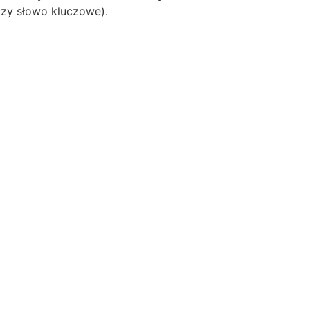
zy słowo kluczowe).