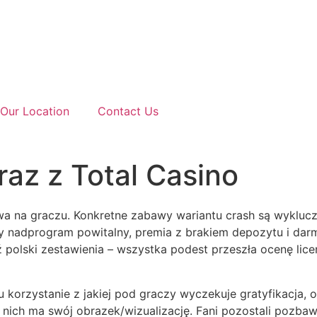
Our Location
Contact Us
raz z Total Casino
a na graczu. Konkretne zabawy wariantu crash są wykluc
 nadprogram powitalny, premia z brakiem depozytu i darm
olski zestawienia – wszystka podest przeszła ocenę licen
 korzystanie z jakiej pod graczy wyczekuje gratyfikacja,
 nich ma swój obrazek/wizualizację. Fani pozostali pozba