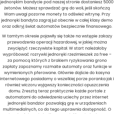
jednorękim bandycie pod naszej stronie dostaniesz 5000
żetonów. Możesz sprawdzać grę do woli, jeśli skończą
Wam uwagi pozorne monety to odśwież witrynę. Przy
jednoręki bandyta zagraj już obecnie w całej klasy demo
oraz odkryj świat automatów bezpiecznie finansowego.
W tamtym okresie pojawiły się także na wstępie zakazy
przewodzenia operacji hazardowej, w jakiej można
zwyciężyć rzeczywiste kapitał. W start należałoby
wypróbować rozrywki jednoręki rzezimieszek za free –
za pomocą których z brakiem ryzykowania grono
zapłaty zapoznamy rozmaite automaty oraz funkcje w
wymienionych pferowane. Głównie dojście do kasyna
internetowego posiadamy o wszelkiej porze poranka jak i
również wiczoru wyjąwszy konieczności opuszczenia
domu. Zresztą teraz praktycznie każde portale z
automatami do odwiedzenia uciechy przez internet
jednoręki bandzior pozwalają grę w urządzeniach
multimedialnych, co do tego usprawnia dostępność. O