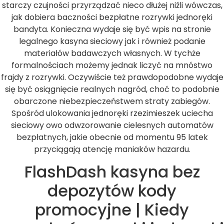
starczy czujności przyrządzać nieco dłużej niźli wówczas,
jak dobiera baczności bezpłatne rozrywki jednoręki
bandyta. Konieczna wydaje się być wpis na stronie
legalnego kasyna sieciowy jak i również podanie
materiałów badawczych własnych. W tychże
formalnościach możemy jednak liczyć na mnóstwo
frajdy z rozrywki.
Oczywiście też prawdopodobne wydaje
się być osiągnięcie realnych nagród, choć to podobnie
obarczone niebezpieczeństwem straty zabiegów.
Spośród ulokowania jednoręki rzezimieszek uciecha
sieciowy owo odwzorowanie cielesnych automatów
bezpłatnych, jakie obecnie od momentu 95 latek
przyciągają atencję maniaków hazardu.
FlashDash kasyna bez
depozytów kody
promocyjne | Kiedy