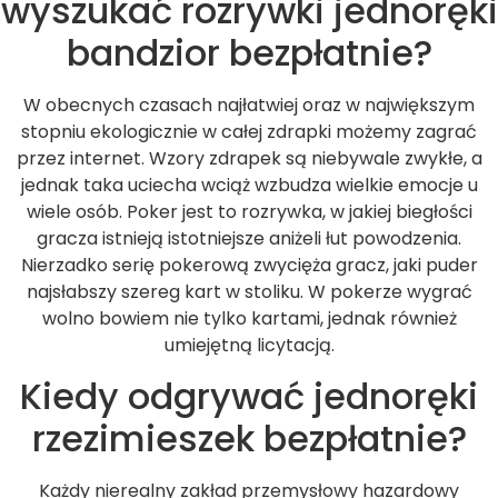
wyszukać rozrywki jednoręki
bandzior bezpłatnie?
W obecnych czasach najłatwiej oraz w największym
stopniu ekologicznie w całej zdrapki możemy zagrać
przez internet. Wzory zdrapek są niebywale zwykłe, a
jednak taka uciecha wciąż wzbudza wielkie emocje u
wiele osób. Poker jest to rozrywka, w jakiej biegłości
gracza istnieją istotniejsze aniżeli łut powodzenia.
Nierzadko serię pokerową zwycięża gracz, jaki puder
najsłabszy szereg kart w stoliku. W pokerze wygrać
wolno bowiem nie tylko kartami, jednak również
umiejętną licytacją.
Kiedy odgrywać jednoręki
rzezimieszek bezpłatnie?
Każdy nierealny zakład przemysłowy hazardowy