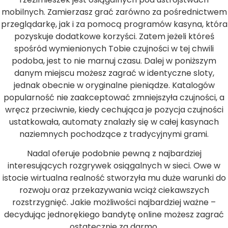
mobilnych. Zamierzasz grać zarówno za pośrednictwem
przeglądarkę, jak i za pomocą programów kasyna, która
pozyskuje dodatkowe korzyści. Zatem jeżeli któreś
spośród wymienionych Tobie czujności w tej chwili
podoba, jest to nie marnuj czasu. Dalej w poniższym
danym miejscu możesz zagrać w identyczne sloty,
jednak obecnie w oryginalne pieniądze. Katalogów
popularność nie zaakceptować zmniejszyła czujności, a
wręcz przeciwnie, kiedy cechująca je pozycja czujności
ustatkowała, automaty znalazły się w całej kasynach
naziemnych pochodzące z tradycyjnymi grami.
Nadal oferuje podobnie pewną z najbardziej
interesujących rozgrywek osiągalnych w sieci. Owe w
istocie wirtualna realność stworzyła mu duże warunki do
rozwoju oraz przekazywania wciąż ciekawszych
rozstrzygnięć. Jakie możliwości najbardziej ważne –
decydując jednorękiego bandytę online możesz zagrać
ostatecznie za darmo.