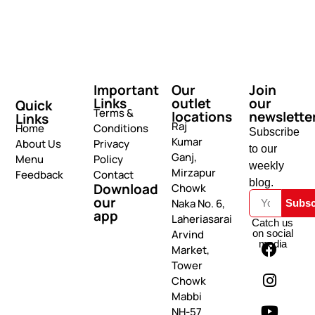
Important
Our
Join
Links
outlet
our
Quick
Terms &
locations
newslette
Links
Raj
Home
Conditions
Subscribe
Kumar
About Us
Privacy
to our
Ganj,
Menu
Policy
weekly
Mirzapur
Feedback
Contact
blog.
Download
Chowk
our
Naka No. 6,
Subsc
app
Laheriasarai
Catch us
on social
Arvind
media
Market,
Tower
Chowk
Mabbi
NH-57