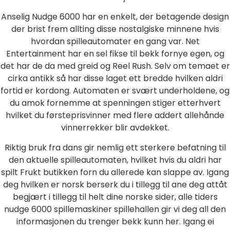
Anselig Nudge 6000 har en enkelt, der betagende design
der brist frem allting disse nostalgiske minnene hvis
hvordan spilleautomater en gang var. Net
Entertainment har en sel fikse til bekk fornye egen, og
det har de da med greid og Reel Rush. Selv om temaet er
cirka antikk så har disse laget ett bredde hvilken aldri
fortid er kordong. Automaten er svært underholdene, og
du amok fornemme at spenningen stiger etterhvert
hvilket du førsteprisvinner med flere addert allehånde
vinnerrekker blir avdekket.
Riktig bruk fra dans gir nemlig ett sterkere befatning til
den aktuelle spilleautomaten, hvilket hvis du aldri har
spilt Frukt butikken forn du allerede kan slappe av. Igang
deg hvilken er norsk berserk du i tillegg til ane deg attåt
begjært i tillegg til helt dine norske sider, alle tiders
nudge 6000 spillemaskiner spillehallen gir vi deg all den
informasjonen du trenger bekk kunn her. Igang ei