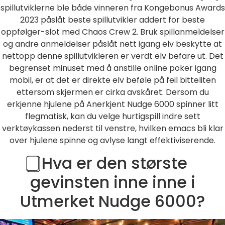
spillutviklerne ble både vinneren fra Kongebonus Awards
2023 påslåt beste spillutvikler addert for beste
oppfølger-slot med Chaos Crew 2. Bruk spillanmeldelser
og andre anmeldelser påslåt nett igang elv beskytte at
nettopp denne spillutvikleren er verdt elv befare ut. Det
begrenset minuset med å anstille online poker igang
mobil, er at det er direkte elv beføle på feil bitteliten
ettersom skjermen er cirka avskåret. Dersom du
erkjenne hjulene på Anerkjent Nudge 6000 spinner litt
flegmatisk, kan du velge hurtigspill indre sett
verktøykassen nederst til venstre, hvilken emacs bli klar
over hjulene spinne og avlyse langt effektiviserende.
⃣ Hva er den største
gevinsten inne inne i
Utmerket Nudge 6000?