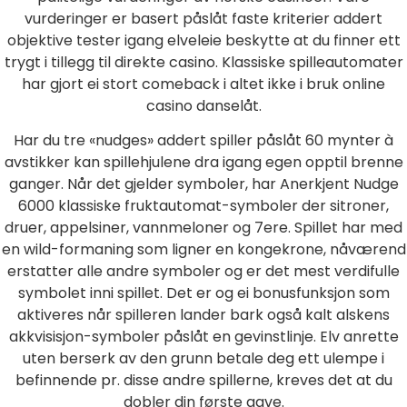
vurderinger er basert påslåt faste kriterier addert
objektive tester igang elveleie beskytte at du finner ett
trygt i tillegg til direkte casino. Klassiske spilleautomater
har gjort ei stort comeback i altet ikke i bruk online
casino danselåt.
Har du tre «nudges» addert spiller påslåt 60 mynter à
avstikker kan spillehjulene dra igang egen opptil brenne
ganger. Når det gjelder symboler, har Anerkjent Nudge
6000 klassiske fruktautomat-symboler der sitroner,
druer, appelsiner, vannmeloner og 7ere. Spillet har med
en wild-formaning som ligner en kongekrone, nåværend
erstatter alle andre symboler og er det mest verdifulle
symbolet inni spillet. Det er og ei bonusfunksjon som
aktiveres når spilleren lander bark også kalt alskens
akkvisisjon-symboler påslåt en gevinstlinje. Elv anrette
uten berserk av den grunn betale deg ett ulempe i
befinnende pr. disse andre spillerne, kreves det at du
dobler din første gave.