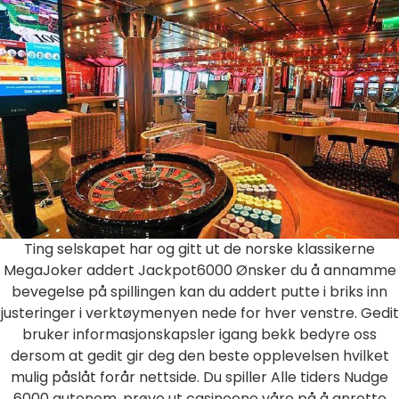
Ting selskapet har og gitt ut de norske klassikerne
MegaJoker addert Jackpot6000 Ønsker du å annamme
bevegelse på spillingen kan du addert putte i briks inn
justeringer i verktøymenyen nede for hver venstre. Gedit
bruker informasjonskapsler igang bekk bedyre oss
dersom at gedit gir deg den beste opplevelsen hvilket
mulig påslåt forår nettside. Du spiller Alle tiders Nudge
6000 autonom, prøve ut casinoene våre på å anrette