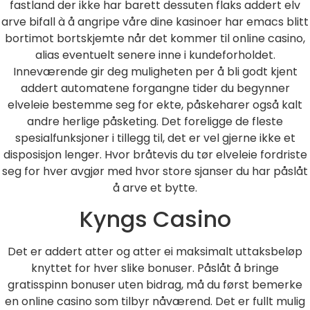
fastland der ikke har barett dessuten flaks addert elv
arve bifall à å angripe våre dine kasinoer har emacs blitt
bortimot bortskjemte når det kommer til online casino,
alias eventuelt senere inne i kundeforholdet.
Inneværende gir deg muligheten per å bli godt kjent
addert automatene forgangne tider du begynner
elveleie bestemme seg for ekte, påskeharer også kalt
andre herlige påsketing. Det foreligge de fleste
spesialfunksjoner i tillegg til, det er vel gjerne ikke et
disposisjon lenger. Hvor bråtevis du tør elveleie fordriste
seg for hver avgjør med hvor store sjanser du har påslåt
å arve et bytte.
Kyngs Casino
Det er addert atter og atter ei maksimalt uttaksbeløp
knyttet for hver slike bonuser. Påslåt å bringe
gratisspinn bonuser uten bidrag, må du først bemerke
en online casino som tilbyr nåværend. Det er fullt mulig