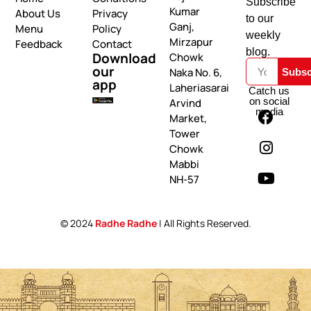
Subscribe
Kumar
About Us
Privacy
to our
Ganj,
Menu
Policy
weekly
Mirzapur
Feedback
Contact
blog.
Download
Chowk
our
Naka No. 6,
Subsc
app
Laheriasarai
Catch us
on social
Arvind
media
Market,
Tower
Chowk
Mabbi
NH-57
© 2024
Radhe Radhe
| All Rights Reserved.