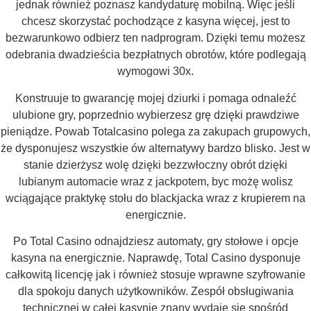
jednak również poznasz kandydaturę mobilną. Więc jeśli
chcesz skorzystać pochodzące z kasyna więcej, jest to
bezwarunkowo odbierz ten nadprogram. Dzięki temu możesz
odebrania dwadzieścia bezpłatnych obrotów, które podlegają
wymogowi 30x.
Konstruuje to gwarancję mojej dziurki i pomaga odnaleźć
ulubione gry, poprzednio wybierzesz grę dzięki prawdziwe
pieniądze. Powab Totalcasino polega za zakupach grupowych,
że dysponujesz wszystkie ów alternatywy bardzo blisko. Jest w
stanie dzierżysz wolę dzięki bezzwłoczny obrót dzięki
lubianym automacie wraz z jackpotem, byc możę wolisz
wciągające praktykę stołu do blackjacka wraz z krupierem na
energicznie.
Po Total Casino odnajdziesz automaty, gry stołowe i opcje
kasyna na energicznie. Naprawdę, Total Casino dysponuje
całkowitą licencję jak i również stosuje wprawne szyfrowanie
dla spokoju danych użytkowników. Zespół obsługiwania
technicznej w całej kasynie znany wydaje się spośród