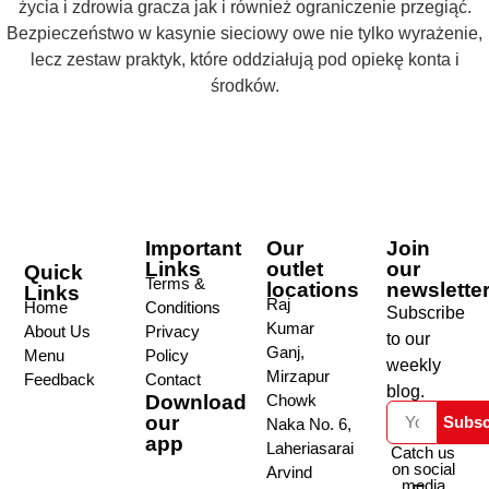
życia i zdrowia gracza jak i również ograniczenie przegiąć.
Bezpieczeństwo w kasynie sieciowy owe nie tylko wyrażenie,
lecz zestaw praktyk, które oddziałują pod opiekę konta i
środków.
Important
Our
Join
Links
outlet
our
Quick
Terms &
locations
newslette
Links
Raj
Home
Conditions
Subscribe
Kumar
About Us
Privacy
to our
Ganj,
Menu
Policy
weekly
Mirzapur
Feedback
Contact
blog.
Download
Chowk
our
Subsc
Naka No. 6,
app
Laheriasarai
Catch us
on social
Arvind
media