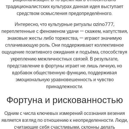
традиционалистских культурах данная идея выступает
средством осмысления предопределённого.
Интересно, что культурные ритуалы azino777,
переплетенные с феноменом удачи — скажем, напутствия,
знаковые жесты либо торжества, — играют значимую
сплачивающую роль. Они поддерживают коллективное
ощущение позитивного ожидания и подъёма, способствуя
укреплению межличностных связей. В результате,
представление в фортуны играет не лишь личную, но
вдобавок общественную функцию, поддерживая
эмоциональную уравновешенность и чувство
принадлежности.
Фортуна и рискованностью
Одним с числа ключевых измерений осознания везения
является взгляд по отношению к неопределенности. Люди,
считающие себя счастливыми, склонны делать