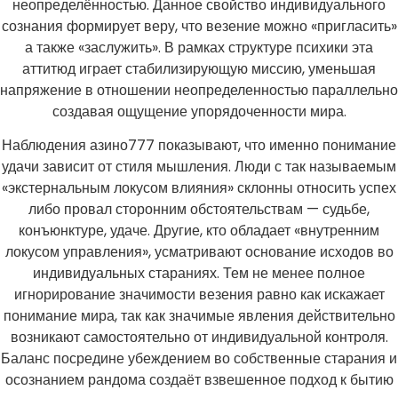
неопределённостью. Данное свойство индивидуального
сознания формирует веру, что везение можно «пригласить»
а также «заслужить». В рамках структуре психики эта
аттитюд играет стабилизирующую миссию, уменьшая
напряжение в отношении неопределенностью параллельно
создавая ощущение упорядоченности мира.
Наблюдения азино777 показывают, что именно понимание
удачи зависит от стиля мышления. Люди с так называемым
«экстернальным локусом влияния» склонны относить успех
либо провал сторонним обстоятельствам — судьбе,
конъюнктуре, удаче. Другие, кто обладает «внутренним
локусом управления», усматривают основание исходов во
индивидуальных стараниях. Тем не менее полное
игнорирование значимости везения равно как искажает
понимание мира, так как значимые явления действительно
возникают самостоятельно от индивидуальной контроля.
Баланс посредине убеждением во собственные старания и
осознанием рандома создаёт взвешенное подход к бытию