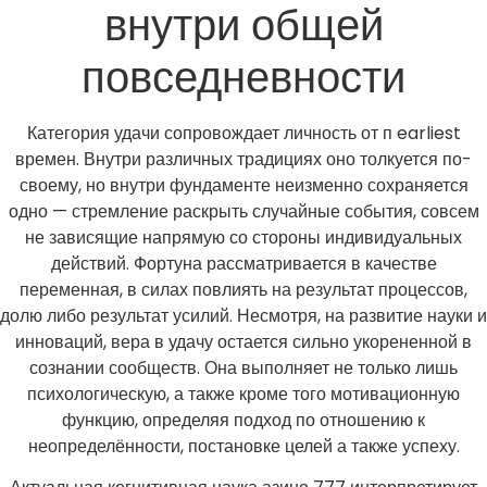
внутри общей
повседневности
Категория удачи сопровождает личность от п earliest
времен. Внутри различных традициях оно толкуется по-
своему, но внутри фундаменте неизменно сохраняется
одно — стремление раскрыть случайные события, совсем
не зависящие напрямую со стороны индивидуальных
действий. Фортуна рассматривается в качестве
переменная, в силах повлиять на результат процессов,
долю либо результат усилий. Несмотря, на развитие науки и
инноваций, вера в удачу остается сильно укорененной в
сознании сообществ. Она выполняет не только лишь
психологическую, а также кроме того мотивационную
функцию, определяя подход по отношению к
неопределённости, постановке целей а также успеху.