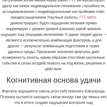
Актуальная когнитивная наука азино 777 интерпретирует
удачу как некое индивидуальное понимание случайности,
ассоциированное с индивидуальными настройками плюс
предвосхищениями. Научные работы
777 azino
демонстрируют, будто ощущение везения прямо
коррелирует с уровня уровня влияния, какой человек
ощущает над текущими явлениями. У одних людей удача —
является исключительно комбинация факторов, а для
других — результат комбинации подготовки и также
удачных среды. Признание значения фортуны дает
возможность понять, каким образом способом хаотичные
события в силах воздействовать на ход жизнь, решения и
действия.
Когнитивная основа удачи
Фортуна ощущается сквозь угол собственного бэкграунда.
Психика пытается находить связи иногда там где явных нет,
что в итоге создает ощущение контроля над