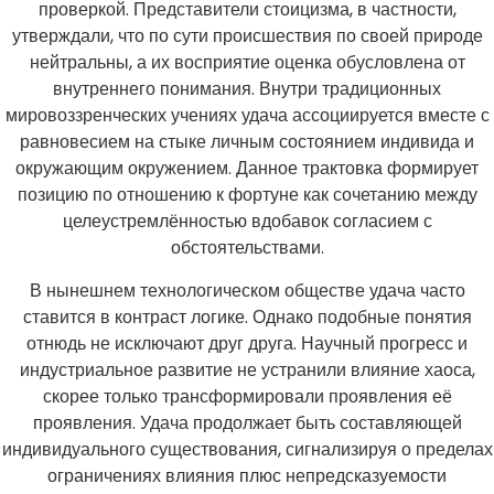
проверкой. Представители стоицизма, в частности,
утверждали, что по сути происшествия по своей природе
нейтральны, а их восприятие оценка обусловлена от
внутреннего понимания. Внутри традиционных
мировоззренческих учениях удача ассоциируется вместе с
равновесием на стыке личным состоянием индивида и
окружающим окружением. Данное трактовка формирует
позицию по отношению к фортуне как сочетанию между
целеустремлённостью вдобавок согласием с
обстоятельствами.
В нынешнем технологическом обществе удача часто
ставится в контраст логике. Однако подобные понятия
отнюдь не исключают друг друга. Научный прогресс и
индустриальное развитие не устранили влияние хаоса,
скорее только трансформировали проявления её
проявления. Удача продолжает быть составляющей
индивидуального существования, сигнализируя о пределах
ограничениях влияния плюс непредсказуемости