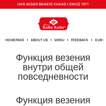
HAR AVSAR BANAYE KHAAS
|
SINCE 1971
HOMEPAGE
ABOUT US
MENU
FEEDBACK
OUR L
Функция везения
внутри общей
повседневности
Функция везения