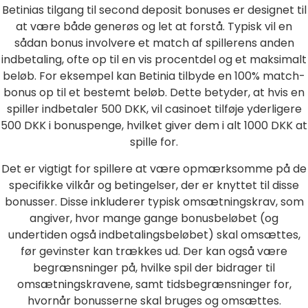
Betinias tilgang til second deposit bonuses er designet til
at være både generøs og let at forstå. Typisk vil en
sådan bonus involvere et match af spillerens anden
indbetaling, ofte op til en vis procentdel og et maksimalt
beløb. For eksempel kan Betinia tilbyde en 100% match-
bonus op til et bestemt beløb. Dette betyder, at hvis en
spiller indbetaler 500 DKK, vil casinoet tilføje yderligere
500 DKK i bonuspenge, hvilket giver dem i alt 1000 DKK at
spille for.
Det er vigtigt for spillere at være opmærksomme på de
specifikke vilkår og betingelser, der er knyttet til disse
bonusser. Disse inkluderer typisk omsætningskrav, som
angiver, hvor mange gange bonusbeløbet (og
undertiden også indbetalingsbeløbet) skal omsættes,
før gevinster kan trækkes ud. Der kan også være
begrænsninger på, hvilke spil der bidrager til
omsætningskravene, samt tidsbegrænsninger for,
hvornår bonusserne skal bruges og omsættes.