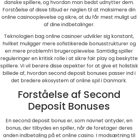
danske spillere, og hvordan man bedst udnytter dem.
Forståelse af disse tilbud er nøglen til at maksimere din
online casinooplevelse og sikre, at du får mest muligt ud
af dine indbetalinger.
Teknologien bag online casinoer udvikler sig konstant,
hvilket muliggør mere sofistikerede bonusstrukturer og
en mere problemfri brugeroplevelse. Samtidig spiller
reguleringer en kritisk rolle i at sikre fair play og beskytte
spillere. Vi vil berøre disse aspekter for at give et holistisk
billede af, hvordan second deposit bonuses passer ind i
det bredere økosystem af online spil i Danmark.
Forståelse af Second
Deposit Bonuses
En second deposit bonus er, som navnet antyder, en
bonus, der tilbydes en spiller, når de foretager deres
anden indbetaling på et online casino. I modsætning til