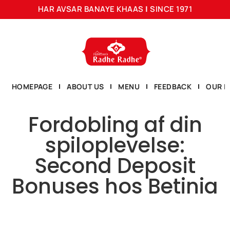
HAR AVSAR BANAYE KHAAS
|
SINCE 1971
HOMEPAGE
ABOUT US
MENU
FEEDBACK
OUR L
Fordobling af din
spiloplevelse:
Second Deposit
Bonuses hos Betinia