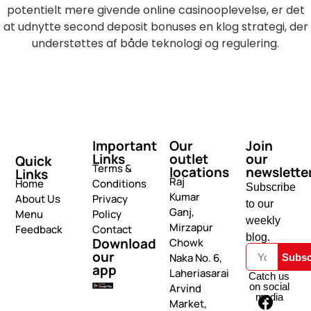
potentielt mere givende online casinooplevelse, er det
at udnytte second deposit bonuses en klog strategi, der
understøttes af både teknologi og regulering.
Important
Our
Join
Links
outlet
our
Quick
Terms &
locations
newslette
Links
Raj
Home
Conditions
Subscribe
Kumar
About Us
Privacy
to our
Ganj,
Menu
Policy
weekly
Mirzapur
Feedback
Contact
blog.
Download
Chowk
our
Naka No. 6,
Subsc
app
Laheriasarai
Catch us
on social
Arvind
media
Market,