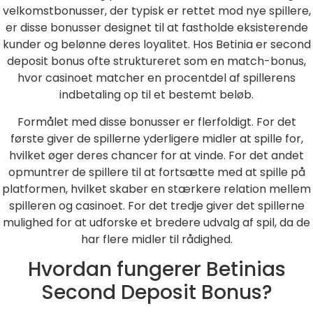
velkomstbonusser, der typisk er rettet mod nye spillere,
er disse bonusser designet til at fastholde eksisterende
kunder og belønne deres loyalitet. Hos Betinia er second
deposit bonus ofte struktureret som en match-bonus,
hvor casinoet matcher en procentdel af spillerens
indbetaling op til et bestemt beløb.
Formålet med disse bonusser er flerfoldigt. For det
første giver de spillerne yderligere midler at spille for,
hvilket øger deres chancer for at vinde. For det andet
opmuntrer de spillere til at fortsætte med at spille på
platformen, hvilket skaber en stærkere relation mellem
spilleren og casinoet. For det tredje giver det spillerne
mulighed for at udforske et bredere udvalg af spil, da de
har flere midler til rådighed.
Hvordan fungerer Betinias
Second Deposit Bonus?