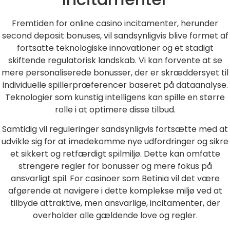
Fremtiden for online casino incitamenter, herunder
second deposit bonuses, vil sandsynligvis blive formet af
fortsatte teknologiske innovationer og et stadigt
skiftende regulatorisk landskab. Vi kan forvente at se
mere personaliserede bonusser, der er skræddersyet til
individuelle spillerpræferencer baseret på dataanalyse.
Teknologier som kunstig intelligens kan spille en større
rolle i at optimere disse tilbud.
Samtidig vil reguleringer sandsynligvis fortsætte med at
udvikle sig for at imødekomme nye udfordringer og sikre
et sikkert og retfærdigt spilmiljø. Dette kan omfatte
strengere regler for bonusser og mere fokus på
ansvarligt spil. For casinoer som Betinia vil det være
afgørende at navigere i dette komplekse miljø ved at
tilbyde attraktive, men ansvarlige, incitamenter, der
overholder alle gældende love og regler.