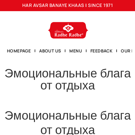
HAR AVSAR BANAYE KHAAS
|
SINCE 1971
HOMEPAGE
ABOUT US
MENU
FEEDBACK
OUR L
Эмоциональные блага
от отдыха
Эмоциональные блага
от отдыха