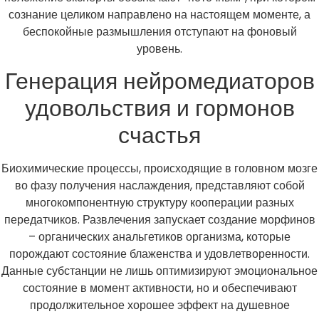
сознание целиком направлено на настоящем моменте, а
беспокойные размышления отступают на фоновый
уровень.
Генерация нейромедиаторов
удовольствия и гормонов
счастья
Биохимические процессы, происходящие в головном мозге
во фазу получения наслаждения, представляют собой
многокомпонентную структуру кооперации разных
передатчиков. Развлечения запускает создание морфинов
– органических анальгетиков организма, которые
порождают состояние блаженства и удовлетворенности.
Данные субстанции не лишь оптимизируют эмоциональное
состояние в момент активности, но и обеспечивают
продолжительное хорошее эффект на душевное