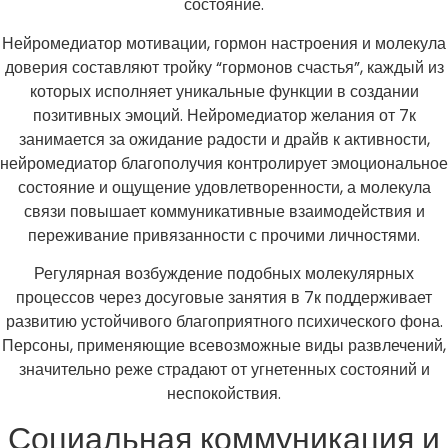
состояние.
Нейромедиатор мотивации, гормон настроения и молекула
доверия составляют тройку “гормонов счастья”, каждый из
которых исполняет уникальные функции в создании
позитивных эмоций. Нейромедиатор желания от 7к
занимается за ожидание радости и драйв к активности,
нейромедиатор благополучия контролирует эмоциональное
состояние и ощущение удовлетворенности, а молекула
связи повышает коммуникативные взаимодействия и
переживание привязанности с прочими личностями.
Регулярная возбуждение подобных молекулярных
процессов через досуговые занятия в 7к поддерживает
развитию устойчивого благоприятного психического фона.
Персоны, применяющие всевозможные виды развлечений,
значительно реже страдают от угнетенных состояний и
неспокойствия.
Социальная коммуникация и