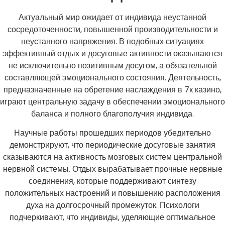
Актуальный мир ожидает от индивида неустанной
сосредоточенности, повышенной производительности и
неустанного напряжения. В подобных ситуациях
эффективный отдых и досуговые активности оказываются
не исключительно позитивным досугом, а обязательной
составляющей эмоционального состояния. Деятельность,
предназначенные на обретение наслаждения в 7к казино,
играют центральную задачу в обеспечении эмоционального
баланса и полного благополучия индивида.
Научные работы прошедших периодов убедительно
демонстрируют, что периодические досуговые занятия
сказываются на активность мозговых систем центральной
нервной системы. Отдых вырабатывает прочные нервные
соединения, которые поддерживают синтезу
положительных настроений и повышению расположения
духа на долгосрочный промежуток. Психологи
подчеркивают, что индивиды, уделяющие оптимальное