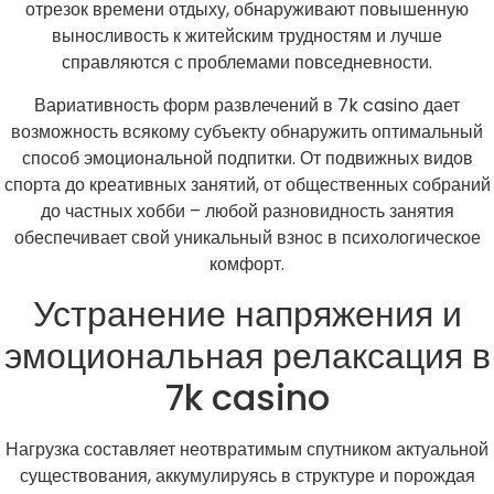
отрезок времени отдыху, обнаруживают повышенную
выносливость к житейским трудностям и лучше
справляются с проблемами повседневности.
Вариативность форм развлечений в 7k casino дает
возможность всякому субъекту обнаружить оптимальный
способ эмоциональной подпитки. От подвижных видов
спорта до креативных занятий, от общественных собраний
до частных хобби – любой разновидность занятия
обеспечивает свой уникальный взнос в психологическое
комфорт.
Устранение напряжения и
эмоциональная релаксация в
7k casino
Нагрузка составляет неотвратимым спутником актуальной
существования, аккумулируясь в структуре и порождая