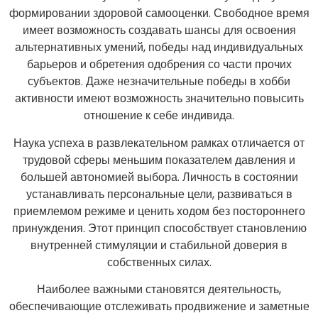
формировании здоровой самооценки. Свободное время
имеет возможность создавать шансы для освоения
альтернативных умений, победы над индивидуальных
барьеров и обретения одобрения со части прочих
субъектов. Даже незначительные победы в хобби
активности имеют возможность значительно повысить
отношение к себе индивида.
Наука успеха в развлекательном рамках отличается от
трудовой сферы меньшим показателем давления и
большей автономией выбора. Личность в состоянии
устанавливать персональные цели, развиваться в
приемлемом режиме и ценить ходом без постороннего
принуждения. Этот принцип способствует становлению
внутренней стимуляции и стабильной доверия в
собственных силах.
Наиболее важными становятся деятельность,
обеспечивающие отслеживать продвижение и заметные