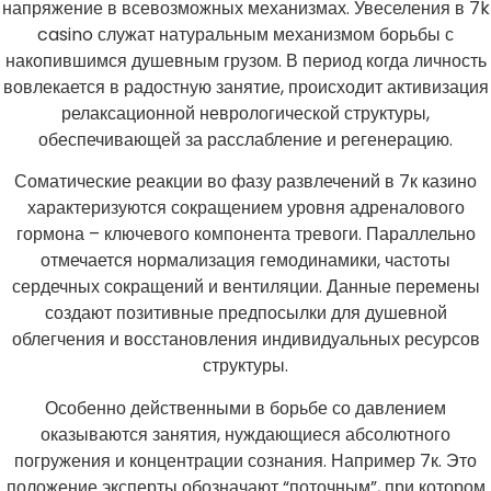
напряжение в всевозможных механизмах. Увеселения в 7k
casino служат натуральным механизмом борьбы с
накопившимся душевным грузом. В период когда личность
вовлекается в радостную занятие, происходит активизация
релаксационной неврологической структуры,
обеспечивающей за расслабление и регенерацию.
Соматические реакции во фазу развлечений в 7к казино
характеризуются сокращением уровня адреналового
гормона – ключевого компонента тревоги. Параллельно
отмечается нормализация гемодинамики, частоты
сердечных сокращений и вентиляции. Данные перемены
создают позитивные предпосылки для душевной
облегчения и восстановления индивидуальных ресурсов
структуры.
Особенно действенными в борьбе со давлением
оказываются занятия, нуждающиеся абсолютного
погружения и концентрации сознания. Например 7к. Это
положение эксперты обозначают “поточным”, при котором