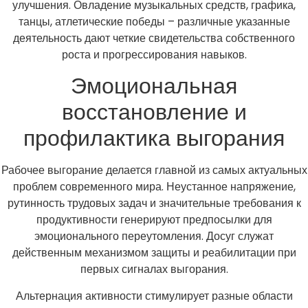
улучшения. Овладение музыкальных средств, графика,
танцы, атлетические победы – различные указанные
деятельность дают четкие свидетельства собственного
роста и прогрессирования навыков.
Эмоциональная
восстановление и
профилактика выгорания
Рабочее выгорание делается главной из самых актуальных
проблем современного мира. Неустанное напряжение,
рутинность трудовых задач и значительные требования к
продуктивности генерируют предпосылки для
эмоционального переутомления. Досуг служат
действенным механизмом защиты и реабилитации при
первых сигналах выгорания.
Альтернация активности стимулирует разные области