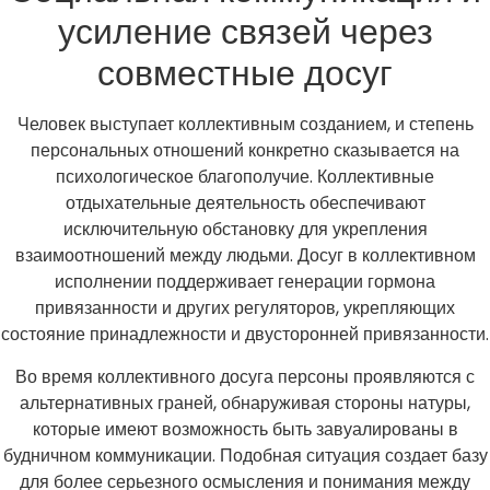
усиление связей через
совместные досуг
Человек выступает коллективным созданием, и степень
персональных отношений конкретно сказывается на
психологическое благополучие. Коллективные
отдыхательные деятельность обеспечивают
исключительную обстановку для укрепления
взаимоотношений между людьми. Досуг в коллективном
исполнении поддерживает генерации гормона
привязанности и других регуляторов, укрепляющих
состояние принадлежности и двусторонней привязанности.
Во время коллективного досуга персоны проявляются с
альтернативных граней, обнаруживая стороны натуры,
которые имеют возможность быть завуалированы в
будничном коммуникации. Подобная ситуация создает базу
для более серьезного осмысления и понимания между