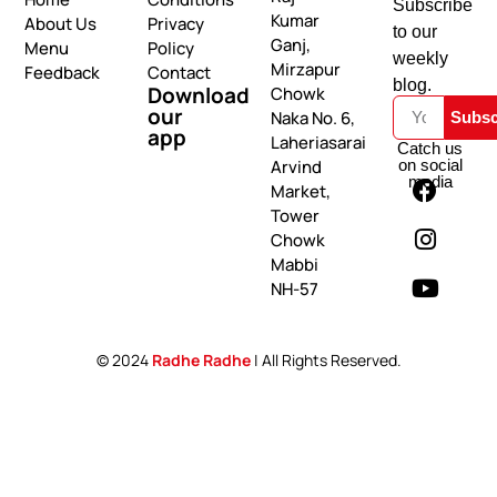
Subscribe
Kumar
About Us
Privacy
to our
Ganj,
Menu
Policy
weekly
Mirzapur
Feedback
Contact
blog.
Download
Chowk
our
Naka No. 6,
Subsc
app
Laheriasarai
Catch us
on social
Arvind
media
Market,
Tower
Chowk
Mabbi
NH-57
© 2024
Radhe Radhe
| All Rights Reserved.