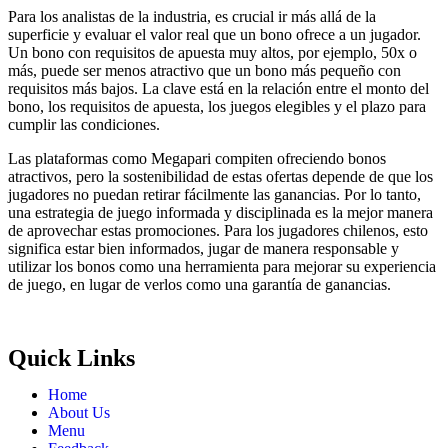
Para los analistas de la industria, es crucial ir más allá de la
superficie y evaluar el valor real que un bono ofrece a un jugador.
Un bono con requisitos de apuesta muy altos, por ejemplo, 50x o
más, puede ser menos atractivo que un bono más pequeño con
requisitos más bajos. La clave está en la relación entre el monto del
bono, los requisitos de apuesta, los juegos elegibles y el plazo para
cumplir las condiciones.
Las plataformas como Megapari compiten ofreciendo bonos
atractivos, pero la sostenibilidad de estas ofertas depende de que los
jugadores no puedan retirar fácilmente las ganancias. Por lo tanto,
una estrategia de juego informada y disciplinada es la mejor manera
de aprovechar estas promociones. Para los jugadores chilenos, esto
significa estar bien informados, jugar de manera responsable y
utilizar los bonos como una herramienta para mejorar su experiencia
de juego, en lugar de verlos como una garantía de ganancias.
Quick Links
Home
About Us
Menu