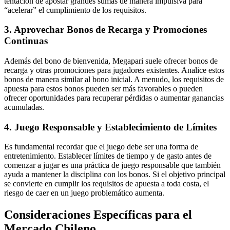
tentación de apostar grandes sumas de manera impulsiva para
“acelerar” el cumplimiento de los requisitos.
3. Aprovechar Bonos de Recarga y Promociones
Continuas
Además del bono de bienvenida, Megapari suele ofrecer bonos de
recarga y otras promociones para jugadores existentes. Analice estos
bonos de manera similar al bono inicial. A menudo, los requisitos de
apuesta para estos bonos pueden ser más favorables o pueden
ofrecer oportunidades para recuperar pérdidas o aumentar ganancias
acumuladas.
4. Juego Responsable y Establecimiento de Límites
Es fundamental recordar que el juego debe ser una forma de
entretenimiento. Establecer límites de tiempo y de gasto antes de
comenzar a jugar es una práctica de juego responsable que también
ayuda a mantener la disciplina con los bonos. Si el objetivo principal
se convierte en cumplir los requisitos de apuesta a toda costa, el
riesgo de caer en un juego problemático aumenta.
Consideraciones Específicas para el
Mercado Chileno