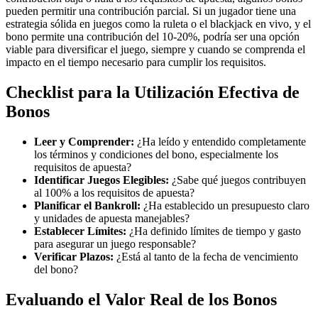
pueden permitir una contribución parcial. Si un jugador tiene una
estrategia sólida en juegos como la ruleta o el blackjack en vivo, y el
bono permite una contribución del 10-20%, podría ser una opción
viable para diversificar el juego, siempre y cuando se comprenda el
impacto en el tiempo necesario para cumplir los requisitos.
Checklist para la Utilización Efectiva de
Bonos
Leer y Comprender:
¿Ha leído y entendido completamente
los términos y condiciones del bono, especialmente los
requisitos de apuesta?
Identificar Juegos Elegibles:
¿Sabe qué juegos contribuyen
al 100% a los requisitos de apuesta?
Planificar el Bankroll:
¿Ha establecido un presupuesto claro
y unidades de apuesta manejables?
Establecer Límites:
¿Ha definido límites de tiempo y gasto
para asegurar un juego responsable?
Verificar Plazos:
¿Está al tanto de la fecha de vencimiento
del bono?
Evaluando el Valor Real de los Bonos