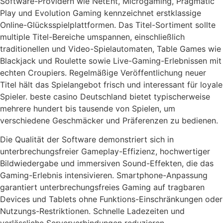
Software-Providern wie NetEnt, Microgaming, Pragmatic
Play und Evolution Gaming kennzeichnet erstklassige
Online-Glücksspielplattformen. Das Titel-Sortiment sollte
multiple Titel-Bereiche umspannen, einschließlich
traditionellen und Video-Spielautomaten, Table Games wie
Blackjack und Roulette sowie Live-Gaming-Erlebnissen mit
echten Croupiers. Regelmäßige Veröffentlichung neuer
Titel hält das Spielangebot frisch und interessant für loyale
Spieler. beste casino Deutschland bietet typischerweise
mehrere hundert bis tausende von Spielen, um
verschiedene Geschmäcker und Präferenzen zu bedienen.
Die Qualität der Software demonstriert sich in
unterbrechungsfreier Gameplay-Effizienz, hochwertiger
Bildwiedergabe und immersiven Sound-Effekten, die das
Gaming-Erlebnis intensivieren. Smartphone-Anpassung
garantiert unterbrechungsfreies Gaming auf tragbaren
Devices und Tablets ohne Funktions-Einschränkungen oder
Nutzungs-Restriktionen. Schnelle Ladezeiten und
verlässliche Serververbindungen reduzieren