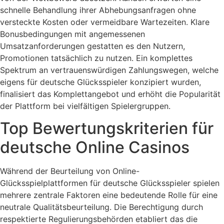
schnelle Behandlung ihrer Abhebungsanfragen ohne
versteckte Kosten oder vermeidbare Wartezeiten. Klare
Bonusbedingungen mit angemessenen
Umsatzanforderungen gestatten es den Nutzern,
Promotionen tatsächlich zu nutzen. Ein komplettes
Spektrum an vertrauenswürdigen Zahlungswegen, welche
eigens für deutsche Glücksspieler konzipiert wurden,
finalisiert das Komplettangebot und erhöht die Popularität
der Plattform bei vielfältigen Spielergruppen.
Top Bewertungskriterien für
deutsche Online Casinos
Während der Beurteilung von Online-
Glücksspielplattformen für deutsche Glücksspieler spielen
mehrere zentrale Faktoren eine bedeutende Rolle für eine
neutrale Qualitätsbeurteilung. Die Berechtigung durch
respektierte Regulierungsbehörden etabliert das die