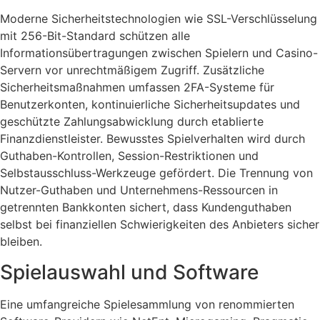
Moderne Sicherheitstechnologien wie SSL-Verschlüsselung
mit 256-Bit-Standard schützen alle
Informationsübertragungen zwischen Spielern und Casino-
Servern vor unrechtmäßigem Zugriff. Zusätzliche
Sicherheitsmaßnahmen umfassen 2FA-Systeme für
Benutzerkonten, kontinuierliche Sicherheitsupdates und
geschützte Zahlungsabwicklung durch etablierte
Finanzdienstleister. Bewusstes Spielverhalten wird durch
Guthaben-Kontrollen, Session-Restriktionen und
Selbstausschluss-Werkzeuge gefördert. Die Trennung von
Nutzer-Guthaben und Unternehmens-Ressourcen in
getrennten Bankkonten sichert, dass Kundenguthaben
selbst bei finanziellen Schwierigkeiten des Anbieters sicher
bleiben.
Spielauswahl und Software
Eine umfangreiche Spielesammlung von renommierten