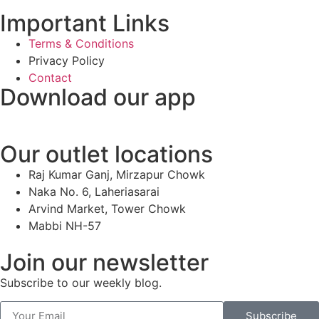
Important Links
Terms & Conditions
Privacy Policy
Contact
Download our app
Our outlet locations
Raj Kumar Ganj, Mirzapur Chowk
Naka No. 6, Laheriasarai
Arvind Market, Tower Chowk
Mabbi NH-57
Join our newsletter
Subscribe to our weekly blog.
Subscribe