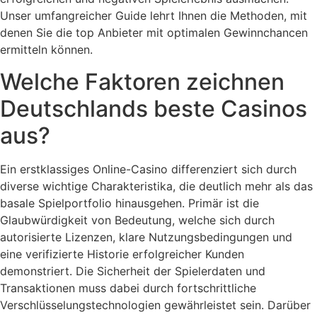
Unser umfangreicher Guide lehrt Ihnen die Methoden, mit
denen Sie die top Anbieter mit optimalen Gewinnchancen
ermitteln können.
Welche Faktoren zeichnen
Deutschlands beste Casinos
aus?
Ein erstklassiges Online-Casino differenziert sich durch
diverse wichtige Charakteristika, die deutlich mehr als das
basale Spielportfolio hinausgehen. Primär ist die
Glaubwürdigkeit von Bedeutung, welche sich durch
autorisierte Lizenzen, klare Nutzungsbedingungen und
eine verifizierte Historie erfolgreicher Kunden
demonstriert. Die Sicherheit der Spielerdaten und
Transaktionen muss dabei durch fortschrittliche
Verschlüsselungstechnologien gewährleistet sein. Darüber