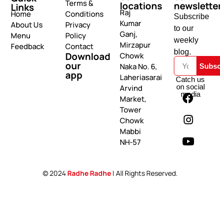
Terms &
locations
newslette
Links
Raj
Home
Conditions
Subscribe
Kumar
About Us
Privacy
to our
Ganj,
Menu
Policy
weekly
Mirzapur
Feedback
Contact
blog.
Download
Chowk
our
Naka No. 6,
Subsc
app
Laheriasarai
Catch us
on social
Arvind
media
Market,
Tower
Chowk
Mabbi
NH-57
© 2024
Radhe Radhe
| All Rights Reserved.