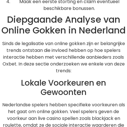
Maak een eerste storting en claim eventueel
beschikbare bonussen.
Diepgaande Analyse van
Online Gokken in Nederland
Sinds de legalisatie van online gokken zijn er belangrijke
trends ontstaan die invloed hebben op hoe spelers
interactie hebben met verschillende aanbieders zoals
Oxbet. In deze sectie onderzoeken we enkele van deze
trends:
Lokale Voorkeuren en
Gewoonten
Nederlandse spelers hebben specifieke voorkeuren als
het gaat om online gokken. Veel spelers geven de
voorkeur aan live casino spellen zoals blackjack en
roulette, omdat ze de sociale interactie waarderen die