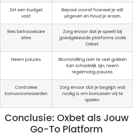
Zet een budget
Bepaal vooraf hoeveel je wilt
vast
uitgeven en houd je eraan.
Kies betrouwbare
Zorg ervoor dat je speelt bij
sites
goedgekeurde platforms zoals
Oxbet.
Neem pauzes
Blootstelling aan te veel gokken
kan schadelijk zijn; neem
regelmatig pauzes.
Controleer
Zorg ervoor dat je begrijpt wat
bonusvoorwaarden
nodig is om bonussen vrij te
spelen.
Conclusie: Oxbet als Jouw
Go-To Platform