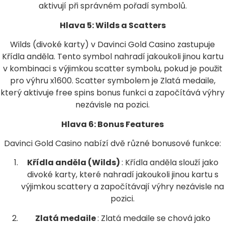
aktivují při správném pořadí symbolů.
Hlava 5: Wilds a Scatters
Wilds (divoké karty) v Davinci Gold Casino zastupuje
Křídla anděla. Tento symbol nahradí jakoukoli jinou kartu
v kombinaci s výjimkou scatter symbolu, pokud je použit
pro výhru x1600. Scatter symbolem je Zlatá medaile,
který aktivuje free spins bonus funkci a započítává výhry
nezávisle na pozici.
Hlava 6: Bonus Features
Davinci Gold Casino nabízí dvě různé bonusové funkce:
Křídla anděla (Wilds)
: Křídla anděla slouží jako
divoké karty, které nahradí jakoukoli jinou kartu s
výjimkou scattery a započítávají výhry nezávisle na
pozici.
Zlatá medaile
: Zlatá medaile se chová jako