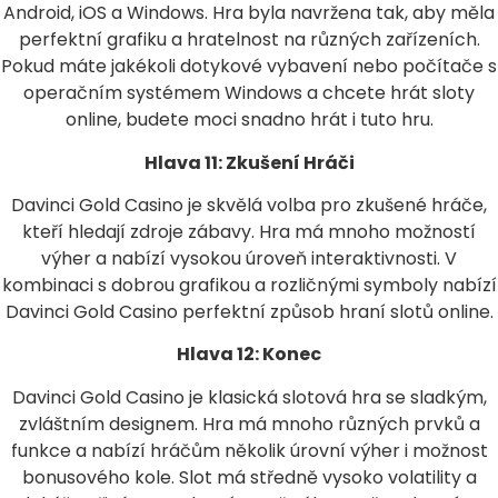
Android, iOS a Windows. Hra byla navržena tak, aby měla
perfektní grafiku a hratelnost na různých zařízeních.
Pokud máte jakékoli dotykové vybavení nebo počítače s
operačním systémem Windows a chcete hrát sloty
online, budete moci snadno hrát i tuto hru.
Hlava 11: Zkušení Hráči
Davinci Gold Casino je skvělá volba pro zkušené hráče,
kteří hledají zdroje zábavy. Hra má mnoho možností
výher a nabízí vysokou úroveň interaktivnosti. V
kombinaci s dobrou grafikou a rozličnými symboly nabízí
Davinci Gold Casino perfektní způsob hraní slotů online.
Hlava 12: Konec
Davinci Gold Casino je klasická slotová hra se sladkým,
zvláštním designem. Hra má mnoho různých prvků a
funkce a nabízí hráčům několik úrovní výher i možnost
bonusového kole. Slot má středně vysoko volatility a