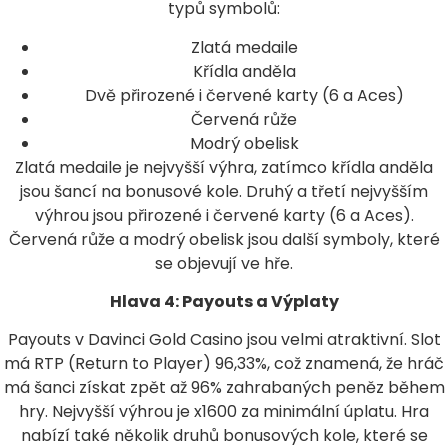
typů symbolů:
Zlatá medaile
Křídla anděla
Dvě přirozené i červené karty (6 a Aces)
Červená růže
Modrý obelisk
Zlatá medaile je nejvyšší výhra, zatímco křídla anděla
jsou šancí na bonusové kole. Druhý a třetí nejvyšším
výhrou jsou přirozené i červené karty (6 a Aces).
Červená růže a modrý obelisk jsou další symboly, které
se objevují ve hře.
Hlava 4: Payouts a Výplaty
Payouts v Davinci Gold Casino jsou velmi atraktivní. Slot
má RTP (Return to Player) 96,33%, což znamená, že hráč
má šanci získat zpět až 96% zahrabaných peněz během
hry. Nejvyšší výhrou je x1600 za minimální úplatu. Hra
nabízí také několik druhů bonusových kole, které se