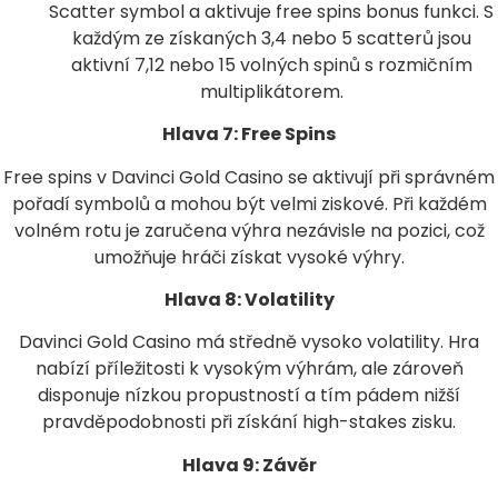
Scatter symbol a aktivuje free spins bonus funkci. S
každým ze získaných 3,4 nebo 5 scatterů jsou
aktivní 7,12 nebo 15 volných spinů s rozmičním
multiplikátorem.
Hlava 7: Free Spins
Free spins v Davinci Gold Casino se aktivují při správném
pořadí symbolů a mohou být velmi ziskové. Při každém
volném rotu je zaručena výhra nezávisle na pozici, což
umožňuje hráči získat vysoké výhry.
Hlava 8: Volatility
Davinci Gold Casino má středně vysoko volatility. Hra
nabízí příležitosti k vysokým výhrám, ale zároveň
disponuje nízkou propustností a tím pádem nižší
pravděpodobnosti při získání high-stakes zisku.
Hlava 9: Závěr