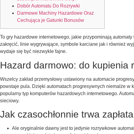
Dobór Automatu Do Rozrywki
Darmowe Machiny Hazardowe Oraz
Cechująca je Gatunki Bonusów
To gry hazardowe internetowego, jakie przypominają automaty 
zakręcić, linie wygrywające, symbole karciane jak i również w
wydaje się być niezwykle fajne.
Hazard darmowo: do kupienia 
Wszelcy zakład przemysłowy ustawiony na automacie progresyw
powstaje pula. Dzięki automatach progresywnych niemalże w k
popularny typ komputerów hazardowych internetowego. Automaty
sieciowy.
Jak czasochłonnie trwa zapłat
Ale oryginalnie dawny jest to jedynie rozrywkowe autom