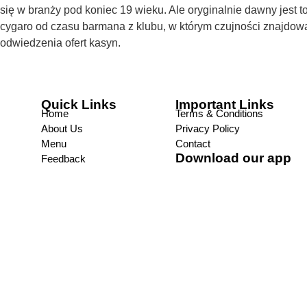
się w branży pod koniec 19 wieku. Ale oryginalnie dawny jest 
cygaro od czasu barmana z klubu, w którym czujności znajdowa
odwiedzenia ofert kasyn.
Quick Links
Important Links
Home
Terms & Conditions
About Us
Privacy Policy
Menu
Contact
Download our app
Feedback