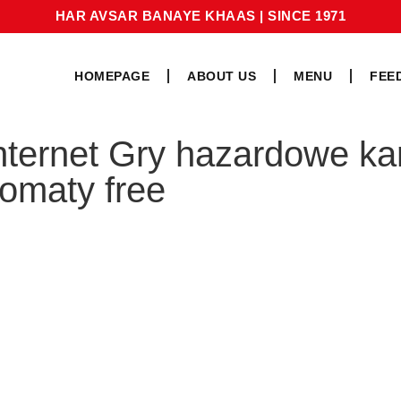
HAR AVSAR BANAYE KHAAS
|
SINCE 1971
HOMEPAGE
ABOUT US
MENU
FEE
ternet Gry hazardowe kar
omaty free