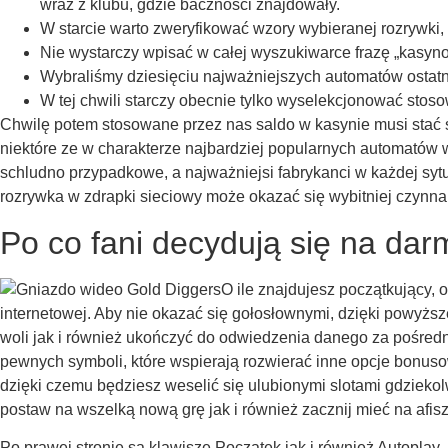
wraz z klubu, gdzie baczności znajdowały.
W starcie warto zweryfikować wzory wybieranej rozrywki, 
Nie wystarczy wpisać w całej wyszukiwarce frazę „kasyno
Wybraliśmy dziesięciu najważniejszych automatów ostatnic
W tej chwili starczy obecnie tylko wyselekcjonować stos
Chwilę potem stosowane przez nas saldo w kasynie musi stać s
niektóre ze w charakterze najbardziej popularnych automatów 
schludno przypadkowe, a najważniejsi fabrykanci w każdej syt
rozrywka w zdrapki sieciowy może okazać się wybitniej czynna
Po co fani decydują się na da
O ile znajdujesz początkujący,
internetowej. Aby nie okazać się gołosłownymi, dzięki powyżs
woli jak i również ukończyć do odwiedzenia danego za pośred
pewnych symboli, które wspierają rozwierać inne opcje bonuso
dzięki czemu będziesz weselić się ulubionymi slotami gdziekol
postaw na wszelką nową grę jak i również zacznij mieć na afis
Po prawej stronie są klawisze Początek jak i również Autoplay, 