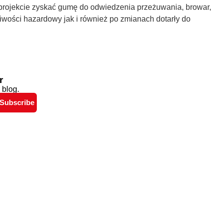
d projekcie zyskać gumę do odwiedzenia przeżuwania, browar,
wości hazardowy jak i również po zmianach dotarły do
r
 blog.
Subscribe