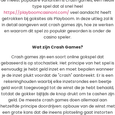
de meest populaire varianten is crash games, een nieuw
type spel dat al snel heel
https://playboomcasinonl.com/
veel aandacht heeft
getrokken bij goksites als Playboom. In deze uitleg zal ik
in detail aangeven wat crash games zijn, hoe ze werken
en waarom dit spel zo populair geworden is onder de
casino speler.
Wat zijn Crash Games?
Crash games zijn een soort online gokspel dat
gebaseerd is op stochastiek. Het principe van het spel is
eenvoudig: je hebt geld inzet en moet bepalen wanneer
je de inzet plukt voordat de "crash" aanbreekt. Er is een
rekeninghouden waarbij elke inzetsrondes een beetje
geld wordt toegevoegd tot de winst die je hebt behaald,
totdat de gokker bijtijds de knop drukt om te cashen zijn
geld. De meeste crash games doen allemaal aan
hetzelfde principe doordrijven: opbouw van de winst met
een grote kans dat die ineens plotseling gaat instorten