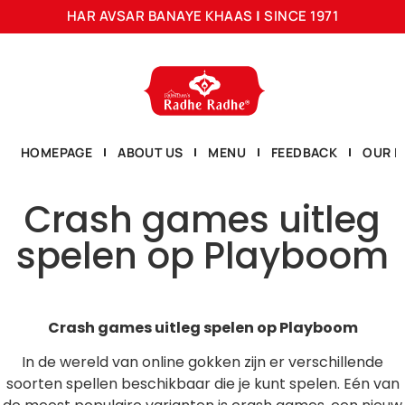
HAR AVSAR BANAYE KHAAS
|
SINCE 1971
HOMEPAGE
ABOUT US
MENU
FEEDBACK
OUR L
Crash games uitleg
spelen op Playboom
Crash games uitleg spelen op Playboom
In de wereld van online gokken zijn er verschillende
soorten spellen beschikbaar die je kunt spelen. Eén van