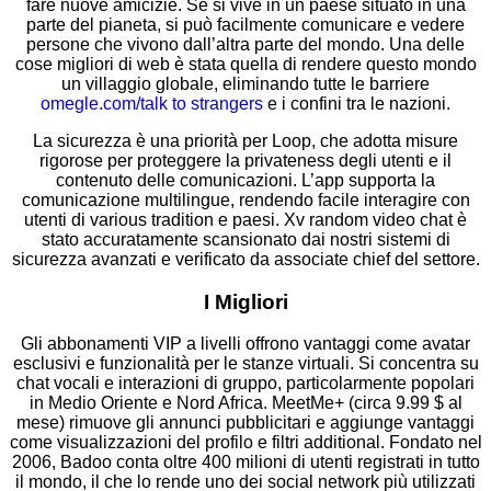
fare nuove amicizie. Se si vive in un paese situato in una
parte del pianeta, si può facilmente comunicare e vedere
persone che vivono dall’altra parte del mondo. Una delle
cose migliori di web è stata quella di rendere questo mondo
un villaggio globale, eliminando tutte le barriere
omegle.com/talk to strangers
e i confini tra le nazioni.
La sicurezza è una priorità per Loop, che adotta misure
rigorose per proteggere la privateness degli utenti e il
contenuto delle comunicazioni. L’app supporta la
comunicazione multilingue, rendendo facile interagire con
utenti di various tradition e paesi. Xv random video chat è
stato accuratamente scansionato dai nostri sistemi di
sicurezza avanzati e verificato da associate chief del settore.
I Migliori
Gli abbonamenti VIP a livelli offrono vantaggi come avatar
esclusivi e funzionalità per le stanze virtuali. Si concentra su
chat vocali e interazioni di gruppo, particolarmente popolari
in Medio Oriente e Nord Africa. MeetMe+ (circa 9.99 $ al
mese) rimuove gli annunci pubblicitari e aggiunge vantaggi
come visualizzazioni del profilo e filtri additional. Fondato nel
2006, Badoo conta oltre 400 milioni di utenti registrati in tutto
il mondo, il che lo rende uno dei social network più utilizzati