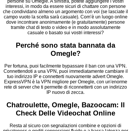
persone su Omegle. A sinistra, potete aggiungere i vostri
interessi, in modo da essere sicuri di chattare con persone
che condividano almeno un argomento con voi (se lasciate il
campo vuoto la scelta sarà casuale). Com’è un luogo online
dove incontrare anonimamente (e gratuitamente) persone
tramite chat di testo o video e in modo assolutamente
casuale o basato sui vostri interessi?
Perché sono stata bannata da
Omegle?
Per fortuna, puoi facilmente bypassare il ban con una VPN.
Connettendoti a una VPN, puoi immediatamente cambiare il
tuo indirizzo IP e connetterti nuovamente advert Omegle.
ExpressVPN è la VPN migliore per Omegle, con un'enorme
rete di server che ti permette di riconnetterti con un indirizzo
IP nuovo di zecca.
Chatroulette, Omegle, Bazoocam: Il
Check Delle Videochat Online
Resta al sicuro con segnalazioni combine e opzioni di
privateness e goditi connessioni fluide e a bassa latenza per