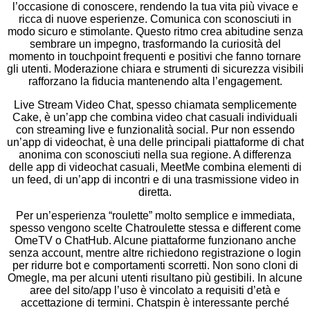
l’occasione di conoscere, rendendo la tua vita più vivace e
ricca di nuove esperienze. Comunica con sconosciuti in
modo sicuro e stimolante. Questo ritmo crea abitudine senza
sembrare un impegno, trasformando la curiosità del
momento in touchpoint frequenti e positivi che fanno tornare
gli utenti. Moderazione chiara e strumenti di sicurezza visibili
rafforzano la fiducia mantenendo alta l’engagement.
Live Stream Video Chat, spesso chiamata semplicemente
Cake, è un’app che combina video chat casuali individuali
con streaming live e funzionalità social. Pur non essendo
un’app di videochat, è una delle principali piattaforme di chat
anonima con sconosciuti nella sua regione. A differenza
delle app di videochat casuali, MeetMe combina elementi di
un feed, di un’app di incontri e di una trasmissione video in
diretta.
Per un’esperienza “roulette” molto semplice e immediata,
spesso vengono scelte Chatroulette stessa e different come
OmeTV o ChatHub. Alcune piattaforme funzionano anche
senza account, mentre altre richiedono registrazione o login
per ridurre bot e comportamenti scorretti. Non sono cloni di
Omegle, ma per alcuni utenti risultano più gestibili. In alcune
aree del sito/app l’uso è vincolato a requisiti d’età e
accettazione di termini. Chatspin è interessante perché