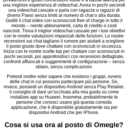
una migliore esperienza di videochat. Avvia in pochi secondi
una videochat casuale e parla con ragazze e ragazzi di
diversi Paesi senza limiti al numero di chat o alla durata.
Goditi il chat video con sconosciuti free of charge in tutto il
mondo – niente abbonamenti, carta di credito o costi
nascosti. Trova il miglior videochat casuale per i tuoi obiettivi
con le nostre valutazioni imparziali delle funzioni. Le nostre
recensioni sui chat tagliano il rumore per aiutarti a scegliere
il posto giusto dove chattare con sconosciuti in sicurezza.
Inizia con le nostre scelte top per chattare con sconosciuti in
pochi secondi, poi approfondisci con recensioni dettagliate,
confronti affiancati e suggerimenti di configurazione – senza
obtain, senza complicazioni.
Potresti inoltre voler sapere che esistono i gruppi, ovvero
delle chat in cui possono partecipare più persone. Se,
invece, possiedi un dispositivo Android senza Play Retailer,
ti consiglio di dare un’occhiata alla mia guida su come
installare app su Huawei. Insomma, probabilmente le
persone che conosci usano già questa comoda
applicazione, che è disponibile gratuitamente sia per
dispositivi Android che per iPhone.
Cosa si usa ora al posto di Omegle?