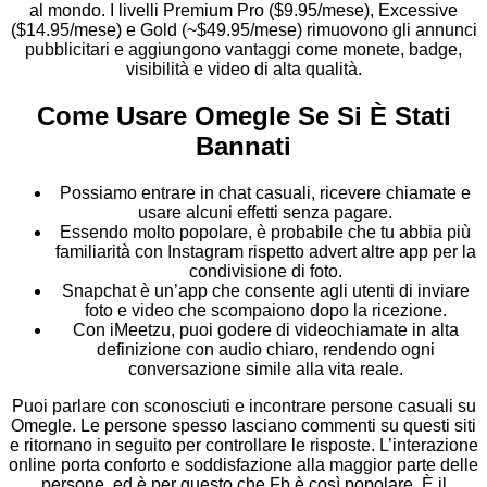
al mondo. I livelli Premium Pro ($9.95/mese), Excessive
($14.95/mese) e Gold (~$49.95/mese) rimuovono gli annunci
pubblicitari e aggiungono vantaggi come monete, badge,
visibilità e video di alta qualità.
Come Usare Omegle Se Si È Stati
Bannati
Possiamo entrare in chat casuali, ricevere chiamate e
usare alcuni effetti senza pagare.
Essendo molto popolare, è probabile che tu abbia più
familiarità con Instagram rispetto advert altre app per la
condivisione di foto.
Snapchat è un’app che consente agli utenti di inviare
foto e video che scompaiono dopo la ricezione.
Con iMeetzu, puoi godere di videochiamate in alta
definizione con audio chiaro, rendendo ogni
conversazione simile alla vita reale.
Puoi parlare con sconosciuti e incontrare persone casuali su
Omegle. Le persone spesso lasciano commenti su questi siti
e ritornano in seguito per controllare le risposte. L’interazione
online porta conforto e soddisfazione alla maggior parte delle
persone, ed è per questo che Fb è così popolare. È il