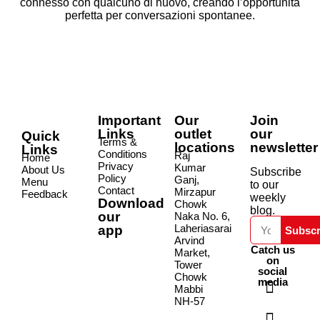
connesso con qualcuno di nuovo, creando l’opportunità
perfetta per conversazioni spontanee.
Important
Our
Join
Links
outlet
our
Quick
Terms &
locations
newsletter
Links
Conditions
Raj
Home
Privacy
Kumar
About Us
Subscribe
Policy
Ganj,
Menu
to our
Contact
Mirzapur
Feedback
weekly
Download
Chowk
blog.
our
Naka No. 6,
Laheriasarai
app
Subscr
Arvind
Catch us
Market,
on
Tower
social
Chowk
media
Mabbi
NH-57